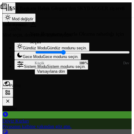
SSB Başkanı Haluk Görgün’den SKYDAGGER ziyareti
Mod değiştir
Mod Ayarları
Normal
(100%)
Yazı Boyutunu Ayarla
Okuma rahatlığı için
Mod seçin, deneyimini kişiselleştirin.
seçin
Gündüz Modu
Gündüz modunu seçin.
Gece Modu
Gece modunu seçin.
Küçük
100%
Dev
Sistem Modu
Sistem modunu seçin.
Varsayılana dön
Paylaş
Popüler
Döviz Kurları
Piyasanın kalbine yakından göz atın.