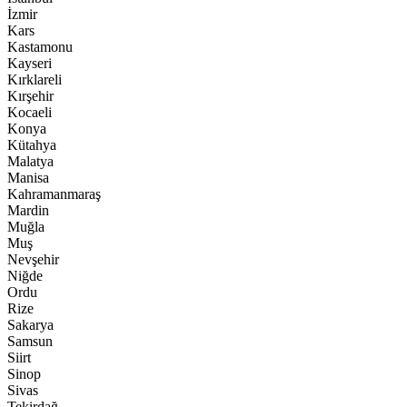
İzmir
Kars
Kastamonu
Kayseri
Kırklareli
Kırşehir
Kocaeli
Konya
Kütahya
Malatya
Manisa
Kahramanmaraş
Mardin
Muğla
Muş
Nevşehir
Niğde
Ordu
Rize
Sakarya
Samsun
Siirt
Sinop
Sivas
Tekirdağ