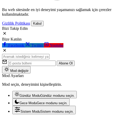
Bu web sitesinde en iyi deneyimi yaşamanızı sağlamak için çerezler
kullanılmaktadır.
Gizlilik Politikası
Kabul
Bizi Takip Edin
Bize Katılın
Facebook
Twitter
Youtube
Abone Ol
Mod değiştir
Mod Ayarları
Mod seçin, deneyimini kişiselleştirin.
Gündüz Modu
Gündüz modunu seçin.
Gece Modu
Gece modunu seçin.
Sistem Modu
Sistem modunu seçin.