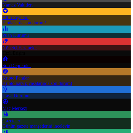
Namaz Vakitleri
Altın Fiyatları
Emtia'larda son durum!
Puan Durumu
Nöbetçi Eczaneler
Hızlı Erişim
Son Depremler
Kripto Paralar
Kripto para piyasalarında son durum!
Hava Durumu
Maç Merkezi
Gazeteler
Günün gazete manşetlerini inceleyin.