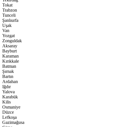
Tokat
Trabzon
Tunceli
Şanlıurfa
Uşak
Van
Yozgat
Zonguldak
Aksaray
Bayburt
Karaman
Kırıkkale
Batman
Şırnak
Bartın
Ardahan
Iğdır
Yalova
Karabük
Kilis
Osmaniye
Düzce
Lefkoşa
Gazimağusa