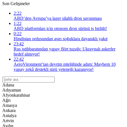
Son Gelişmeler
2:22
ABD’den Avrupa’ya lazer silahlı dron savunması
1:22
ABD platformları için otonom dron sürüsü iş birliği!
0:22
Hindistan ordusundan aşırı soğuklara dayanıklı yakıt
23:42
Rus istihbaratından yapay flört tuzağı: Ukraynalı askerler
hedef alınıyor!
22:42
AeroVironment’tan devrim niteliğinde adım: Mayhem 10
yapay zekâ destekli sürü yeteneği kazanıyor!
Adana
Adıyaman
Afyonkarahisar
Ağrı
Amasya
Ankara
Antalya
Artvin
Aydın