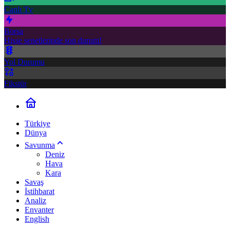
Canlı Tv
Borsa
Hisse senetlerinde son durum!
Yol Durumu
Fikstür
Türkiye
Dünya
Savunma
Deniz
Hava
Kara
Savaş
İstihbarat
Analiz
Envanter
English