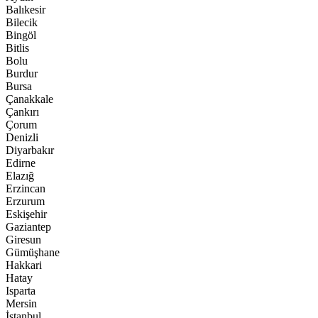
Balıkesir
Bilecik
Bingöl
Bitlis
Bolu
Burdur
Bursa
Çanakkale
Çankırı
Çorum
Denizli
Diyarbakır
Edirne
Elazığ
Erzincan
Erzurum
Eskişehir
Gaziantep
Giresun
Gümüşhane
Hakkari
Hatay
Isparta
Mersin
İstanbul