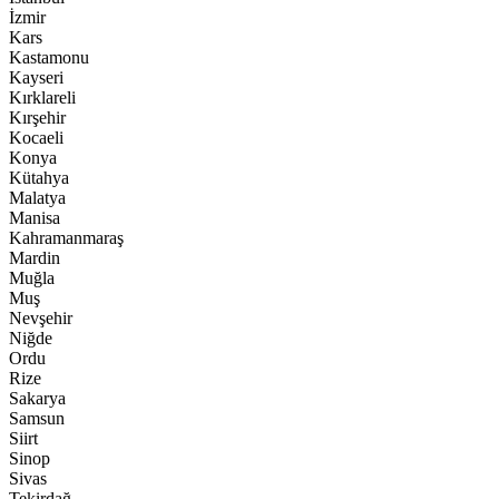
İzmir
Kars
Kastamonu
Kayseri
Kırklareli
Kırşehir
Kocaeli
Konya
Kütahya
Malatya
Manisa
Kahramanmaraş
Mardin
Muğla
Muş
Nevşehir
Niğde
Ordu
Rize
Sakarya
Samsun
Siirt
Sinop
Sivas
Tekirdağ