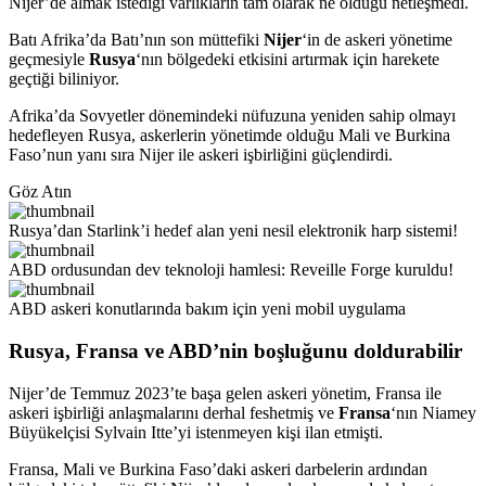
Nijer’de almak istediği varlıkların tam olarak ne olduğu netleşmedi.
Batı Afrika’da Batı’nın son müttefiki
Nijer
‘in de askeri yönetime
geçmesiyle
Rusya
‘nın bölgedeki etkisini artırmak için harekete
geçtiği biliniyor.
Afrika’da Sovyetler dönemindeki nüfuzuna yeniden sahip olmayı
hedefleyen Rusya, askerlerin yönetimde olduğu Mali ve Burkina
Faso’nun yanı sıra Nijer ile askeri işbirliğini güçlendirdi.
Göz Atın
Rusya’dan Starlink’i hedef alan yeni nesil elektronik harp sistemi!
ABD ordusundan dev teknoloji hamlesi: Reveille Forge kuruldu!
ABD askeri konutlarında bakım için yeni mobil uygulama
Rusya, Fransa ve ABD’nin boşluğunu doldurabilir
Nijer’de Temmuz 2023’te başa gelen askeri yönetim, Fransa ile
askeri işbirliği anlaşmalarını derhal feshetmiş ve
Fransa
‘nın Niamey
Büyükelçisi Sylvain Itte’yi istenmeyen kişi ilan etmişti.
Fransa, Mali ve Burkina Faso’daki askeri darbelerin ardından