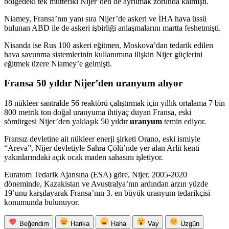
bölgedeki tek müttefiki Nijer’den de ayrılmak zorunda kalmıştı.
Niamey, Fransa’nın yanı sıra Nijer’de askeri ve İHA hava üssü
bulunan ABD ile de askeri işbirliği anlaşmalarını martta feshetmişti.
Nisanda ise Rus 100 askeri eğitmen, Moskova’dan tedarik edilen
hava savunma sistemlerinin kullanımına ilişkin Nijer güçlerini
eğitmek üzere Niamey’e gelmişti.
Fransa 50 yıldır Nijer’den uranyum alıyor
18 nükleer santralde 56 reaktörü çalıştırmak için yıllık ortalama 7 bin
800 metrik ton doğal uranyuma ihtiyaç duyan Fransa, eski
sömürgesi Nijer’den yaklaşık 50 yıldır
uranyum
temin ediyor.
Fransız devletine ait nükleer enerji şirketi Orano, eski ismiyle
“Areva”, Nijer devletiyle Sahra Çölü’nde yer alan Arlit kenti
yakınlarındaki açık ocak maden sahasını işletiyor.
Euratom Tedarik Ajansına (ESA) göre, Nijer, 2005-2020
döneminde, Kazakistan ve Avustralya’nın ardından arzın yüzde
19’unu karşılayarak Fransa’nın 3. en büyük uranyum tedarikçisi
konumunda bulunuyor.
Beğendim
Harika
Haha
Vay
Üzgün