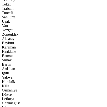
Tokat
Trabzon
Tunceli
Şanlıurfa
Uşak
Van
Yozgat
Zonguldak
Aksaray
Bayburt
Karaman
Kırıkkale
Batman
Şırnak
Bartın
Ardahan
Iğdır
Yalova
Karabük
Kilis
Osmaniye
Düzce
Lefkoşa
Gazimağusa