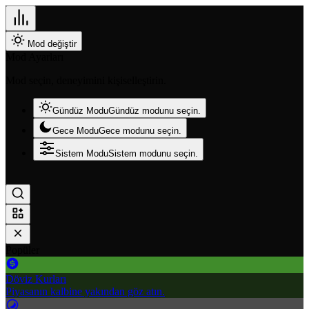
Mod değiştir
Mod Ayarları
Mod seçin, deneyimini kişiselleştirin.
Gündüz Modu
Gündüz modunu seçin.
Gece Modu
Gece modunu seçin.
Sistem Modu
Sistem modunu seçin.
Popüler
Döviz Kurları
Piyasanın kalbine yakından göz atın.