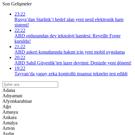
Son Gelişmeler
23:22
Rusya’dan Starlink’i hedef alan yeni nesil elektronik harp
sistemi!
22:22
ABD ordusundan dev teknoloji hamlesi: Reveille Forge
kuruldu!
21:22
ABD askeri konutlarında bakım için yeni mobil uygulama
20:22
ABD Sahil Güvenlik’ten lazer devrimi: Denizde yeni dönem!
19:22
Tayvan’da yapay zeka kontrollü insansız tekneler test edildi
Adana
Adıyaman
Afyonkarahisar
Ağrı
Amasya
Ankara
Antalya
Artvin
Aydın