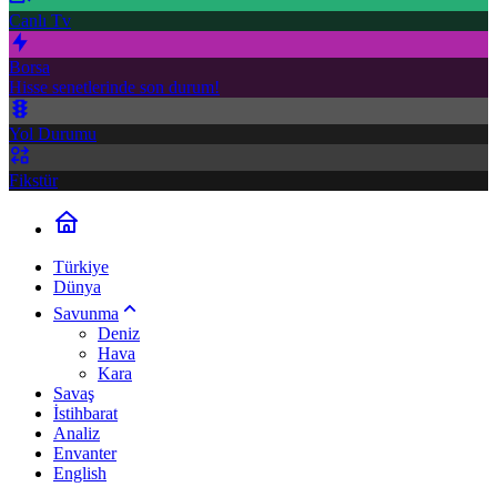
Canlı Tv
Borsa
Hisse senetlerinde son durum!
Yol Durumu
Fikstür
Türkiye
Dünya
Savunma
Deniz
Hava
Kara
Savaş
İstihbarat
Analiz
Envanter
English