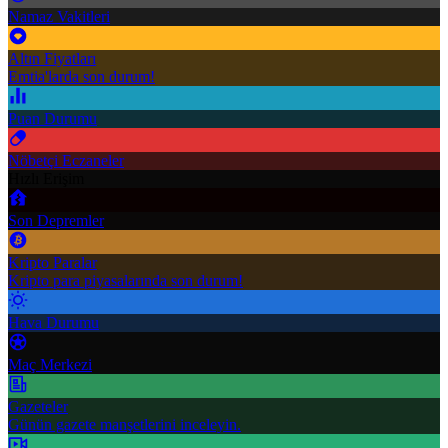
Namaz Vakitleri
Altın Fiyatları
Emtia'larda son durum!
Puan Durumu
Nöbetçi Eczaneler
Hızlı Erişim
Son Depremler
Kripto Paralar
Kripto para piyasalarında son durum!
Hava Durumu
Maç Merkezi
Gazeteler
Günün gazete manşetlerini inceleyin.