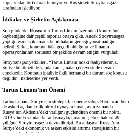
kapılarından biri olarak biliniyor ve Rus şirketi Stroytransgaz
tarafından işletiliyor.
İddialar ve Şirketin Açıklaması
Son günlerde,
Rusya
‘nın Tartus Limanı üzerindeki kontrolünü
kaybettiğine dair çeşitli raporlar ortaya çıktı. Ancak Stroytransgaz,
yaptığı resmi açıklamada bu iddiaların gerçeği yansıtmadığını
belirtti. Şirket, kontratın hâlâ geçerli olduğunu ve limanın
operasyonlarının sorunsuz bir şekilde devam ettiğini vurguladı.
Stroytransgaz yetkilileri, “Tartus Limanı’ndaki faaliyetlerimiz,
Suriye hükümeti ile yapılan anlaşmalar çerçevesinde devam
etmektedir. Kontratın iptaliyle ilgili herhangi bir durum söz konusu
değildir,” ifadelerine yer verdi.
Tartus Limanı’nın Önemi
Tartus Limanı, Suriye için stratejik bir öneme sahip. Hem ticari hem
de askeri açıdan kritik bir rol oynayan liman, aynı zamanda
Rusya’nın Akdeniz’deki varlığını güçlendiren önemli bir nokta.
2019 yılında yapılan bir anlaşmayla, limanın işletme hakları 49
yıllığına Stroytransgaz’a devredilmişti. Bu anlaşma, Rusya’nın
Suriye’deki ekonomik ve askeri etkisini artırma stratejisinin bir