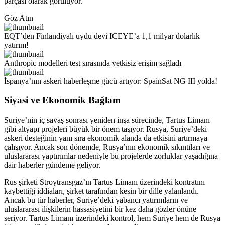
parçası olarak görülüyor.
Göz Atın
EQT’den Finlandiyalı uydu devi ICEYE’a 1,1 milyar dolarlık
yatırım!
Anthropic modelleri test sırasında yetkisiz erişim sağladı
İspanya’nın askeri haberleşme gücü artıyor: SpainSat NG III yolda!
Siyasi ve Ekonomik Bağlam
Suriye’nin iç savaş sonrası yeniden inşa sürecinde, Tartus Limanı
gibi altyapı projeleri büyük bir önem taşıyor. Rusya, Suriye’deki
askeri desteğinin yanı sıra ekonomik alanda da etkisini artırmaya
çalışıyor. Ancak son dönemde, Rusya’nın ekonomik sıkıntıları ve
uluslararası yaptırımlar nedeniyle bu projelerde zorluklar yaşadığına
dair haberler gündeme geliyor.
Rus şirketi Stroytransgaz’ın Tartus Limanı üzerindeki kontratını
kaybettiği iddiaları, şirket tarafından kesin bir dille yalanlandı.
Ancak bu tür haberler, Suriye’deki yabancı yatırımların ve
uluslararası ilişkilerin hassasiyetini bir kez daha gözler önüne
seriyor. Tartus Limanı üzerindeki kontrol, hem Suriye hem de Rusya