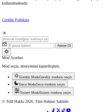
kullanılmaktadır.
Gizlilik Politikası
Kabul
Abone Ol
Mod
Mod Ayarları
değiştir
Mod seçin, deneyimini kişiselleştirin.
Gündüz Modu
Gündüz modunu seçin.
Gece Modu
Gece modunu seçin.
Sistem Modu
Sistem modunu seçin.
© Telif Hakkı 2026, Tüm Hakları Saklıdır