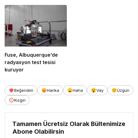
Fuse, Albuquerque’de
radyasyon test tesisi
kuruyor
Beğendim
Harika
Haha
Vay
Üzgün
Kızgın
Tamamen Ücretsiz Olarak Bültenimize
Abone Olabilirsin