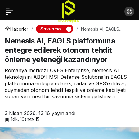
İsrail David’s Sling
Paylaş
sistemi için atış testi
Savunma
Haberler
Nemesis AI, EAGLS
platformuna entegre
Nemesis AI, EAGLS platformuna
edilerek otonom tehdit
gerçekleştirdi
önleme yeteneği
entegre edilerek otonom tehdit
kazandırıyor
önleme yeteneği kazandırıyor
Romanya merkezli OVES Enterprise, Nemesis AI
teknolojisini ABD’li MSI Defense Solutions’ın EAGLS
platformuna entegre ederek, radar ve GPS’e ihtiyaç
duymadan otonom tehdit tespiti ve önleme kabiliyeti
sunan yeni nesil bir savunma sistemi geliştiriyor.
3 Nisan 2026, 13:16
yayınlandı
1dk, 19sn
15