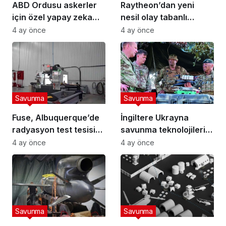
ABD Ordusu askerler
Raytheon’dan yeni
için özel yapay zeka
nesil olay tabanlı
robotu “VictorBot”u
kızılötesi kamera
4 ay önce
4 ay önce
tanıttı
Savunma
Savunma
Fuse, Albuquerque’de
İngiltere Ukrayna
radyasyon test tesisi
savunma teknolojilerini
kuruyor
entegre edecek
4 ay önce
4 ay önce
Savunma
Savunma