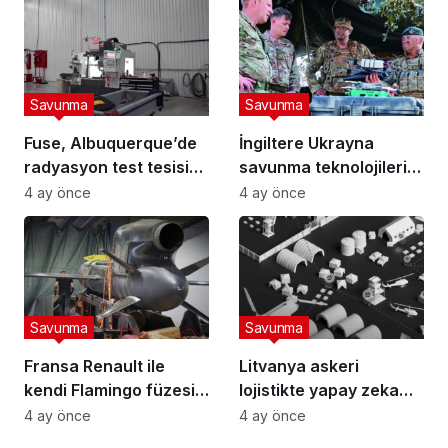
Savunma
Savunma
Fuse, Albuquerque’de
İngiltere Ukrayna
radyasyon test tesisi
savunma teknolojilerini
kuruyor
entegre edecek
4 ay önce
4 ay önce
Savunma
Savunma
Fransa Renault ile
Litvanya askeri
kendi Flamingo füzesini
lojistikte yapay zeka
geliştirecek
dönemini başlatıyor
4 ay önce
4 ay önce