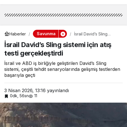
Savunma
Haberler
İsrail David’s Sling
sistemi için atış testi
İsrail David’s Sling sistemi için atış
gerçekleştirdi
testi gerçekleştirdi
İsrail ve ABD iş birliğiyle geliştirilen David’s Sling
sistemi, çeşitli tehdit senaryolarında gelişmiş testlerden
başarıyla geçti
3 Nisan 2026, 13:16
yayınlandı
0dk, 56sn
11