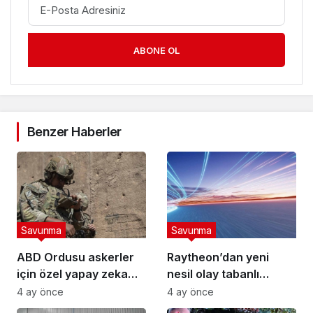
ABONE OL
Benzer Haberler
Savunma
Savunma
ABD Ordusu askerler
Raytheon’dan yeni
için özel yapay zeka
nesil olay tabanlı
robotu “VictorBot”u
kızılötesi kamera
4 ay önce
4 ay önce
tanıttı