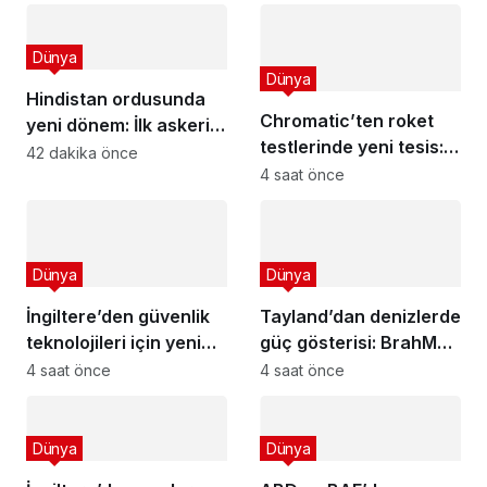
Dünya
Dünya
Hindistan ordusunda
Chromatic’ten roket
yeni dönem: İlk askeri
testlerinde yeni tesis:
tıp departmanı!
42 dakika önce
Minnesota’da roket
4 saat önce
yakıtı merkezi açıldı!
Dünya
Dünya
İngiltere’den güvenlik
Tayland’dan denizlerde
teknolojileri için yeni
güç gösterisi: BrahMos
fon: 350 bin sterlin
füzeleri radarında!
4 saat önce
4 saat önce
destek!
Dünya
Dünya