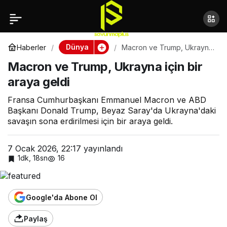
Macron ve Trump,
Ukrayna için bir araya
Dünya
Haberler
Macron ve Trump, Ukrayna
için bir araya geldi
Macron ve Trump, Ukrayna için bir
geldi
araya geldi
Fransa Cumhurbaşkanı Emmanuel Macron ve ABD
Başkanı Donald Trump, Beyaz Saray'da Ukrayna'daki
savaşın sona erdirilmesi için bir araya geldi.
7 Ocak 2026, 22:17
yayınlandı
1dk, 18sn
16
Google'da Abone Ol
Paylaş