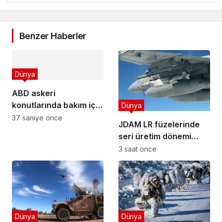
Benzer Haberler
Dünya
ABD askeri
konutlarında bakım için
Dünya
yeni mobil uygulama
37 saniye önce
JDAM LR füzelerinde
seri üretim dönemi
resmen başladı!
3 saat önce
Dünya
Dünya