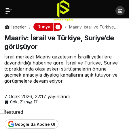
Maariv: İsrail ve Türkiye,
Suriye’de görüşüyor
Dünya
Haberler
Maariv: İsrail ve Türkiye,
Suriye’de görüşüyor
Maariv: İsrail ve Türkiye, Suriye’de
görüşüyor
İsrail merkezli Maariv gazetesinin İsrailli yetkililere
dayandırdığı haberine göre, İsrail ve Türkiye, Suriye
topraklarında olası askeri sürtüşmelerin önüne
geçmek amacıyla diyalog kanallarını açık tutuyor ve
görüşmelere devam ediyor.
7 Ocak 2026, 22:17
yayınlandı
0dk, 21sn
17
Google'da Abone Ol