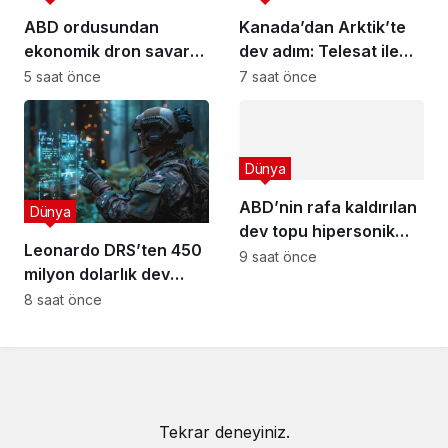
ABD ordusundan
Kanada’dan Arktik’te
ekonomik dron savar
dev adım: Telesat ile
füzeleri için yeni adım!
devasa anlaşma!
5 saat önce
7 saat önce
Dünya
ABD’nin rafa kaldırılan
Dünya
dev topu hipersonik
Leonardo DRS’ten 450
çağ için döndü!
9 saat önce
milyon dolarlık dev
satın alma
8 saat önce
Tekrar deneyiniz.