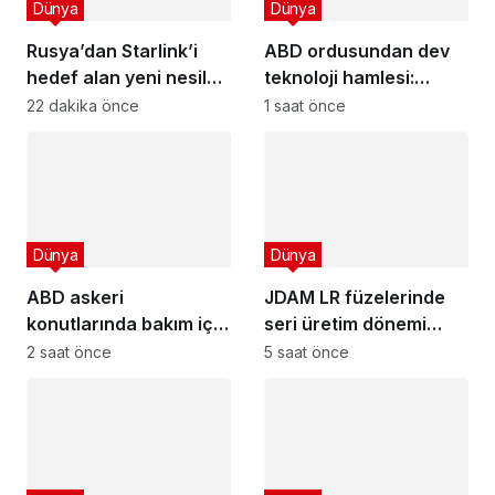
Dünya
Dünya
Rusya’dan Starlink’i
ABD ordusundan dev
hedef alan yeni nesil
teknoloji hamlesi:
elektronik harp sistemi!
Reveille Forge kuruldu!
22 dakika önce
1 saat önce
Dünya
Dünya
ABD askeri
JDAM LR füzelerinde
konutlarında bakım için
seri üretim dönemi
yeni mobil uygulama
resmen başladı!
2 saat önce
5 saat önce