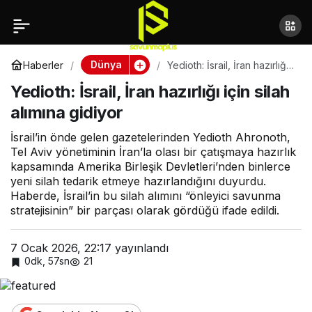
Yedioth: İsrail, İran
Paylaş
hazırlığı için silah
Dünya
Haberler
Yedioth: İsrail, İran hazırlığı
için silah alımına gidiyor
Yedioth: İsrail, İran hazırlığı için silah
alımına gidiyor
alımına gidiyor
İsrail’in önde gelen gazetelerinden Yedioth Ahronoth,
Tel Aviv yönetiminin İran’la olası bir çatışmaya hazırlık
kapsamında Amerika Birleşik Devletleri’nden binlerce
yeni silah tedarik etmeye hazırlandığını duyurdu.
Haberde, İsrail’in bu silah alımını “önleyici savunma
stratejisinin” bir parçası olarak gördüğü ifade edildi.
7 Ocak 2026, 22:17
yayınlandı
0dk, 57sn
21