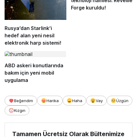
teknoloji hamlesi: Reveille
Forge kuruldu!
Rusya’dan Starlink’i
hedef alan yeni nesil
elektronik harp sistemi!
ABD askeri konutlarında
bakım için yeni mobil
uygulama
Beğendim
Harika
Haha
Vay
Üzgün
Kızgın
Tamamen Ücretsiz Olarak Bültenimize