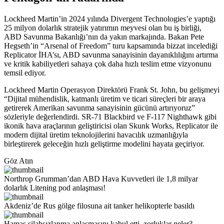
Lockheed Martin’in 2024 yılında Divergent Technologies’e yaptığı
25 milyon dolarlık stratejik yatırımın meyvesi olan bu iş birliği,
ABD Savunma Bakanlığı’nın da yakın markajında. Bakan Pete
Hegseth’in “Arsenal of Freedom” turu kapsamında bizzat incelediği
Replicator İHA’sı, ABD savunma sanayisinin dayanıklılığını artırma
ve kritik kabiliyetleri sahaya çok daha hızlı teslim etme vizyonunu
temsil ediyor.
Lockheed Martin Operasyon Direktörü Frank St. John, bu gelişmeyi
“Dijital mühendislik, katmanlı üretim ve ticari süreçleri bir araya
getirerek Amerikan savunma sanayisinin gücünü artırıyoruz”
sözleriyle değerlendirdi. SR-71 Blackbird ve F-117 Nighthawk gibi
ikonik hava araçlarının geliştiricisi olan Skunk Works, Replicator ile
modern dijital üretim teknolojilerini havacılık uzmanlığıyla
birleştirerek geleceğin hızlı geliştirme modelini hayata geçiriyor.
Göz Atın
Northrop Grumman’dan ABD Hava Kuvvetleri ile 1,8 milyar
dolarlık Litening pod anlaşması!
Akdeniz’de Rus gölge filosuna ait tanker helikopterle basıldı
Hamas silahsızlanma anlaşmasını kabul etti, zorluklar neler?