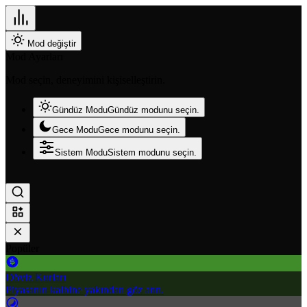
Mod değiştir
Mod Ayarları
Mod seçin, deneyimini kişiselleştirin.
Gündüz Modu
Gündüz modunu seçin.
Gece Modu
Gece modunu seçin.
Sistem Modu
Sistem modunu seçin.
Popüler
Döviz Kurları
Piyasanın kalbine yakından göz atın.