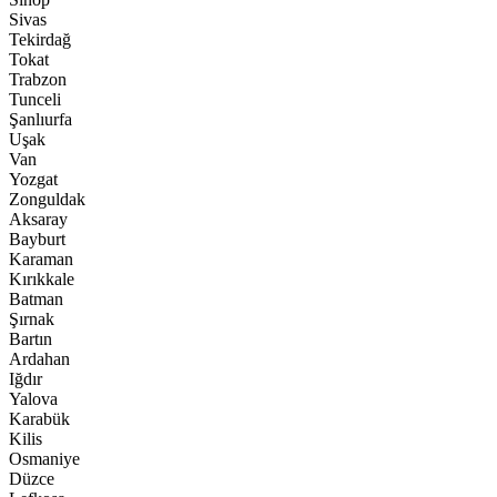
Sivas
Tekirdağ
Tokat
Trabzon
Tunceli
Şanlıurfa
Uşak
Van
Yozgat
Zonguldak
Aksaray
Bayburt
Karaman
Kırıkkale
Batman
Şırnak
Bartın
Ardahan
Iğdır
Yalova
Karabük
Kilis
Osmaniye
Düzce