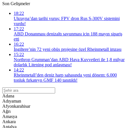
Son Gelişmeler
18:22
Ukrayna’dan tarihi vuruş: FPV dron Rus S-300V sistemini
vurdu!
17:22
ABD Donanması denizaltı savunması için 188 mayın sipariş
etti
16:22
İngiltere’nin 72 yeni obüs projesine özel Rheinmetall imzası
15:22
Northrop Grumman’dan ABD Hava Kuvvetleri ile 1,8 milyar
dolarlık Litening pod anlaşması!
14:22
Rheinmetall’den deniz harp sahasında yeni dönem: 6.000
tonluk fırkateyn GMF 140 tanıtıldı!
Adana
Adıyaman
Afyonkarahisar
Ağrı
Amasya
Ankara
Antalya