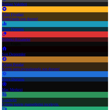
Namaz Vakitleri
Altın Fiyatları
Emtia'larda son durum!
Puan Durumu
Nöbetçi Eczaneler
Hızlı Erişim
Son Depremler
Kripto Paralar
Kripto para piyasalarında son durum!
Hava Durumu
Maç Merkezi
Gazeteler
Günün gazete manşetlerini inceleyin.