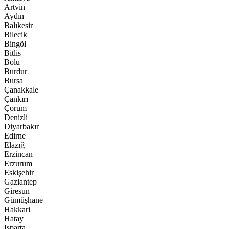
Artvin
Aydın
Balıkesir
Bilecik
Bingöl
Bitlis
Bolu
Burdur
Bursa
Çanakkale
Çankırı
Çorum
Denizli
Diyarbakır
Edirne
Elazığ
Erzincan
Erzurum
Eskişehir
Gaziantep
Giresun
Gümüşhane
Hakkari
Hatay
Isparta