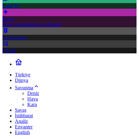
Canlı Tv
Borsa
Hisse senetlerinde son durum!
Yol Durumu
Fikstür
Türkiye
Dünya
Savunma
Deniz
Hava
Kara
Savaş
İstihbarat
Analiz
Envanter
English