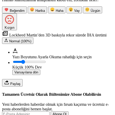
Beğendim
Harika
Haha
Vay
Üzgün
Kızgın
Lockheed Martin’den 3D baskıyla rekor sürede İHA üretimi
Normal (100%)
Yazı Boyutunu Ayarla
Okuma rahatlığı için seçin
Küçük
100%
Dev
Varsayılana dön
Paylaş
Tamamen Ücretsiz Olarak Bültenimize Abone Olabilirsin
Yeni haberlerden haberdar olmak için fırsatı kaçırma ve ücretsiz e-
posta aboneliğini hemen başlat.
Abone Ol