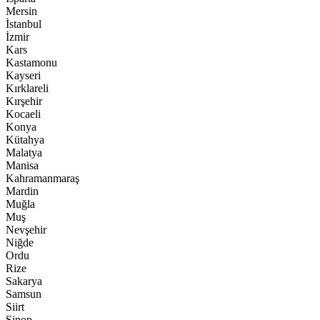
Mersin
İstanbul
İzmir
Kars
Kastamonu
Kayseri
Kırklareli
Kırşehir
Kocaeli
Konya
Kütahya
Malatya
Manisa
Kahramanmaraş
Mardin
Muğla
Muş
Nevşehir
Niğde
Ordu
Rize
Sakarya
Samsun
Siirt
Sinop