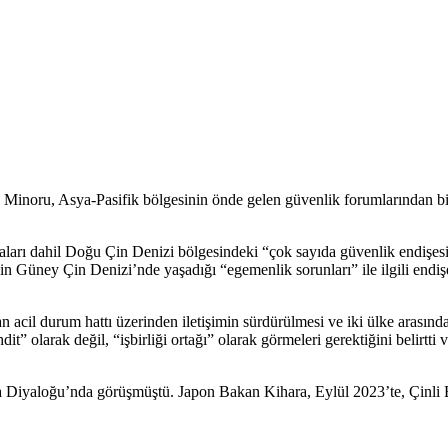
oru, Asya-Pasifik bölgesinin önde gelen güvenlik forumlarından biri
rı dahil Doğu Çin Denizi bölgesindeki “çok sayıda güvenlik endişesi”
in Güney Çin Denizi’nde yaşadığı “egemenlik sorunları” ile ilgili endişe
n acil durum hattı üzerinden iletişimin sürdürülmesi ve iki ülke arasın
it” olarak değil, “işbirliği ortağı” olarak görmeleri gerektiğini belirtt
Diyaloğu’nda görüşmüştü. Japon Bakan Kihara, Eylül 2023’te, Çinli B