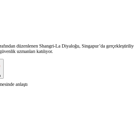
tarafından düzenlenen Shangri-La Diyaloğu, Singapur’da gerçekleştiriliy
güvenlik uzmanları katılıyor.
n
mesinde anlaştı