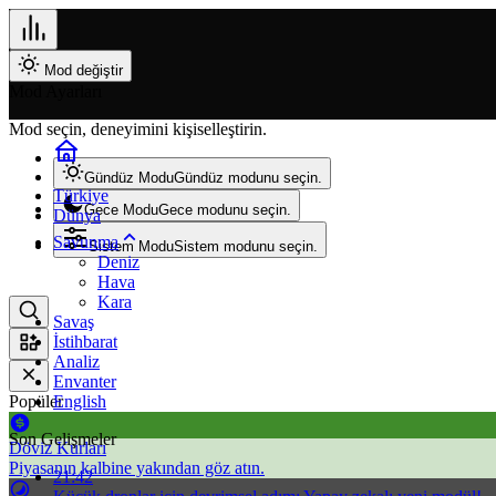
Mod değiştir
Mod Ayarları
Mod seçin, deneyimini kişiselleştirin.
Gündüz Modu
Gündüz modunu seçin.
Türkiye
Gece Modu
Gece modunu seçin.
Dünya
Savunma
Sistem Modu
Sistem modunu seçin.
Deniz
Hava
Kara
Savaş
İstihbarat
Analiz
Envanter
Popüler
English
Son Gelişmeler
Döviz Kurları
Piyasanın kalbine yakından göz atın.
21:42