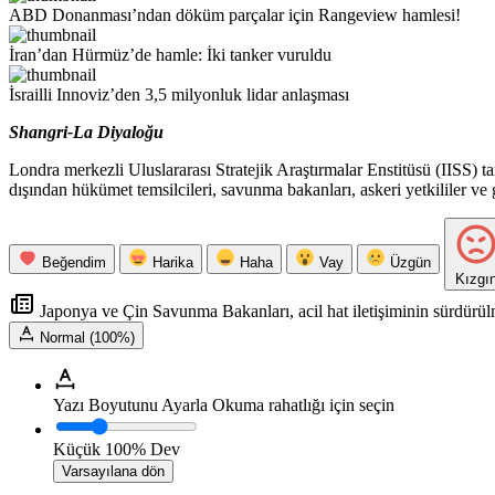
ABD Donanması’ndan döküm parçalar için Rangeview hamlesi!
İran’dan Hürmüz’de hamle: İki tanker vuruldu
İsrailli Innoviz’den 3,5 milyonluk lidar anlaşması
Shangri-La Diyaloğu
Londra merkezli Uluslararası Stratejik Araştırmalar Enstitüsü (IISS) 
dışından hükümet temsilcileri, savunma bakanları, askeri yetkililer ve 
Beğendim
Harika
Haha
Vay
Üzgün
Kızgı
Japonya ve Çin Savunma Bakanları, acil hat iletişiminin sürdürül
Normal (100%)
Yazı Boyutunu Ayarla
Okuma rahatlığı için seçin
Küçük
100%
Dev
Varsayılana dön