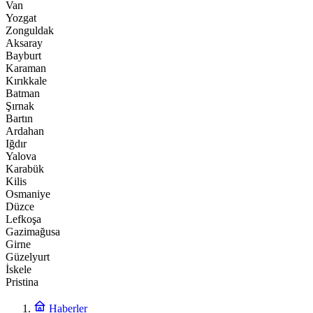
Van
Yozgat
Zonguldak
Aksaray
Bayburt
Karaman
Kırıkkale
Batman
Şırnak
Bartın
Ardahan
Iğdır
Yalova
Karabük
Kilis
Osmaniye
Düzce
Lefkoşa
Gazimağusa
Girne
Güzelyurt
İskele
Pristina
Haberler