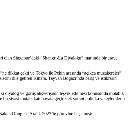
 olan Singapur’daki “Shangri-La Diyaloğu” marjında bir araya
ne dikkat çekti ve Tokyo ile Pekin arasında “açıkça müzakereler”
lerini dile getiren Kihara, Tayvan Boğazı’nda barış ve istikrarın
daki diyalog ve görüş alışverişinin teşvik edilmesi konusunda mutabık
i ve bu siyasi mutabakatı hayata geçirecek somut politika ve eylemlerin
akan Dong ise Aralık 2023’te görevine başlamıştı.