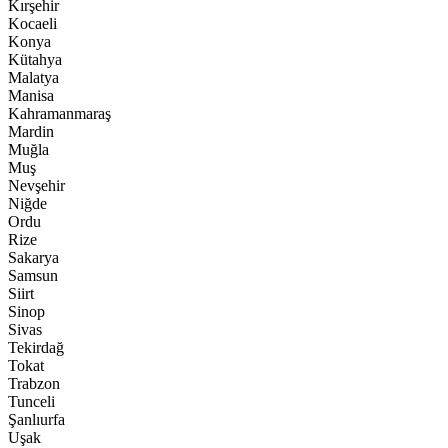
Kırşehir
Kocaeli
Konya
Kütahya
Malatya
Manisa
Kahramanmaraş
Mardin
Muğla
Muş
Nevşehir
Niğde
Ordu
Rize
Sakarya
Samsun
Siirt
Sinop
Sivas
Tekirdağ
Tokat
Trabzon
Tunceli
Şanlıurfa
Uşak