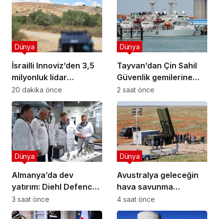
Dünya
Dünya
İsrailli Innoviz’den 3,5
Tayvan’dan Çin Sahil
milyonluk lidar
Güvenlik gemilerine
anlaşması
takip: Batı Pasifik’te
20 dakika önce
2 saat önce
sular ısiniyor!
Dünya
Dünya
Almanya’da dev
Avustralya geleceğin
yatırım: Diehl Defence
hava savunma
yeni batarya üretim
sistemini test etti
3 saat önce
4 saat önce
merkezini açtı!