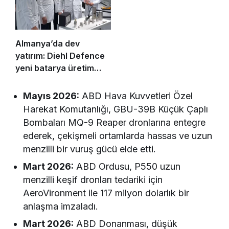
Almanya’da dev
yatırım: Diehl Defence
yeni batarya üretim
merkezini açtı!
Mayıs 2026:
ABD Hava Kuvvetleri Özel
Harekat Komutanlığı, GBU-39B Küçük Çaplı
Bombaları MQ-9 Reaper dronlarına entegre
ederek, çekişmeli ortamlarda hassas ve uzun
menzilli bir vuruş gücü elde etti.
Mart 2026:
ABD Ordusu, P550 uzun
menzilli keşif dronları tedariki için
AeroVironment ile 117 milyon dolarlık bir
anlaşma imzaladı.
Mart 2026:
ABD Donanması, düşük