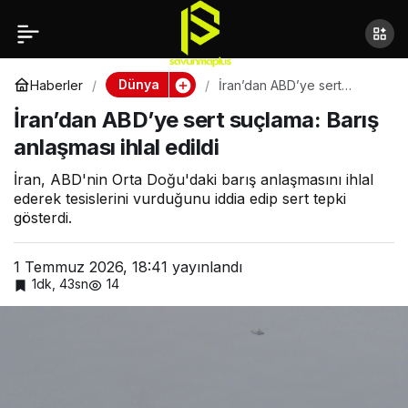
ABD’nin 1800 km
Paylaş
menzilli yeni füze
Dünya
Haberler
İran’dan ABD’ye sert
suçlama: Barış anlaşması
İran’dan ABD’ye sert suçlama: Barış
ihlal edildi
programı başlıyor
anlaşması ihlal edildi
İran, ABD'nin Orta Doğu'daki barış anlaşmasını ihlal
ederek tesislerini vurduğunu iddia edip sert tepki
gösterdi.
1 Temmuz 2026, 18:41
yayınlandı
1dk, 43sn
14