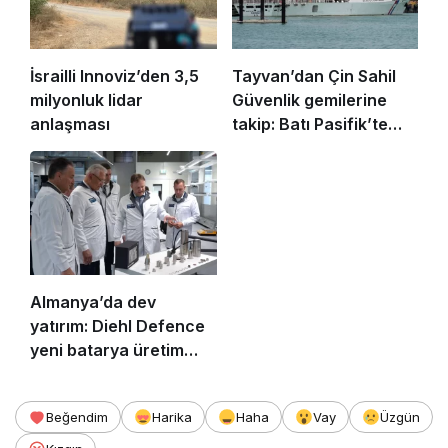
İsrailli Innoviz’den 3,5
Tayvan’dan Çin Sahil
milyonluk lidar
Güvenlik gemilerine
anlaşması
takip: Batı Pasifik’te
sular ısiniyor!
Almanya’da dev
yatırım: Diehl Defence
yeni batarya üretim
merkezini açtı!
Beğendim
Harika
Haha
Vay
Üzgün