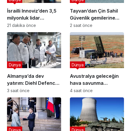
İsrailli Innoviz’den 3,5
Tayvan’dan Çin Sahil
milyonluk lidar
Güvenlik gemilerine
anlaşması
takip: Batı Pasifik’te
21 dakika önce
2 saat önce
sular ısiniyor!
Dünya
Dünya
Almanya’da dev
Avustralya geleceğin
yatırım: Diehl Defence
hava savunma
yeni batarya üretim
sistemini test etti
3 saat önce
4 saat önce
merkezini açtı!
Dünya
Dünya