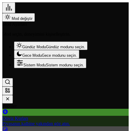
Mod değiştir
Mod Ayarları
Mod seçin, deneyimini kişiselleştirin.
Gündüz Modu
Gündüz modunu seçin.
Gece Modu
Gece modunu seçin.
Sistem Modu
Sistem modunu seçin.
Popüler
Döviz Kurları
Piyasanın kalbine yakından göz atın.