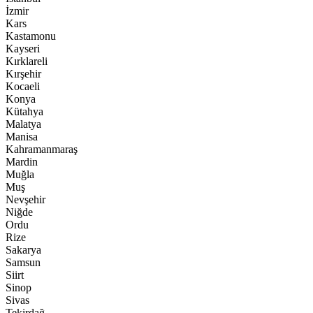
İzmir
Kars
Kastamonu
Kayseri
Kırklareli
Kırşehir
Kocaeli
Konya
Kütahya
Malatya
Manisa
Kahramanmaraş
Mardin
Muğla
Muş
Nevşehir
Niğde
Ordu
Rize
Sakarya
Samsun
Siirt
Sinop
Sivas
Tekirdağ