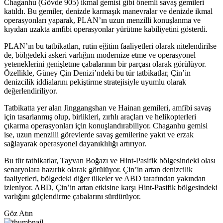
Chaganhu (Gövde 905) ikmal gemisi gibi önemli savaş gemileri
katıldı. Bu gemiler, denizde karmaşık manevralar ve denizde ikmal
operasyonları yaparak, PLAN’ın uzun menzilli konuşlanma ve
kıyıdan uzakta amfibi operasyonlar yürütme kabiliyetini gösterdi.
PLAN’ın bu tatbikatları, rutin eğitim faaliyetleri olarak nitelendirilse
de, bölgedeki askeri varlığını modernize etme ve operasyonel
yeteneklerini genişletme çabalarının bir parçası olarak görülüyor.
Özellikle, Güney Çin Denizi’ndeki bu tür tatbikatlar, Çin’in
denizcilik iddialarını pekiştirme stratejisiyle uyumlu olarak
değerlendiriliyor.
Tatbikatta yer alan Jinggangshan ve Hainan gemileri, amfibi savaş
için tasarlanmış olup, birlikleri, zırhlı araçları ve helikopterleri
çıkarma operasyonları için konuşlandırabiliyor. Chaganhu gemisi
ise, uzun menzilli görevlerde savaş gemilerine yakıt ve erzak
sağlayarak operasyonel dayanıklılığı artırıyor.
Bu tür tatbikatlar, Tayvan Boğazı ve Hint-Pasifik bölgesindeki olası
senaryolara hazırlık olarak görülüyor. Çin’in artan denizcilik
faaliyetleri, bölgedeki diğer ülkeler ve ABD tarafından yakından
izleniyor. ABD, Çin’in artan etkisine karşı Hint-Pasifik bölgesindeki
varlığını güçlendirme çabalarını sürdürüyor.
Göz Atın