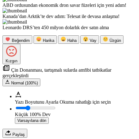
ABD ordusundan ekonomik dron savar füzeleri için yeni adım!
Kanada’dan Arktik’te dev adım: Telesat ile devasa anlaşma!
Leonardo DRS’ten 450 milyon dolarlık dev satın alma
Beğendim
Harika
Haha
Vay
Üzgün
Kızgın
Çin Donanması, tartışmalı sularda amfibi tatbikatlar
gerçekleştirdi
Normal (100%)
Yazı Boyutunu Ayarla
Okuma rahatlığı için seçin
Küçük
100%
Dev
Varsayılana dön
Paylaş