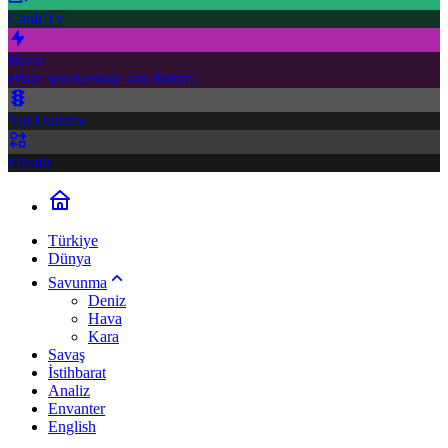
Canlı Tv
Borsa
Hisse senetlerinde son durum!
Yol Durumu
Fikstür
Türkiye
Dünya
Savunma
Deniz
Hava
Kara
Savaş
İstihbarat
Analiz
Envanter
English