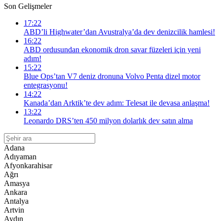
Son Gelişmeler
17:22
ABD’li Highwater’dan Avustralya’da dev denizcilik hamlesi!
16:22
ABD ordusundan ekonomik dron savar füzeleri için yeni
adım!
15:22
Blue Ops’tan V7 deniz dronuna Volvo Penta dizel motor
entegrasyonu!
14:22
Kanada’dan Arktik’te dev adım: Telesat ile devasa anlaşma!
13:22
Leonardo DRS’ten 450 milyon dolarlık dev satın alma
Adana
Adıyaman
Afyonkarahisar
Ağrı
Amasya
Ankara
Antalya
Artvin
Aydın