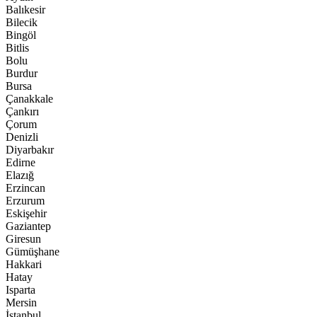
Balıkesir
Bilecik
Bingöl
Bitlis
Bolu
Burdur
Bursa
Çanakkale
Çankırı
Çorum
Denizli
Diyarbakır
Edirne
Elazığ
Erzincan
Erzurum
Eskişehir
Gaziantep
Giresun
Gümüşhane
Hakkari
Hatay
Isparta
Mersin
İstanbul