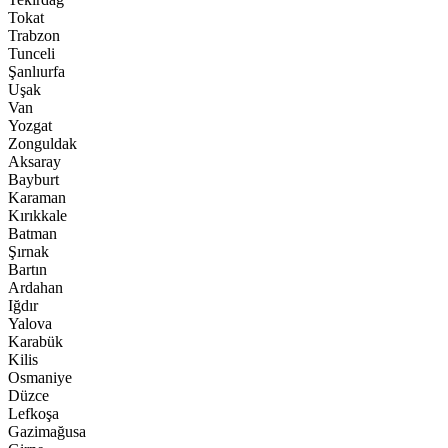
Tokat
Trabzon
Tunceli
Şanlıurfa
Uşak
Van
Yozgat
Zonguldak
Aksaray
Bayburt
Karaman
Kırıkkale
Batman
Şırnak
Bartın
Ardahan
Iğdır
Yalova
Karabük
Kilis
Osmaniye
Düzce
Lefkoşa
Gazimağusa