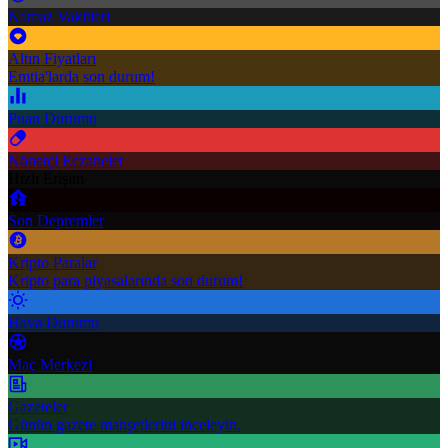
Namaz Vakitleri
Altın Fiyatları
Emtia'larda son durum!
Puan Durumu
Nöbetçi Eczaneler
Hızlı Erişim
Son Depremler
Kripto Paralar
Kripto para piyasalarında son durum!
Hava Durumu
Maç Merkezi
Gazeteler
Günün gazete manşetlerini inceleyin.