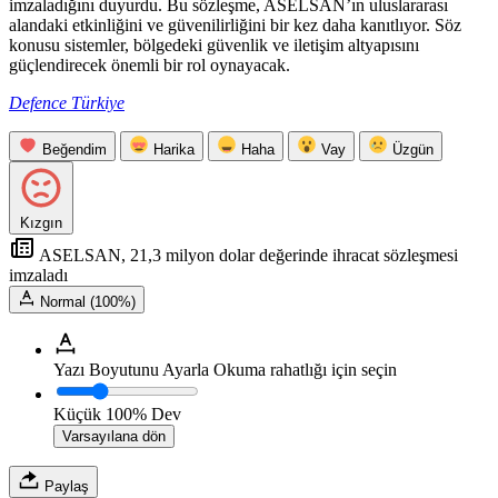
imzaladığını duyurdu. Bu sözleşme, ASELSAN’ın uluslararası
alandaki etkinliğini ve güvenilirliğini bir kez daha kanıtlıyor. Söz
konusu sistemler, bölgedeki güvenlik ve iletişim altyapısını
güçlendirecek önemli bir rol oynayacak.
Defence Türkiye
Beğendim
Harika
Haha
Vay
Üzgün
Kızgın
ASELSAN, 21,3 milyon dolar değerinde ihracat sözleşmesi
imzaladı
Normal (100%)
Yazı Boyutunu Ayarla
Okuma rahatlığı için seçin
Küçük
100%
Dev
Varsayılana dön
Paylaş