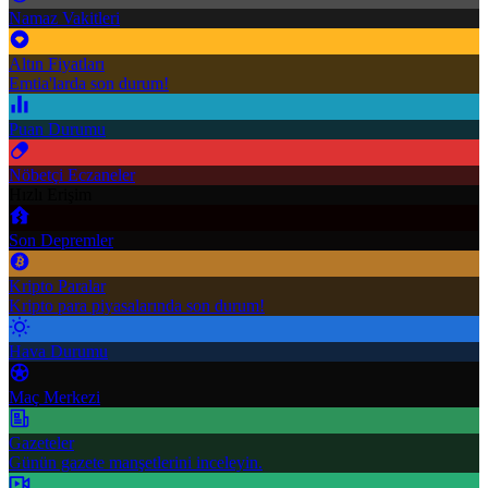
Namaz Vakitleri
Altın Fiyatları
Emtia'larda son durum!
Puan Durumu
Nöbetçi Eczaneler
Hızlı Erişim
Son Depremler
Kripto Paralar
Kripto para piyasalarında son durum!
Hava Durumu
Maç Merkezi
Gazeteler
Günün gazete manşetlerini inceleyin.