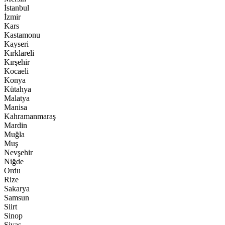
İstanbul
İzmir
Kars
Kastamonu
Kayseri
Kırklareli
Kırşehir
Kocaeli
Konya
Kütahya
Malatya
Manisa
Kahramanmaraş
Mardin
Muğla
Muş
Nevşehir
Niğde
Ordu
Rize
Sakarya
Samsun
Siirt
Sinop
Sivas