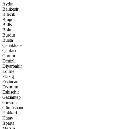
Aydın
Balıkesir
Bilecik
Bingöl
Bitlis
Bolu
Burdur
Bursa
Çanakkale
Çankırı
Çorum
Denizli
Diyarbakır
Edirne
Elazığ
Erzincan
Erzurum
Eskişehir
Gaziantep
Giresun
Gümüşhane
Hakkari
Hatay
Isparta
Mersin