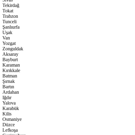
Tekirdağ
Tokat
Trabzon
Tunceli
Şanlıurfa
Uşak
Van
Yozgat
Zonguldak
Aksaray
Bayburt
Karaman
Kırıkkale
Batman
Şırnak
Bartın
Ardahan
Iğdır
Yalova
Karabük
Kilis
Osmaniye
Düzce
Lefkoşa