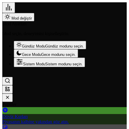
Mod değiştir
Mod Ayarları
Mod seçin, deneyimini kişiselleştirin.
Gündüz Modu
Gündüz modunu seçin.
Gece Modu
Gece modunu seçin.
Sistem Modu
Sistem modunu seçin.
Popüler
Döviz Kurları
Piyasanın kalbine yakından göz atın.