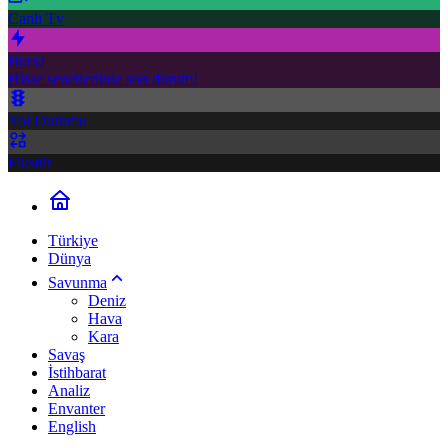
Canlı Tv
Borsa
Hisse senetlerinde son durum!
Yol Durumu
Fikstür
Türkiye
Dünya
Savunma
Deniz
Hava
Kara
Savaş
İstihbarat
Analiz
Envanter
English