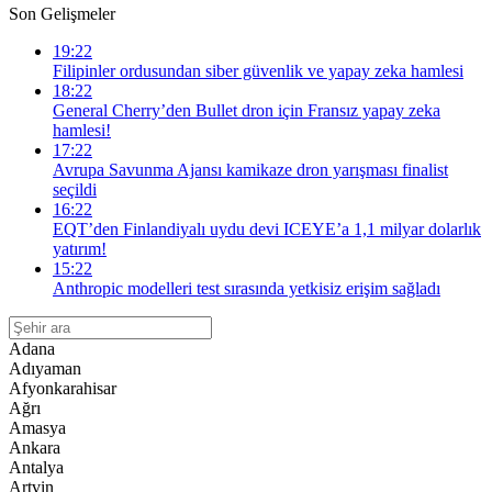
Son Gelişmeler
19:22
Filipinler ordusundan siber güvenlik ve yapay zeka hamlesi
18:22
General Cherry’den Bullet dron için Fransız yapay zeka
hamlesi!
17:22
Avrupa Savunma Ajansı kamikaze dron yarışması finalist
seçildi
16:22
EQT’den Finlandiyalı uydu devi ICEYE’a 1,1 milyar dolarlık
yatırım!
15:22
Anthropic modelleri test sırasında yetkisiz erişim sağladı
Adana
Adıyaman
Afyonkarahisar
Ağrı
Amasya
Ankara
Antalya
Artvin