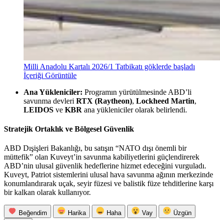
Milli Anadolu Kartalı 2026/1 Tatbikatı göklerde başladı
İçeriği Görüntüle
Ana Yükleniciler:
Programın yürütülmesinde ABD’li
savunma devleri
RTX (Raytheon)
,
Lockheed Martin
,
LEIDOS
ve
KBR
ana yükleniciler olarak belirlendi.
Stratejik Ortaklık ve Bölgesel Güvenlik
ABD Dışişleri Bakanlığı, bu satışın “NATO dışı önemli bir
müttefik” olan Kuveyt’in savunma kabiliyetlerini güçlendirerek
ABD’nin ulusal güvenlik hedeflerine hizmet edeceğini vurguladı.
Kuveyt, Patriot sistemlerini ulusal hava savunma ağının merkezinde
konumlandırarak uçak, seyir füzesi ve balistik füze tehditlerine karşı
bir kalkan olarak kullanıyor.
Beğendim
Harika
Haha
Vay
Üzgün