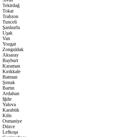
Tekirdağ
Tokat
Trabzon
Tunceli
Şanlıurfa
Uşak
Van
Yozgat
Zonguldak
Aksaray
Bayburt
Karaman
Kırıkkale
Batman
Şırnak
Bartın
Ardahan
Iğdır
Yalova
Karabük
Kilis
Osmaniye
Düzce
Lefkoşa