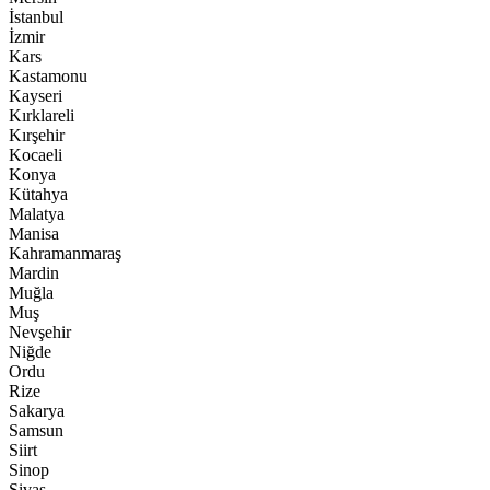
İstanbul
İzmir
Kars
Kastamonu
Kayseri
Kırklareli
Kırşehir
Kocaeli
Konya
Kütahya
Malatya
Manisa
Kahramanmaraş
Mardin
Muğla
Muş
Nevşehir
Niğde
Ordu
Rize
Sakarya
Samsun
Siirt
Sinop
Sivas