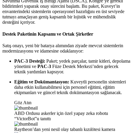
Savunma Güvenlik İş Birliği Ajansı (DSCA), Kongre’ye gerekli
bildirimleri yaparak onay sürecini başlattı. Bu paket, Kuveyt’in
envanterindeki sistemlerin operasyonel hazırlığını en üst seviyede
tutmayı amaçlayan geniş kapsamlı bir lojistik ve mühendislik
desteğini içeriyor.
Destek Paketinin Kapsamı ve Ortak Şirketler
Satış onayı, yeni bir batarya alımından ziyade mevcut sistemlerin
modernizasyonu ve idamesine odaklanıyor:
PAC-3 Desteği:
Paket; yedek parçalar, tamir kitleri, depolama
yönetimi ve
PAC-3
Füze Destek Merkezi’nden gelecek
teknik yardımları kapsıyor.
Eğitim ve Dokümantasyon:
Kuveytli personelin sistemleri
daha etkin kullanabilmesi için personel eğitimi, eğitim
ekipmanları ve güncel teknik dokümantasyon sağlanacak.
Göz Atın
ABD Ordusu askerler için özel yapay zeka robotu
“VictorBot”u tanıttı
Raytheon’dan yeni nesil olay tabanlı kızılötesi kamera