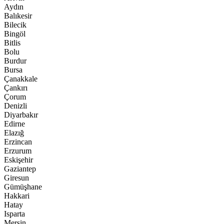
Aydın
Balıkesir
Bilecik
Bingöl
Bitlis
Bolu
Burdur
Bursa
Çanakkale
Çankırı
Çorum
Denizli
Diyarbakır
Edirne
Elazığ
Erzincan
Erzurum
Eskişehir
Gaziantep
Giresun
Gümüşhane
Hakkari
Hatay
Isparta
Mersin