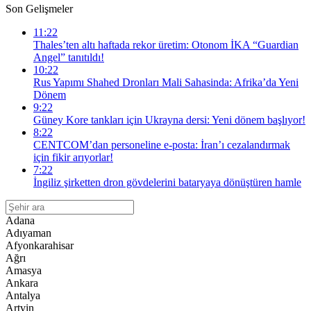
Son Gelişmeler
11:22
Thales’ten altı haftada rekor üretim: Otonom İKA “Guardian
Angel” tanıtıldı!
10:22
Rus Yapımı Shahed Dronları Mali Sahasinda: Afrika’da Yeni
Dönem
9:22
Güney Kore tankları için Ukrayna dersi: Yeni dönem başlıyor!
8:22
CENTCOM’dan personeline e-posta: İran’ı cezalandırmak
için fikir arıyorlar!
7:22
İngiliz şirketten dron gövdelerini bataryaya dönüştüren hamle
Adana
Adıyaman
Afyonkarahisar
Ağrı
Amasya
Ankara
Antalya
Artvin