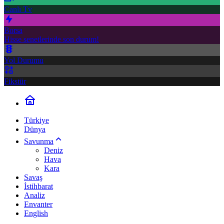
Canlı Tv
Borsa
Hisse senetlerinde son durum!
Yol Durumu
Fikstür
Türkiye
Dünya
Savunma
Deniz
Hava
Kara
Savaş
İstihbarat
Analiz
Envanter
English