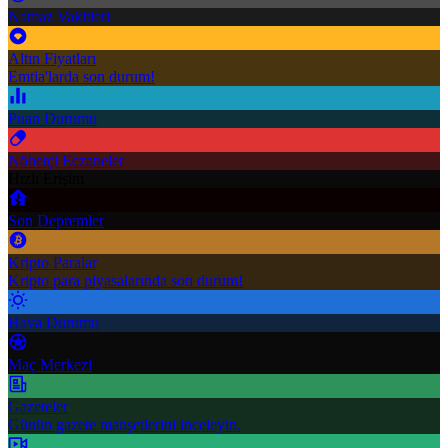
Namaz Vakitleri
Altın Fiyatları
Emtia'larda son durum!
Puan Durumu
Nöbetçi Eczaneler
Hızlı Erişim
Son Depremler
Kripto Paralar
Kripto para piyasalarında son durum!
Hava Durumu
Maç Merkezi
Gazeteler
Günün gazete manşetlerini inceleyin.