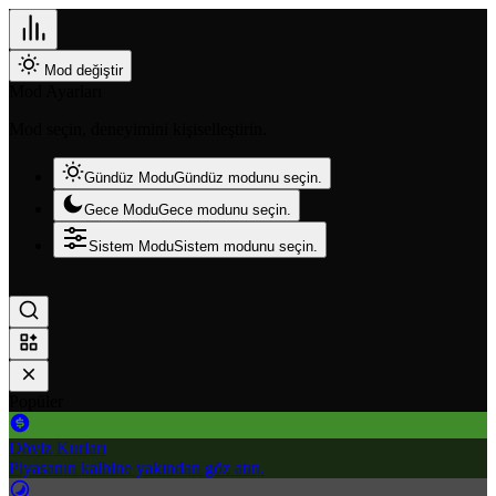
Mod değiştir
Mod Ayarları
Mod seçin, deneyimini kişiselleştirin.
Gündüz Modu
Gündüz modunu seçin.
Gece Modu
Gece modunu seçin.
Sistem Modu
Sistem modunu seçin.
Popüler
Döviz Kurları
Piyasanın kalbine yakından göz atın.