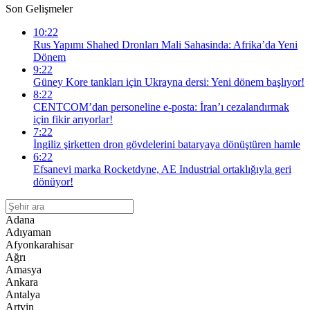
Son Gelişmeler
10:22
Rus Yapımı Shahed Dronları Mali Sahasinda: Afrika’da Yeni
Dönem
9:22
Güney Kore tankları için Ukrayna dersi: Yeni dönem başlıyor!
8:22
CENTCOM’dan personeline e-posta: İran’ı cezalandırmak
için fikir arıyorlar!
7:22
İngiliz şirketten dron gövdelerini bataryaya dönüştüren hamle
6:22
Efsanevi marka Rocketdyne, AE Industrial ortaklığıyla geri
dönüyor!
Adana
Adıyaman
Afyonkarahisar
Ağrı
Amasya
Ankara
Antalya
Artvin