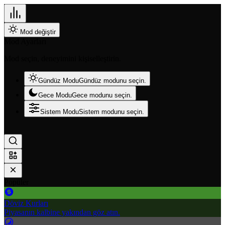
Mod değiştir
Mod Ayarları
Mod seçin, deneyimini kişiselleştirin.
Gündüz Modu
Gündüz modunu seçin.
Gece Modu
Gece modunu seçin.
Sistem Modu
Sistem modunu seçin.
Popüler
Döviz Kurları
Piyasanın kalbine yakından göz atın.