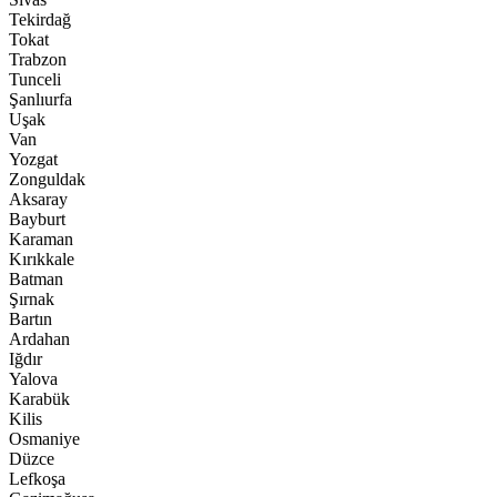
Tekirdağ
Tokat
Trabzon
Tunceli
Şanlıurfa
Uşak
Van
Yozgat
Zonguldak
Aksaray
Bayburt
Karaman
Kırıkkale
Batman
Şırnak
Bartın
Ardahan
Iğdır
Yalova
Karabük
Kilis
Osmaniye
Düzce
Lefkoşa