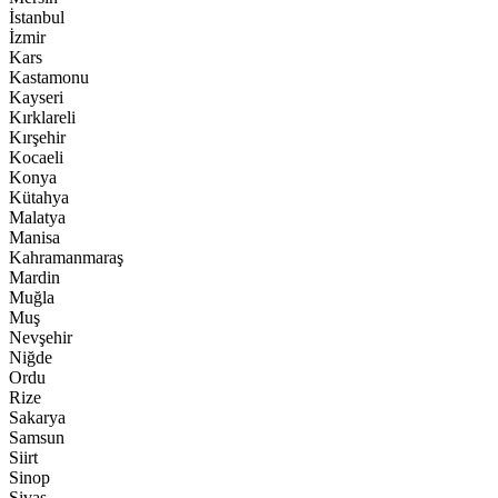
İstanbul
İzmir
Kars
Kastamonu
Kayseri
Kırklareli
Kırşehir
Kocaeli
Konya
Kütahya
Malatya
Manisa
Kahramanmaraş
Mardin
Muğla
Muş
Nevşehir
Niğde
Ordu
Rize
Sakarya
Samsun
Siirt
Sinop
Sivas