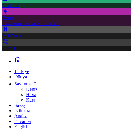
Canlı Tv
Borsa
Hisse senetlerinde son durum!
Yol Durumu
Fikstür
Türkiye
Dünya
Savunma
Deniz
Hava
Kara
Savaş
İstihbarat
Analiz
Envanter
English