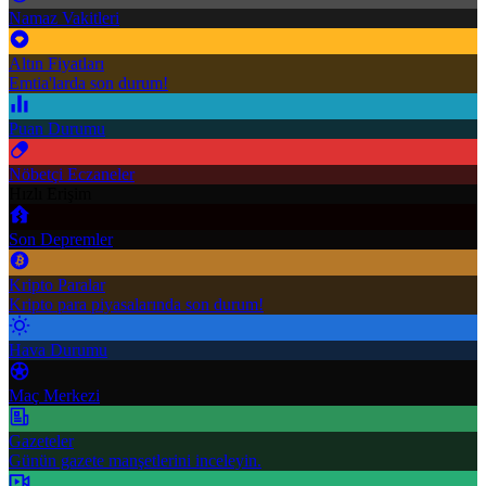
Namaz Vakitleri
Altın Fiyatları
Emtia'larda son durum!
Puan Durumu
Nöbetçi Eczaneler
Hızlı Erişim
Son Depremler
Kripto Paralar
Kripto para piyasalarında son durum!
Hava Durumu
Maç Merkezi
Gazeteler
Günün gazete manşetlerini inceleyin.