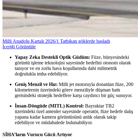
Milli Anadolu Kartalı 2026/1 Tatbikatı göklerde başladı
İçeriği Görüntüle
Yapay Zeka Destekli Optik Güdüm:
Füze, bünyesindeki
görüntü işleme teknolojisi sayesinde hedefini otonom olarak
tanıyor ve en zorlu hava koşullarında dahi milimetrik
doğrulukla imha edebiliyor.
Geniş Menzil ve Hız:
Milli jet motoruyla donatılan füze, 200
kilometrenin üzerindeki görev menziliyle düşman hattı
gerisindeki stratejik hedeflere karşı caydırıcı bir güç sunuyor.
İnsan-Döngüde (MITL) Kontrol:
Bayraktar TB2
üzerindeki özel antenler sayesinde operatör, füze hedefe dalış
yapana kadar kamera görüntüsünü anlık olarak takip
edebiliyor ve müdahalede bulunabiliyor.
SİHA’ların Vurucu Gücü Artıyor