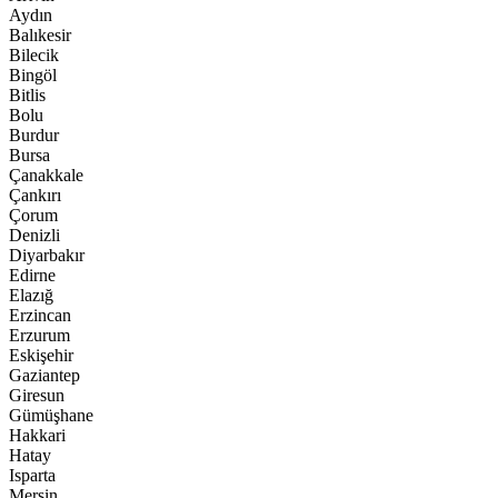
Aydın
Balıkesir
Bilecik
Bingöl
Bitlis
Bolu
Burdur
Bursa
Çanakkale
Çankırı
Çorum
Denizli
Diyarbakır
Edirne
Elazığ
Erzincan
Erzurum
Eskişehir
Gaziantep
Giresun
Gümüşhane
Hakkari
Hatay
Isparta
Mersin