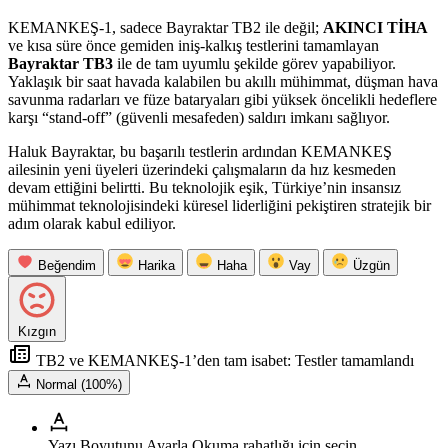
KEMANKEŞ-1, sadece Bayraktar TB2 ile değil;
AKINCI TİHA
ve kısa süre önce gemiden iniş-kalkış testlerini tamamlayan
Bayraktar TB3
ile de tam uyumlu şekilde görev yapabiliyor.
Yaklaşık bir saat havada kalabilen bu akıllı mühimmat, düşman hava
savunma radarları ve füze bataryaları gibi yüksek öncelikli hedeflere
karşı “stand-off” (güvenli mesafeden) saldırı imkanı sağlıyor.
Haluk Bayraktar, bu başarılı testlerin ardından KEMANKEŞ
ailesinin yeni üyeleri üzerindeki çalışmaların da hız kesmeden
devam ettiğini belirtti. Bu teknolojik eşik, Türkiye’nin insansız
mühimmat teknolojisindeki küresel liderliğini pekiştiren stratejik bir
adım olarak kabul ediliyor.
Beğendim
Harika
Haha
Vay
Üzgün
Kızgın
TB2 ve KEMANKEŞ-1’den tam isabet: Testler tamamlandı
Normal (100%)
Yazı Boyutunu Ayarla
Okuma rahatlığı için seçin