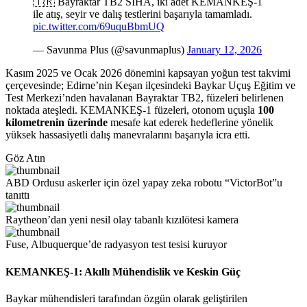
🇹🇷 Bayraktar TB2 SİHA, iki adet KEMANKEŞ-1
ile atış, seyir ve dalış testlerini başarıyla tamamladı.
pic.twitter.com/69uquBbmUQ
— Savunma Plus (@savunmaplus)
January 12, 2026
Kasım 2025 ve Ocak 2026 dönemini kapsayan yoğun test takvimi
çerçevesinde; Edirne’nin Keşan ilçesindeki Baykar Uçuş Eğitim ve
Test Merkezi’nden havalanan Bayraktar TB2, füzeleri belirlenen
noktada ateşledi. KEMANKEŞ-1 füzeleri, otonom uçuşla
100
kilometrenin üzerinde
mesafe kat ederek hedeflerine yönelik
yüksek hassasiyetli dalış manevralarını başarıyla icra etti.
Göz Atın
ABD Ordusu askerler için özel yapay zeka robotu “VictorBot”u
tanıttı
Raytheon’dan yeni nesil olay tabanlı kızılötesi kamera
Fuse, Albuquerque’de radyasyon test tesisi kuruyor
KEMANKEŞ-1: Akıllı Mühendislik ve Keskin Güç
Baykar mühendisleri tarafından özgün olarak geliştirilen