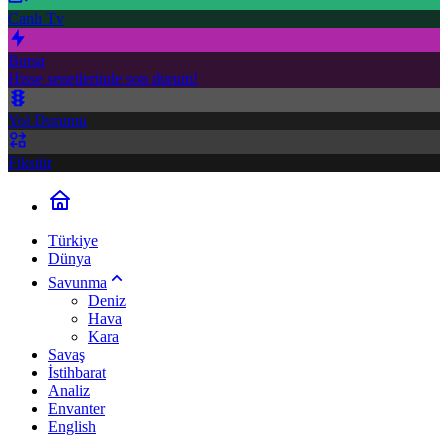
Canlı Tv
Borsa
Hisse senetlerinde son durum!
Yol Durumu
Fikstür
Türkiye
Dünya
Savunma
Deniz
Hava
Kara
Savaş
İstihbarat
Analiz
Envanter
English