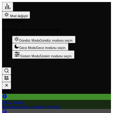
Mod değiştir
Mod Ayarları
Mod seçin, deneyimini kişiselleştirin.
Gündüz Modu
Gündüz modunu seçin.
Gece Modu
Gece modunu seçin.
Sistem Modu
Sistem modunu seçin.
Popüler
Döviz Kurları
Piyasanın kalbine yakından göz atın.