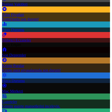
Namaz Vakitleri
Altın Fiyatları
Emtia'larda son durum!
Puan Durumu
Nöbetçi Eczaneler
Hızlı Erişim
Son Depremler
Kripto Paralar
Kripto para piyasalarında son durum!
Hava Durumu
Maç Merkezi
Gazeteler
Günün gazete manşetlerini inceleyin.