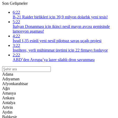
Son Gelişmeler
6:22
B-21 Raider birlikleri için 39,9 milyon dolarlık yeni tesis!
5:22
İtalyan Donanması için ikinci nesil mayın avcısı gemisinde
lamosyon aşaması!
4:22
İsrail f-35 esinli yeni nesil pilotsuz savaş uçağı projesi
3:22
İngiltere, yerli mühimmat üretimi için 22 firmayı fonluyor
2:22
ABD’den Avrupa’ya lazer silahlı dron savunması
Adana
Adıyaman
Afyonkarahisar
Ağrı
Amasya
Ankara
Antalya
Artvin
Aydın
Balıkesir