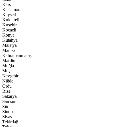
Kars
Kastamonu
Kayseri
Kırklareli
Kırşehir
Kocaeli
Konya
Kütahya
Malatya
Manisa
Kahramanmaraş
Mardin
Muğla
Muş
Nevşehir
Niğde
Ordu
Rize
Sakarya
Samsun
Siirt
Sinop
Sivas
Tekirdağ
Tokat