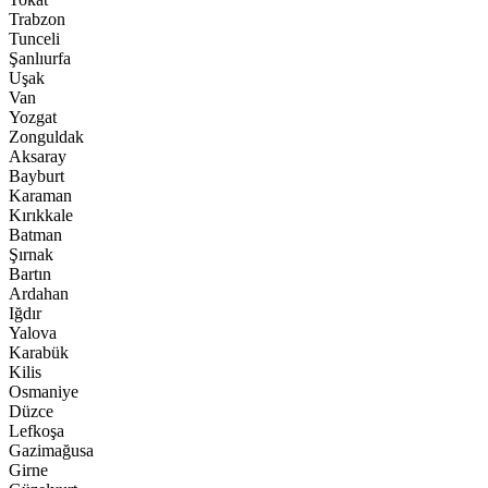
Trabzon
Tunceli
Şanlıurfa
Uşak
Van
Yozgat
Zonguldak
Aksaray
Bayburt
Karaman
Kırıkkale
Batman
Şırnak
Bartın
Ardahan
Iğdır
Yalova
Karabük
Kilis
Osmaniye
Düzce
Lefkoşa
Gazimağusa
Girne