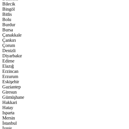
Bilecik
Bingöl
Bitlis
Bolu
Burdur
Bursa
Çanakkale
Çankırı
Çorum
Denizli
Diyarbakır
Edirne
Elazığ
Erzincan
Erzurum
Eskişehir
Gaziantep
Giresun
Gümüşhane
Hakkari
Hatay
Isparta
Mersin
İstanbul
İzmir