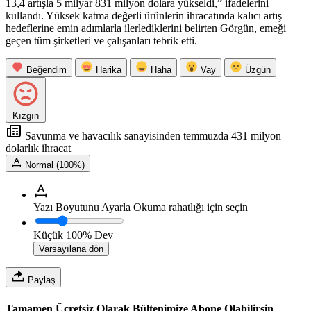
13,4 artışla 5 milyar 831 milyon dolara yükseldi,” ifadelerini
kullandı. Yüksek katma değerli ürünlerin ihracatında kalıcı artış
hedeflerine emin adımlarla ilerlediklerini belirten Görgün, emeği
geçen tüm şirketleri ve çalışanları tebrik etti.
Beğendim
Harika
Haha
Vay
Üzgün
Kızgın
Savunma ve havacılık sanayisinden temmuzda 431 milyon
dolarlık ihracat
Normal (100%)
Yazı Boyutunu Ayarla
Okuma rahatlığı için seçin
Küçük
100%
Dev
Varsayılana dön
Paylaş
Tamamen Ücretsiz Olarak Bültenimize Abone Olabilirsin