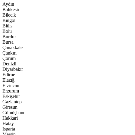
Aydın
Balıkesir
Bilecik
Bingöl
Bitlis
Bolu
Burdur
Bursa
Çanakkale
Çankırı
Çorum
Denizli
Diyarbakır
Edirne
Elazığ
Erzincan
Erzurum
Eskişehir
Gaziantep
Giresun
Gümüşhane
Hakkari
Hatay
Isparta
Mersin