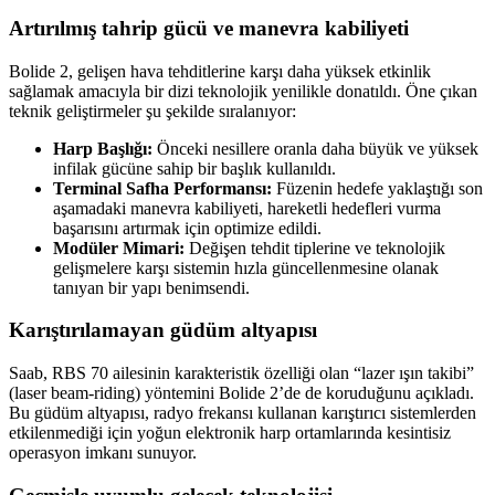
Artırılmış tahrip gücü ve manevra kabiliyeti
Bolide 2, gelişen hava tehditlerine karşı daha yüksek etkinlik
sağlamak amacıyla bir dizi teknolojik yenilikle donatıldı. Öne çıkan
teknik geliştirmeler şu şekilde sıralanıyor:
Harp Başlığı:
Önceki nesillere oranla daha büyük ve yüksek
infilak gücüne sahip bir başlık kullanıldı.
Terminal Safha Performansı:
Füzenin hedefe yaklaştığı son
aşamadaki manevra kabiliyeti, hareketli hedefleri vurma
başarısını artırmak için optimize edildi.
Modüler Mimari:
Değişen tehdit tiplerine ve teknolojik
gelişmelere karşı sistemin hızla güncellenmesine olanak
tanıyan bir yapı benimsendi.
Karıştırılamayan güdüm altyapısı
Saab, RBS 70 ailesinin karakteristik özelliği olan “lazer ışın takibi”
(laser beam-riding) yöntemini Bolide 2’de de koruduğunu açıkladı.
Bu güdüm altyapısı, radyo frekansı kullanan karıştırıcı sistemlerden
etkilenmediği için yoğun elektronik harp ortamlarında kesintisiz
operasyon imkanı sunuyor.