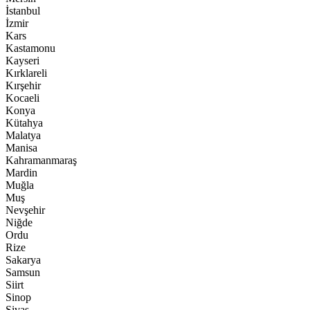
İstanbul
İzmir
Kars
Kastamonu
Kayseri
Kırklareli
Kırşehir
Kocaeli
Konya
Kütahya
Malatya
Manisa
Kahramanmaraş
Mardin
Muğla
Muş
Nevşehir
Niğde
Ordu
Rize
Sakarya
Samsun
Siirt
Sinop
Sivas