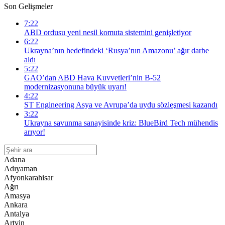
Son Gelişmeler
7:22
ABD ordusu yeni nesil komuta sistemini genişletiyor
6:22
Ukrayna’nın hedefindeki ‘Rusya’nın Amazonu’ ağır darbe
aldı
5:22
GAO’dan ABD Hava Kuvvetleri’nin B-52
modernizasyonuna büyük uyarı!
4:22
ST Engineering Asya ve Avrupa’da uydu sözleşmesi kazandı
3:22
Ukrayna savunma sanayisinde kriz: BlueBird Tech mühendis
arıyor!
Adana
Adıyaman
Afyonkarahisar
Ağrı
Amasya
Ankara
Antalya
Artvin