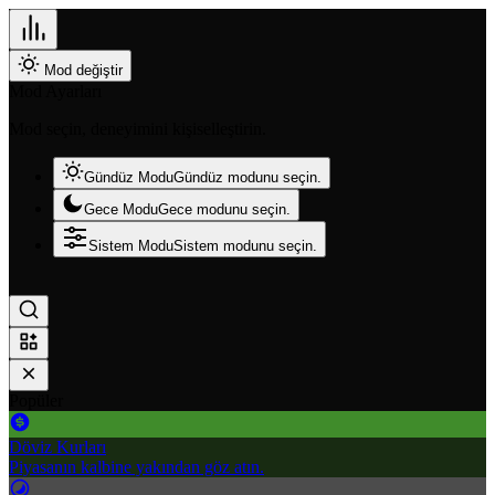
Mod değiştir
Mod Ayarları
Mod seçin, deneyimini kişiselleştirin.
Gündüz Modu
Gündüz modunu seçin.
Gece Modu
Gece modunu seçin.
Sistem Modu
Sistem modunu seçin.
Popüler
Döviz Kurları
Piyasanın kalbine yakından göz atın.