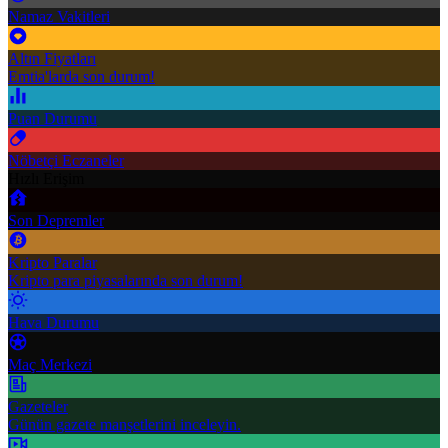
Namaz Vakitleri
Altın Fiyatları
Emtia'larda son durum!
Puan Durumu
Nöbetçi Eczaneler
Hızlı Erişim
Son Depremler
Kripto Paralar
Kripto para piyasalarında son durum!
Hava Durumu
Maç Merkezi
Gazeteler
Günün gazete manşetlerini inceleyin.