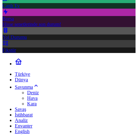
Canlı Tv
Borsa
Hisse senetlerinde son durum!
Yol Durumu
Fikstür
Türkiye
Dünya
Savunma
Deniz
Hava
Kara
Savaş
İstihbarat
Analiz
Envanter
English