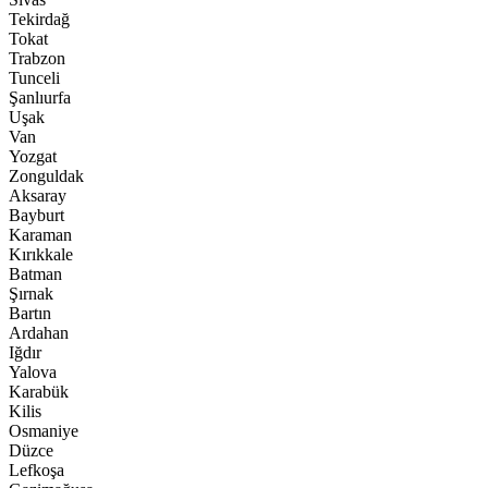
Tekirdağ
Tokat
Trabzon
Tunceli
Şanlıurfa
Uşak
Van
Yozgat
Zonguldak
Aksaray
Bayburt
Karaman
Kırıkkale
Batman
Şırnak
Bartın
Ardahan
Iğdır
Yalova
Karabük
Kilis
Osmaniye
Düzce
Lefkoşa