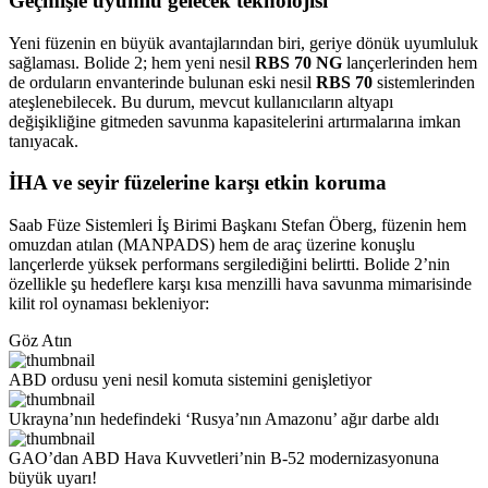
Geçmişle uyumlu gelecek teknolojisi
Yeni füzenin en büyük avantajlarından biri, geriye dönük uyumluluk
sağlaması. Bolide 2; hem yeni nesil
RBS 70 NG
lançerlerinden hem
de orduların envanterinde bulunan eski nesil
RBS 70
sistemlerinden
ateşlenebilecek. Bu durum, mevcut kullanıcıların altyapı
değişikliğine gitmeden savunma kapasitelerini artırmalarına imkan
tanıyacak.
İHA ve seyir füzelerine karşı etkin koruma
Saab Füze Sistemleri İş Birimi Başkanı Stefan Öberg, füzenin hem
omuzdan atılan (MANPADS) hem de araç üzerine konuşlu
lançerlerde yüksek performans sergilediğini belirtti. Bolide 2’nin
özellikle şu hedeflere karşı kısa menzilli hava savunma mimarisinde
kilit rol oynaması bekleniyor:
Göz Atın
ABD ordusu yeni nesil komuta sistemini genişletiyor
Ukrayna’nın hedefindeki ‘Rusya’nın Amazonu’ ağır darbe aldı
GAO’dan ABD Hava Kuvvetleri’nin B-52 modernizasyonuna
büyük uyarı!