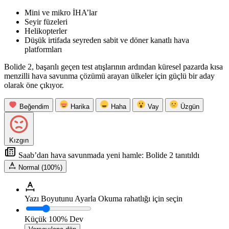
Mini ve mikro İHA’lar
Seyir füzeleri
Helikopterler
Düşük irtifada seyreden sabit ve döner kanatlı hava
platformları
Bolide 2, başarılı geçen test atışlarının ardından küresel pazarda kısa
menzilli hava savunma çözümü arayan ülkeler için güçlü bir aday
olarak öne çıkıyor.
Beğendim
Harika
Haha
Vay
Üzgün
Kızgın
Saab’dan hava savunmada yeni hamle: Bolide 2 tanıtıldı
Normal (100%)
Yazı Boyutunu Ayarla
Okuma rahatlığı için seçin
Küçük
100%
Dev