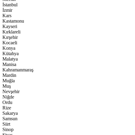
İstanbul
İzmir
Kars
Kastamonu
Kayseri
Kırklareli
Kırşehir
Kocaeli
Konya
Kütahya
Malatya
Manisa
Kahramanmaraş
Mardin
Muğla
Muş
Nevşehir
Niğde
Ordu
Rize
Sakarya
Samsun
Siirt
Sinop
Sivas