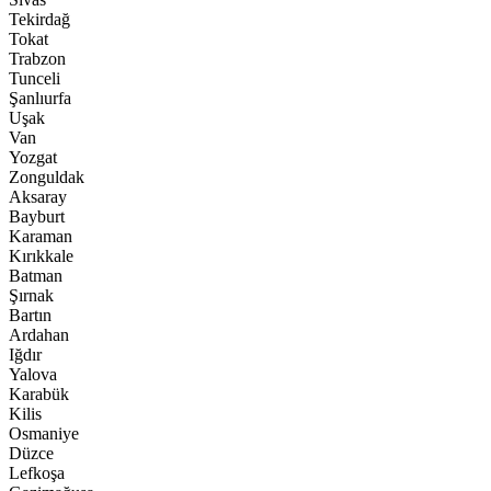
Tekirdağ
Tokat
Trabzon
Tunceli
Şanlıurfa
Uşak
Van
Yozgat
Zonguldak
Aksaray
Bayburt
Karaman
Kırıkkale
Batman
Şırnak
Bartın
Ardahan
Iğdır
Yalova
Karabük
Kilis
Osmaniye
Düzce
Lefkoşa