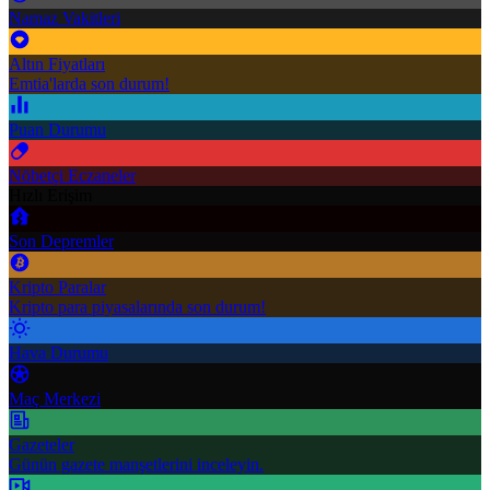
Namaz Vakitleri
Altın Fiyatları
Emtia'larda son durum!
Puan Durumu
Nöbetçi Eczaneler
Hızlı Erişim
Son Depremler
Kripto Paralar
Kripto para piyasalarında son durum!
Hava Durumu
Maç Merkezi
Gazeteler
Günün gazete manşetlerini inceleyin.