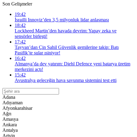
Son Gelişmeler
19:42
İsrailli Innoviz’den 3,5 milyonluk lidar anlaşması
18:42
Lockheed Martin’den havada devrim: Yapay zeka ve
sensörler birleşti!
17:42
Tayvan’dan Çin Sahil Güvenlik gemilerine takip: Batı
Pasifik’te sular ısiniyor!
16:42
Almanya’da dev yatırım: Diehl Defence yeni batarya üretim
merkezini açtı!
15:42
Avustralya geleceğin hava savunma sistemini test etti
Adana
Adıyaman
Afyonkarahisar
Ağrı
Amasya
Ankara
Antalya
Artvin