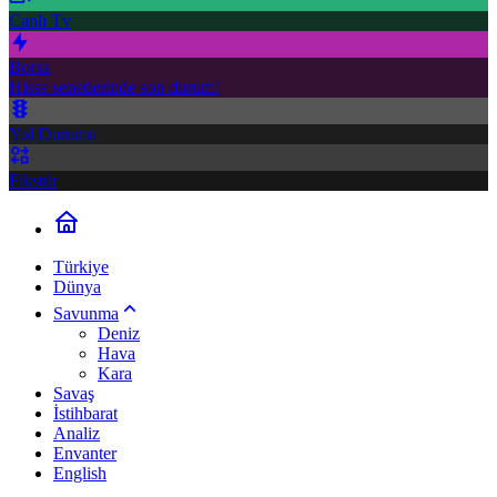
Canlı Tv
Borsa
Hisse senetlerinde son durum!
Yol Durumu
Fikstür
Türkiye
Dünya
Savunma
Deniz
Hava
Kara
Savaş
İstihbarat
Analiz
Envanter
English