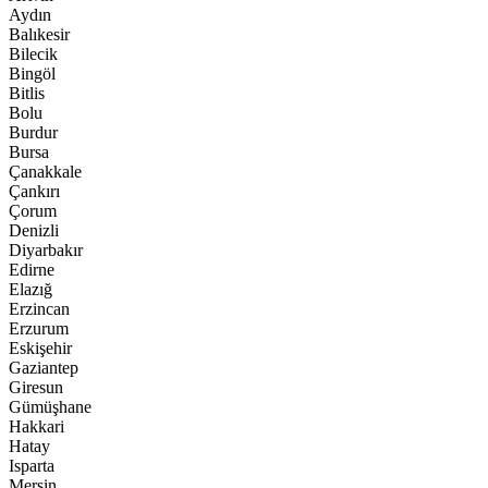
Aydın
Balıkesir
Bilecik
Bingöl
Bitlis
Bolu
Burdur
Bursa
Çanakkale
Çankırı
Çorum
Denizli
Diyarbakır
Edirne
Elazığ
Erzincan
Erzurum
Eskişehir
Gaziantep
Giresun
Gümüşhane
Hakkari
Hatay
Isparta
Mersin