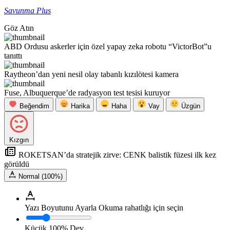
Savunma Plus
Göz Atın
ABD Ordusu askerler için özel yapay zeka robotu “VictorBot”u
tanıttı
Raytheon’dan yeni nesil olay tabanlı kızılötesi kamera
Fuse, Albuquerque’de radyasyon test tesisi kuruyor
Beğendim
Harika
Haha
Vay
Üzgün
Kızgın
ROKETSAN’da stratejik zirve: CENK balistik füzesi ilk kez
görüldü
Normal (100%)
Yazı Boyutunu Ayarla
Okuma rahatlığı için seçin
Küçük
100%
Dev