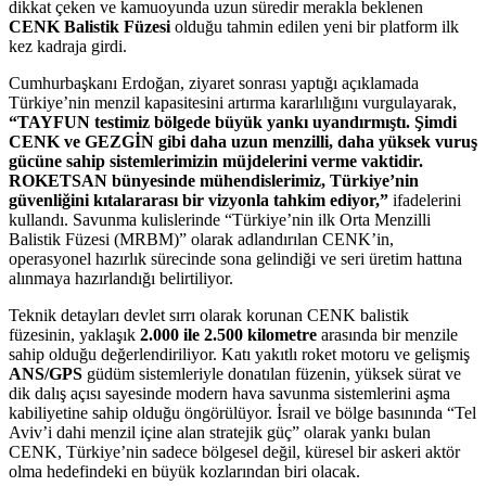
dikkat çeken ve kamuoyunda uzun süredir merakla beklenen
CENK Balistik Füzesi
olduğu tahmin edilen yeni bir platform ilk
kez kadraja girdi.
Cumhurbaşkanı Erdoğan, ziyaret sonrası yaptığı açıklamada
Türkiye’nin menzil kapasitesini artırma kararlılığını vurgulayarak,
“TAYFUN testimiz bölgede büyük yankı uyandırmıştı. Şimdi
CENK ve GEZGİN gibi daha uzun menzilli, daha yüksek vuruş
gücüne sahip sistemlerimizin müjdelerini verme vaktidir.
ROKETSAN bünyesinde mühendislerimiz, Türkiye’nin
güvenliğini kıtalararası bir vizyonla tahkim ediyor,”
ifadelerini
kullandı. Savunma kulislerinde “Türkiye’nin ilk Orta Menzilli
Balistik Füzesi (MRBM)” olarak adlandırılan CENK’in,
operasyonel hazırlık sürecinde sona gelindiği ve seri üretim hattına
alınmaya hazırlandığı belirtiliyor.
Teknik detayları devlet sırrı olarak korunan CENK balistik
füzesinin, yaklaşık
2.000 ile 2.500 kilometre
arasında bir menzile
sahip olduğu değerlendiriliyor. Katı yakıtlı roket motoru ve gelişmiş
ANS/GPS
güdüm sistemleriyle donatılan füzenin, yüksek sürat ve
dik dalış açısı sayesinde modern hava savunma sistemlerini aşma
kabiliyetine sahip olduğu öngörülüyor. İsrail ve bölge basınında “Tel
Aviv’i dahi menzil içine alan stratejik güç” olarak yankı bulan
CENK, Türkiye’nin sadece bölgesel değil, küresel bir askeri aktör
olma hedefindeki en büyük kozlarından biri olacak.