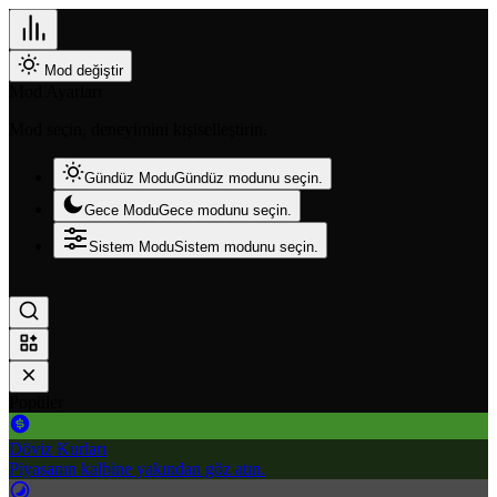
Mod değiştir
Mod Ayarları
Mod seçin, deneyimini kişiselleştirin.
Gündüz Modu
Gündüz modunu seçin.
Gece Modu
Gece modunu seçin.
Sistem Modu
Sistem modunu seçin.
Popüler
Döviz Kurları
Piyasanın kalbine yakından göz atın.