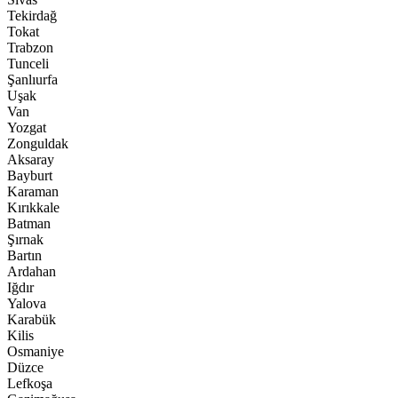
Tekirdağ
Tokat
Trabzon
Tunceli
Şanlıurfa
Uşak
Van
Yozgat
Zonguldak
Aksaray
Bayburt
Karaman
Kırıkkale
Batman
Şırnak
Bartın
Ardahan
Iğdır
Yalova
Karabük
Kilis
Osmaniye
Düzce
Lefkoşa