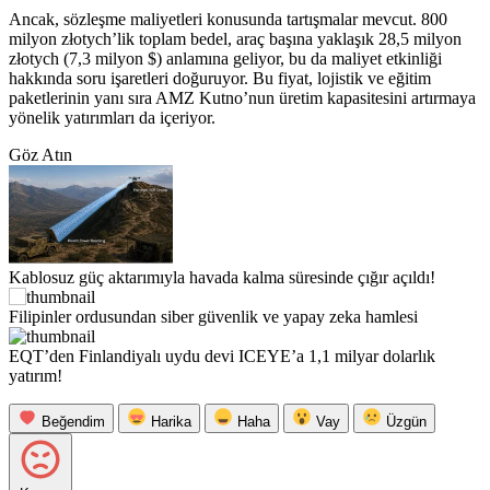
Ancak, sözleşme maliyetleri konusunda tartışmalar mevcut. 800
milyon złotych’lik toplam bedel, araç başına yaklaşık 28,5 milyon
złotych (7,3 milyon $) anlamına geliyor, bu da maliyet etkinliği
hakkında soru işaretleri doğuruyor. Bu fiyat, lojistik ve eğitim
paketlerinin yanı sıra AMZ Kutno’nun üretim kapasitesini artırmaya
yönelik yatırımları da içeriyor.
Göz Atın
Kablosuz güç aktarımıyla havada kalma süresinde çığır açıldı!
Filipinler ordusundan siber güvenlik ve yapay zeka hamlesi
EQT’den Finlandiyalı uydu devi ICEYE’a 1,1 milyar dolarlık
yatırım!
Beğendim
Harika
Haha
Vay
Üzgün