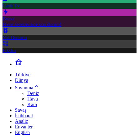
Canlı Tv
Borsa
Hisse senetlerinde son durum!
Yol Durumu
Fikstür
Türkiye
Dünya
Savunma
Deniz
Hava
Kara
Savaş
İstihbarat
Analiz
Envanter
English