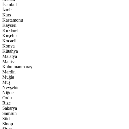
İstanbul
İzmir
Kars
Kastamonu
Kayseri
Kırklareli
Kırşehir
Kocaeli
Konya
Kütahya
Malatya
Manisa
Kahramanmaraş
Mardin
Muğla
Muş
Nevşehir
Niğde
Ordu
Rize
Sakarya
Samsun
Siirt
Sinop
Sivas