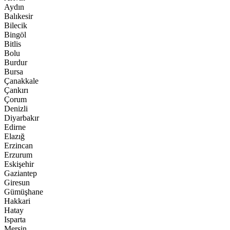
Aydın
Balıkesir
Bilecik
Bingöl
Bitlis
Bolu
Burdur
Bursa
Çanakkale
Çankırı
Çorum
Denizli
Diyarbakır
Edirne
Elazığ
Erzincan
Erzurum
Eskişehir
Gaziantep
Giresun
Gümüşhane
Hakkari
Hatay
Isparta
Mersin