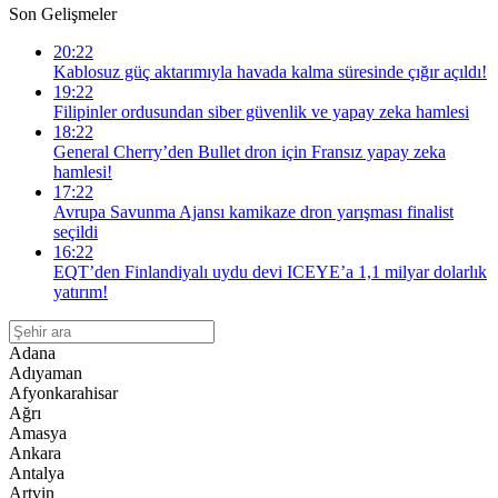
Son Gelişmeler
20:22
Kablosuz güç aktarımıyla havada kalma süresinde çığır açıldı!
19:22
Filipinler ordusundan siber güvenlik ve yapay zeka hamlesi
18:22
General Cherry’den Bullet dron için Fransız yapay zeka
hamlesi!
17:22
Avrupa Savunma Ajansı kamikaze dron yarışması finalist
seçildi
16:22
EQT’den Finlandiyalı uydu devi ICEYE’a 1,1 milyar dolarlık
yatırım!
Adana
Adıyaman
Afyonkarahisar
Ağrı
Amasya
Ankara
Antalya
Artvin