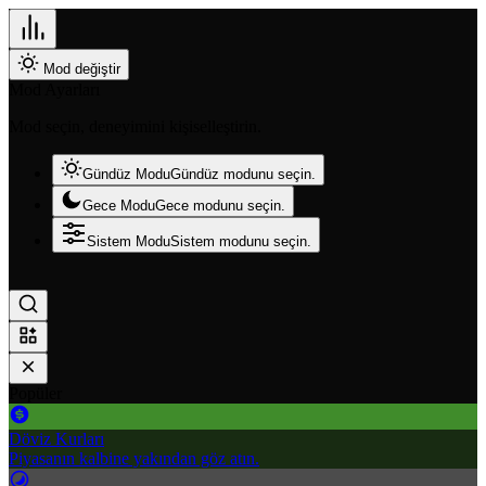
Mod değiştir
Mod Ayarları
Mod seçin, deneyimini kişiselleştirin.
Gündüz Modu
Gündüz modunu seçin.
Gece Modu
Gece modunu seçin.
Sistem Modu
Sistem modunu seçin.
Popüler
Döviz Kurları
Piyasanın kalbine yakından göz atın.