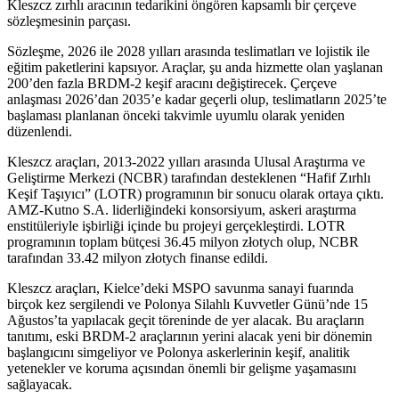
Kleszcz zırhlı aracının tedarikini öngören kapsamlı bir çerçeve
sözleşmesinin parçası.
Sözleşme, 2026 ile 2028 yılları arasında teslimatları ve lojistik ile
eğitim paketlerini kapsıyor. Araçlar, şu anda hizmette olan yaşlanan
200’den fazla BRDM-2 keşif aracını değiştirecek. Çerçeve
anlaşması 2026’dan 2035’e kadar geçerli olup, teslimatların 2025’te
başlaması planlanan önceki takvimle uyumlu olarak yeniden
düzenlendi.
Kleszcz araçları, 2013-2022 yılları arasında Ulusal Araştırma ve
Geliştirme Merkezi (NCBR) tarafından desteklenen “Hafif Zırhlı
Keşif Taşıyıcı” (LOTR) programının bir sonucu olarak ortaya çıktı.
AMZ-Kutno S.A. liderliğindeki konsorsiyum, askeri araştırma
enstitüleriyle işbirliği içinde bu projeyi gerçekleştirdi. LOTR
programının toplam bütçesi 36.45 milyon złotych olup, NCBR
tarafından 33.42 milyon złotych finanse edildi.
Kleszcz araçları, Kielce’deki MSPO savunma sanayi fuarında
birçok kez sergilendi ve Polonya Silahlı Kuvvetler Günü’nde 15
Ağustos’ta yapılacak geçit töreninde de yer alacak. Bu araçların
tanıtımı, eski BRDM-2 araçlarının yerini alacak yeni bir dönemin
başlangıcını simgeliyor ve Polonya askerlerinin keşif, analitik
yetenekler ve koruma açısından önemli bir gelişme yaşamasını
sağlayacak.