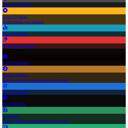
Namaz Vakitleri
Altın Fiyatları
Emtia'larda son durum!
Puan Durumu
Nöbetçi Eczaneler
Hızlı Erişim
Son Depremler
Kripto Paralar
Kripto para piyasalarında son durum!
Hava Durumu
Maç Merkezi
Gazeteler
Günün gazete manşetlerini inceleyin.