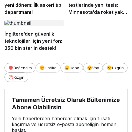
yeni dönem: İlk askeri tıp
testlerinde yeni tesis:
departmanı!
Minnesota’da roket yakıtı
merkezi açıldı!
İngiltere’den güvenlik
teknolojileri için yeni fon:
350 bin sterlin destek!
Beğendim
Harika
Haha
Vay
Üzgün
Kızgın
Tamamen Ücretsiz Olarak Bültenimize
Abone Olabilirsin
Yeni haberlerden haberdar olmak için fırsatı
kaçırma ve ücretsiz e-posta aboneliğini hemen
başlat.