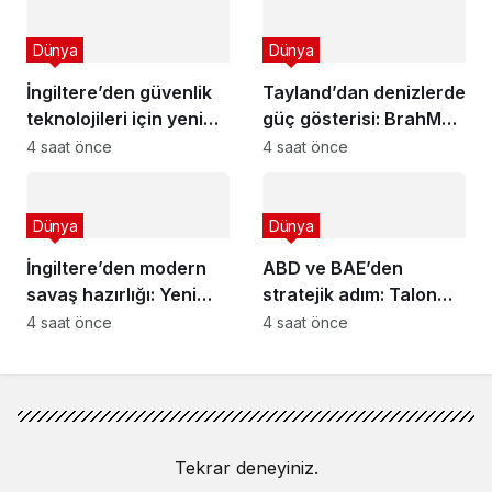
Dünya
Dünya
İngiltere’den güvenlik
Tayland’dan denizlerde
teknolojileri için yeni
güç gösterisi: BrahMos
fon: 350 bin sterlin
füzeleri radarında!
4 saat önce
4 saat önce
destek!
Dünya
Dünya
İngiltere’den modern
ABD ve BAE’den
savaş hazırlığı: Yeni
stratejik adım: Talon
siper ağları kuruldu!
Synapse kuruluyor!
4 saat önce
4 saat önce
Tekrar deneyiniz.