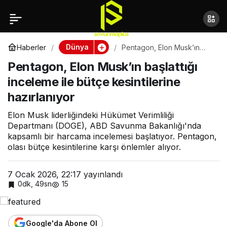
Pentagon, Elon Musk’ın
başlattığı inceleme ile
Dünya
Haberler
Pentagon, Elon Musk’ın
başlattığı inceleme ile bütçe
Pentagon, Elon Musk’ın başlattığı
kesintilerine hazırlanıyor
bütçe kesintilerine
inceleme ile bütçe kesintilerine
hazırlanıyor
hazırlanıyor
Elon Musk liderliğindeki Hükümet Verimliliği
Departmanı (DOGE), ABD Savunma Bakanlığı'nda
kapsamlı bir harcama incelemesi başlatıyor. Pentagon,
olası bütçe kesintilerine karşı önlemler alıyor.
7 Ocak 2026, 22:17
yayınlandı
0dk, 49sn
15
Google'da Abone Ol