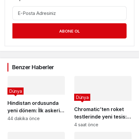
ABONE OL
Benzer Haberler
Dünya
Dünya
Hindistan ordusunda
Chromatic’ten roket
yeni dönem: İlk askeri
testlerinde yeni tesis:
tıp departmanı!
44 dakika önce
Minnesota’da roket
4 saat önce
yakıtı merkezi açıldı!