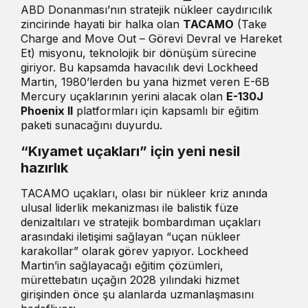
ABD Donanması’nın stratejik nükleer caydırıcılık
zincirinde hayati bir halka olan
TACAMO
(Take
Charge and Move Out – Görevi Devral ve Hareket
Et) misyonu, teknolojik bir dönüşüm sürecine
giriyor. Bu kapsamda havacılık devi Lockheed
Martin, 1980’lerden bu yana hizmet veren E-6B
Mercury uçaklarının yerini alacak olan
E-130J
Phoenix II
platformları için kapsamlı bir eğitim
paketi sunacağını duyurdu.
“Kıyamet uçakları” için yeni nesil
hazırlık
TACAMO uçakları, olası bir nükleer kriz anında
ulusal liderlik mekanizması ile balistik füze
denizaltıları ve stratejik bombardıman uçakları
arasındaki iletişimi sağlayan “uçan nükleer
karakollar” olarak görev yapıyor. Lockheed
Martin’in sağlayacağı eğitim çözümleri,
mürettebatın uçağın 2028 yılındaki hizmet
girişinden önce şu alanlarda uzmanlaşmasını