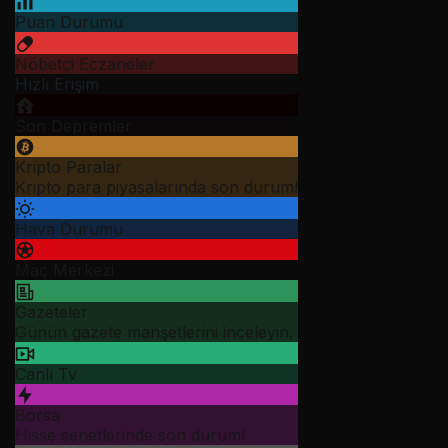
Puan Durumu
Nöbetçi Eczaneler
Hızlı Erişim
Son Depremler
Kripto Paralar
Kripto para piyasalarında son durum!
Hava Durumu
Maç Merkezi
Gazeteler
Günün gazete manşetlerini inceleyin.
Canlı Tv
Borsa
Hisse senetlerinde son durum!