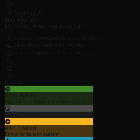
Mod değiştir
Mod Ayarları
Mod seçin, deneyimini kişiselleştirin.
Gündüz Modu
Gündüz modunu seçin.
Gece Modu
Gece modunu seçin.
Sistem Modu
Sistem modunu seçin.
Popüler
Döviz Kurları
Piyasanın kalbine yakından göz atın.
Namaz Vakitleri
Altın Fiyatları
Emtia'larda son durum!