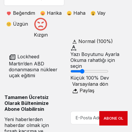
Beğendim
Harika
Haha
Vay
Üzgün
Kızgın
Normal (100%)
Yazı Boyutunu Ayarla
Lockheed
Okuma rahatlığı için
Martin’den ABD
seçin
donanmasına nükleer
uçak eğitimi
Küçük
100%
Dev
Varsayılana dön
Paylaş
Tamamen Ücretsiz
Olarak Bültenimize
Abone Olabilirsin
ABONE OL
Yeni haberlerden
haberdar olmak için
fırsatı kaçırma ve