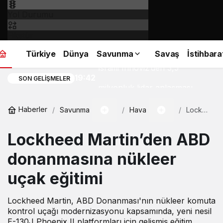
Yol Durumu
Fikstür
Türkiye
Dünya
Savunma
Savaş
İstihbara
İsrailli Innoviz’den 3,5
19:42
SON GELIŞMELER
milyonluk lidar anlaşması
Haberler
Savunma
Hava
Lockheed
Martin’den
ABD
Lockheed Martin’den ABD
donanması
nükleer
uçak
donanmasına nükleer
eğitimi
uçak eğitimi
Lockheed Martin, ABD Donanması'nın nükleer komuta
kontrol uçağı modernizasyonu kapsamında, yeni nesil
E-130J Phoenix II platformları için gelişmiş eğitim