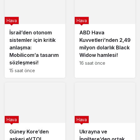
Hava
Hava
İsrail’den otonom
ABD Hava
sistemler için kritik
Kuvvetleri’nden 2,49
anlaşma:
milyon dolarlık Black
Mobilicom’a tasarım
Widow hamlesi!
sözleşmesi!
16 saat önce
15 saat önce
Hava
Hava
Güney Kore’den
Ukrayna ve
askeri eVTOL
İngiltere’den ortak