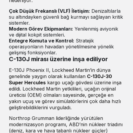
hedefliyor:
Çok Düşük Frekanslı (VLF) İletişim:
Denizaltılarla
su altındayken güvenli bağ kurmayı sağlayan kritik
sistemler.
Modern Görev Ekipmanları:
Yenilenmiş aviyonik
ve dijital kokpit sistemleri.
Entegre Komuta ve Kontrol:
Stratejik
operasyonların havadan yönetilmesine yönelik
gelişmiş fonksiyonlar.
C-130J mirası üzerine inşa ediliyor
E-130J Phoenix II, Lockheed Martin’in dünya
genelinde yaygın olarak kullanılan
C-130J-30
Super Hercules
kargo uçağı gövdesi üzerine inşa
edildi. Lockheed Martin yetkilileri, uçağın orijinal
üreticisi (OEM) olmaları sayesinde, gerçeğe en
yakın uçuş ve görev simülatörlerini çok daha hızlı
geliştirebildiklerini vurguladı.
Northrop Grumman liderliğinde yürütülen
modernizasyon programı, ABD’nin nükleer triadını
(deniz, kara ve hava tabanlı nükleer güçler)