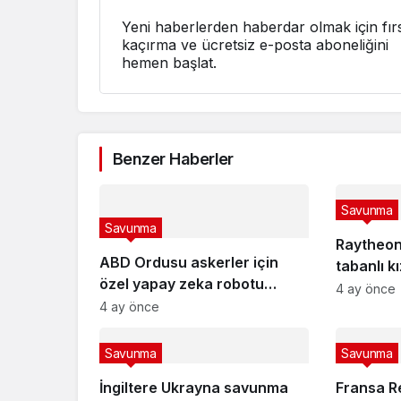
Yeni haberlerden haberdar olmak için fırs
kaçırma ve ücretsiz e-posta aboneliğini
hemen başlat.
Benzer Haberler
Savunma
Savunma
Raytheon’
ABD Ordusu askerler için
tabanlı k
özel yapay zeka robotu
4 ay önce
“VictorBot”u tanıttı
4 ay önce
Savunma
Savunma
İngiltere Ukrayna savunma
Fransa Re