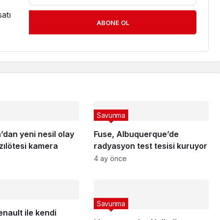
atı
ABONE OL
Savunma
dan yeni nesil olay
Fuse, Albuquerque’de
ızılötesi kamera
radyasyon test tesisi kuruyor
4 ay önce
Savunma
nault ile kendi