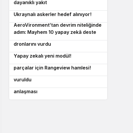
dayanıklı yakıt
Rus istihbaratından yapay flört tuzağı:
5
Ukraynalı askerler hedef alınıyor!
AeroVironment’tan devrim niteliğinde
6
adım: Mayhem 10 yapay zekâ destekli
Kuveyt askeri tesisleri hedef alan İran
7
sürü yeteneği kazanıyor!
dronlarını vurdu
Küçük dronlar için devrimsel adım:
8
Yapay zekalı yeni modül!
ABD Donanması’ndan döküm
9
parçalar için Rangeview hamlesi!
İran’dan Hürmüz’de hamle: İki tanker
10
vuruldu
İsrailli Innoviz’den 3,5 milyonluk lidar
anlaşması