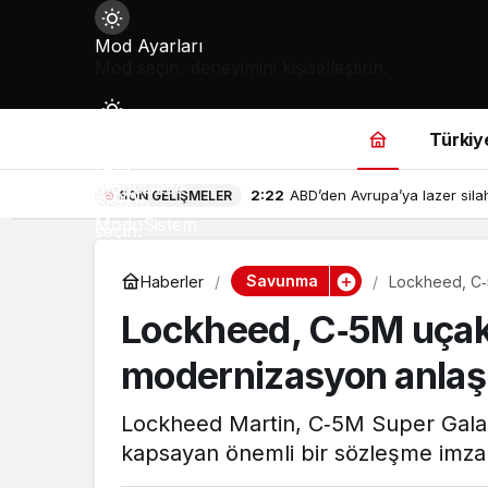
Mod
Mod Ayarları
değiştir
Mod seçin, deneyimini kişiselleştirin.
Gündüz
Türkiy
Modu
Gündüz
Gece
modunu
Modu
Gece
seçin.
2:22
ABD’den Avrupa’ya lazer sila
SON GELIŞMELER
Sistem
modunu
Modu
Sistem
seçin.
modunu
seçin.
Savunma
Haberler
Lockheed, C‑5
Lockheed, C‑5M uçakla
modernizasyon anlaş
Lockheed Martin, C‑5M Super Galaxy 
kapsayan önemli bir sözleşme imzal