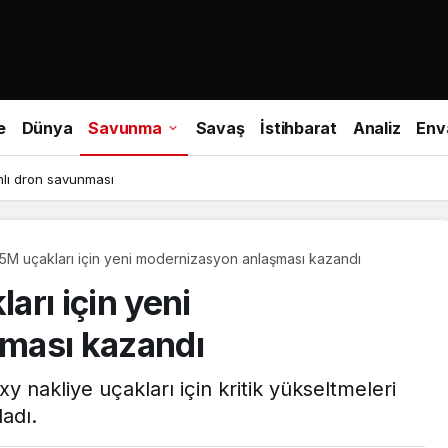
e
Dünya
Savunma
Savaş
İstihbarat
Analiz
Env
hlı dron savunması
M uçakları için yeni modernizasyon anlaşması kazandı
rı için yeni
ması kazandı
nakliye uçakları için kritik yükseltmeleri
adı.