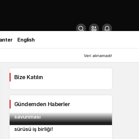
anter
English
Veri alınamadı!
Bize Katılın
Gündemden Haberler
ABD’den Avrupa’ya lazer silahlı dron
2
savunması
ABD platformları için otonom dron
3
sürüsü iş birliği!
Hindistan ordusundan aşırı soğuklara
4