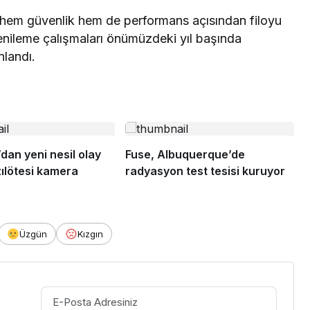
n hem güvenlik hem de performans açısından filoyu
 Yenileme çalışmaları önümüzdeki yıl başında
nlandı.
dan yeni nesil olay
Fuse, Albuquerque’de
zılötesi kamera
radyasyon test tesisi kuruyor
Üzgün
Kızgın