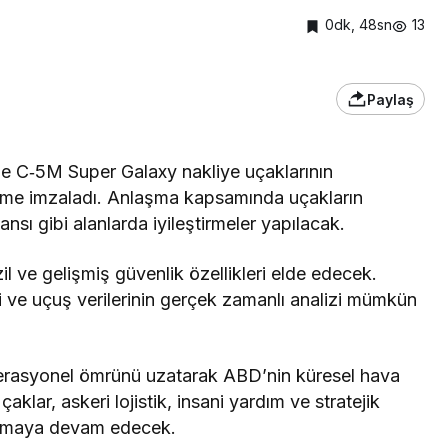
0dk, 48sn
13
Paylaş
e C‑5M Super Galaxy nakliye uçaklarının
şme imzaladı. Anlaşma kapsamında uçakların
ansı gibi alanlarda iyileştirmeler yapılacak.
 ve gelişmiş güvenlik özellikleri elde edecek.
esi ve uçuş verilerinin gerçek zamanlı analizi mümkün
erasyonel ömrünü uzatarak ABD’nin küresel hava
aklar, askeri lojistik, insani yardım ve stratejik
nılmaya devam edecek.