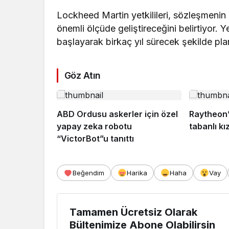
Lockheed Martin yetkilileri, sözleşmeni
önemli ölçüde geliştireceğini belirtiyor.
başlayarak birkaç yıl sürecek şekilde pla
Göz Atın
ABD Ordusu askerler için özel
Raytheon’
yapay zeka robotu
tabanlı kı
“VictorBot”u tanıttı
Beğendim
Harika
Haha
Vay
Tamamen Ücretsiz Olarak
Bültenimize Abone Olabilirsin