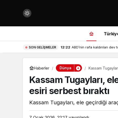
Mod
değiştir
Türkiy
11:22
Göklerin en tartışmalı devi: V
SON GELIŞMELER
çin.
Dünya
Haberler
Kassam Tugayları, 
Kassam Tugayları, ele g
n.
esiri serbest bıraktı
in.
Kassam Tugayları, ele geçirdiği araçla 
7 Ocak 2026, 22:17
yayınlandı