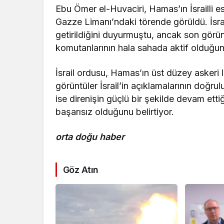
Ebu Ömer el-Huvaciri, Hamas’ın İsrailli es
Gazze Limanı’ndaki törende görüldü. İsra
getirildiğini duyurmuştu, ancak son görü
komutanlarının hala sahada aktif olduğuna
İsrail ordusu, Hamas’ın üst düzey askeri li
görüntüler İsrail’in açıklamalarının doğrul
ise direnişin güçlü bir şekilde devam ettiği
başarısız olduğunu belirtiyor.
orta doğu haber
Göz Atın