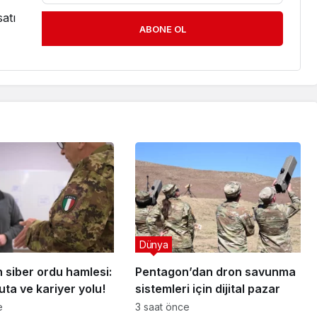
atı
ABONE OL
Dünya
n siber ordu hamlesi:
Pentagon’dan dron savunma
ta ve kariyer yolu!
sistemleri için dijital pazar
e
3 saat önce