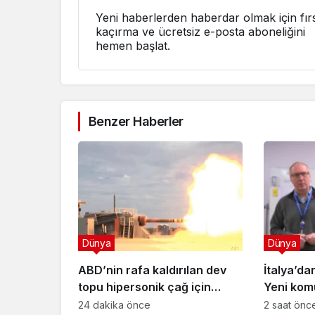
Yeni haberlerden haberdar olmak için fırs
kaçırma ve ücretsiz e-posta aboneliğini
hemen başlat.
Benzer Haberler
Dünya
Dünya
ABD’nin rafa kaldırılan dev
İtalya’da
topu hipersonik çağ için
Yeni komu
döndü!
24 dakika önce
2 saat önc