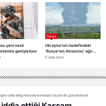
Dünya
su yeni nesil
Ukrayna’nın hedefindeki
stemini genişletiyor
‘Rusya’nın Amazonu’ ağır
darbe aldı
e
6 saat önce
ldığını iddia ettiği Kassam komutanı Gazze’de görüntülendi
ı iddia ettiği Kassam