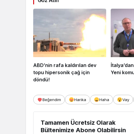
Göz Atın
ABD’nin rafa kaldırılan dev
İtalya’dan
topu hipersonik çağ için
Yeni komu
döndü!
Beğendim
Harika
Haha
Vay
Tamamen Ücretsiz Olarak
Bültenimize Abone Olabilirsin