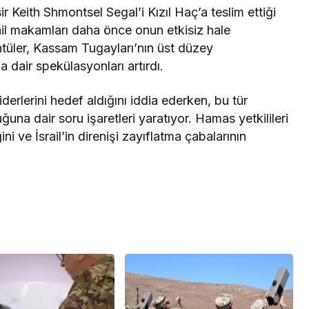
ir Keith Shmontsel Segal’i Kızıl Haç’a teslim ettiği
il makamları daha önce onun etkisiz hale
ntüler, Kassam Tugayları’nın üst düzey
 dair spekülasyonları artırdı.
derlerini hedef aldığını iddia ederken, bu tür
uğuna dair soru işaretleri yaratıyor. Hamas yetkilileri
ni ve İsrail’in direnişi zayıflatma çabalarının