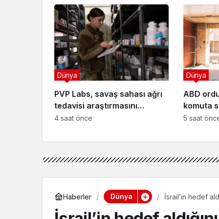
Dünya
Dünya
PVP Labs, savaş sahası ağrı
ABD ordu
tedavisi araştırmasını
komuta si
duyurdu
4 saat önce
5 saat önc
Dünya
Haberler
İsrail’in hedef a
İsrail’in hedef aldığın