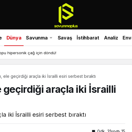
e
Dünya
Savunma
Savaş
İstihbarat
Analiz
Env
-22 Osprey’in sırları!
ele geçirdiği araçla iki İsrailli esiri serbest bıraktı
eçirdiği araçla iki İsrailli
iki İsrailli esiri serbest bıraktı
0dk, 31sn
15