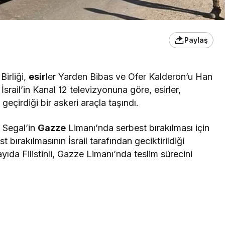
Paylaş
Birliği,
esir
ler Yarden Bibas ve Ofer Kalderon’u Han
. İsrail’in Kanal 12 televizyonuna göre, esirler,
eçirdiği bir askeri araçla taşındı.
 Segal’in
Gazze
Limanı’nda serbest bırakılması için
est bırakılmasının İsrail tarafından geciktirildiği
yıda Filistinli, Gazze Limanı’nda teslim sürecini