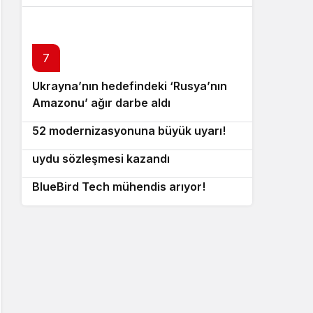
7
Ukrayna’nın hedefindeki ‘Rusya’nın
8
Amazonu’ ağır darbe aldı
GAO’dan ABD Hava Kuvvetleri’nin B-
9
52 modernizasyonuna büyük uyarı!
ST Engineering Asya ve Avrupa’da
10
uydu sözleşmesi kazandı
Ukrayna savunma sanayisinde kriz:
BlueBird Tech mühendis arıyor!