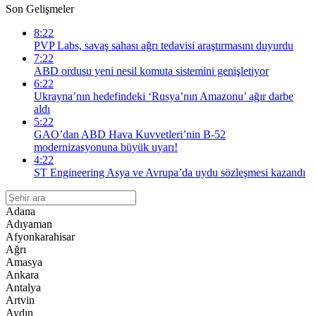
Son Gelişmeler
8:22
PVP Labs, savaş sahası ağrı tedavisi araştırmasını duyurdu
7:22
ABD ordusu yeni nesil komuta sistemini genişletiyor
6:22
Ukrayna’nın hedefindeki ‘Rusya’nın Amazonu’ ağır darbe
aldı
5:22
GAO’dan ABD Hava Kuvvetleri’nin B-52
modernizasyonuna büyük uyarı!
4:22
ST Engineering Asya ve Avrupa’da uydu sözleşmesi kazandı
Adana
Adıyaman
Afyonkarahisar
Ağrı
Amasya
Ankara
Antalya
Artvin
Aydın