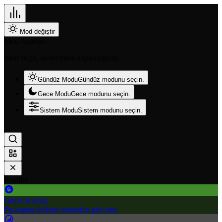
Mod değiştir
Mod Ayarları
Mod seçin, deneyimini kişiselleştirin.
Gündüz Modu
Gündüz modunu seçin.
Gece Modu
Gece modunu seçin.
Sistem Modu
Sistem modunu seçin.
Popüler
Döviz Kurları
Piyasanın kalbine yakından göz atın.