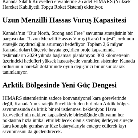
Kanada Silahlı Kuvvetleri envanterine 26 adet HIMARS (Yüksek
Hareket Kabiliyetli Topçu Roket Sistemi) ekleniyor.
Uzun Menzilli Hassas Vuruş Kapasitesi
Kanada’nın “Our North, Strong and Free” savunma stratejisinin bir
parçası olan “Uzun Menzilli Hassas Vuruş (Kara) Projesi”, ordunun
stratejik caydırıcılığını artırmayı hedefliyor. Toplam 2,6 milyar
Kanada doları bütçeyle hayata geçirilen proje kapsamında
teslimatların 2029 yılında başlaması planlanıyor. 300 kilometrenin
üzerindeki hedefleri yüksek hassasiyetle vurabilen sistemler, Kanada
ordusunun harekât doktrininde oyun değiştirici bir unsur olarak
tanımlanıyor.
Arktik Bölgesinde Yeni Güç Dengesi
HIMARS sistemlerinin sadece konvansiyonel kara görevlerinde
değil, Kanada’nın stratejik önceliklerinden biri olan Arktik bölgesi
savunmasında da kritik bir rol üstlenmesi bekleniyor. Hava
Kuvvetleri’nin nakliye kapasitesiyle birleştiğinde dünyanın her
noktasına hızla intikal ettirilebilecek olan sistemler, ilerleyen süreçte
kara konuşlu gemisavar füze bataryalarıyla entegre edilerek kıyı
savunmasını da güçlendirecek.