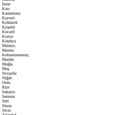
İzmir
Kars
Kastamonu
Kayseri
Kırklareli
Kırşehir
Kocaeli
Konya
Kütahya
Malatya
Manisa
Kahramanmaraş
Mardin
Muğla
Muş
Nevşehir
Niğde
Ordu
Rize
Sakarya
Samsun
Siirt
Sinop
Sivas
Tekirdağ