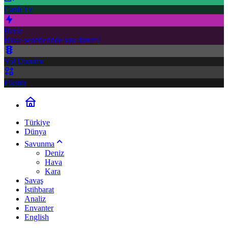
Canlı Tv
Borsa
Hisse senetlerinde son durum!
Yol Durumu
Fikstür
Türkiye
Dünya
Savunma
Deniz
Hava
Kara
Savaş
İstihbarat
Analiz
Envanter
English