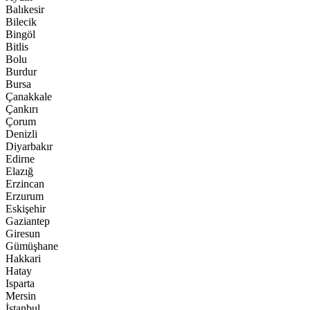
Balıkesir
Bilecik
Bingöl
Bitlis
Bolu
Burdur
Bursa
Çanakkale
Çankırı
Çorum
Denizli
Diyarbakır
Edirne
Elazığ
Erzincan
Erzurum
Eskişehir
Gaziantep
Giresun
Gümüşhane
Hakkari
Hatay
Isparta
Mersin
İstanbul