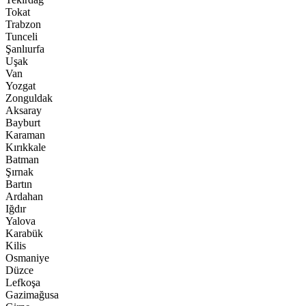
Tokat
Trabzon
Tunceli
Şanlıurfa
Uşak
Van
Yozgat
Zonguldak
Aksaray
Bayburt
Karaman
Kırıkkale
Batman
Şırnak
Bartın
Ardahan
Iğdır
Yalova
Karabük
Kilis
Osmaniye
Düzce
Lefkoşa
Gazimağusa