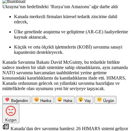
Ukrayna’nın hedefindeki ‘Rusya’nın Amazonu’ ağır darbe aldı
Kanada merkezli firmaları küresel tedarik zincirine dahil
edecek,
Ülke genelinde araştırma ve geliştirme (AR-GE) faaliyetlerine
kaynak aktaracak,
Küçük ve orta ölçekli işletmelerin (KOBİ) savunma sanayi
kapasitesini destekleyecek.
Kanada Savunma Bakanı David McGuinty, bu tedarikle birlikte
sadece modern bir silah sistemine sahip olmadıklarını, aynı zamanda
NATO savunma harcamaları taahhütlerini yerine getirme
konusundaki kararlılıklarını da kanıtladıklarını ifade etti. HIMARS,
Kanada ordusunun gelecek on yıllardaki savunma hazırlığını ve
müttefiklerle olan uyumunu yeni bir seviyeye taşıyacak.
Beğendim
Harika
Haha
Vay
Üzgün
Kızgın
Kanada’dan dev savunma hamlesi: 26 HIMARS sistemi geliyor