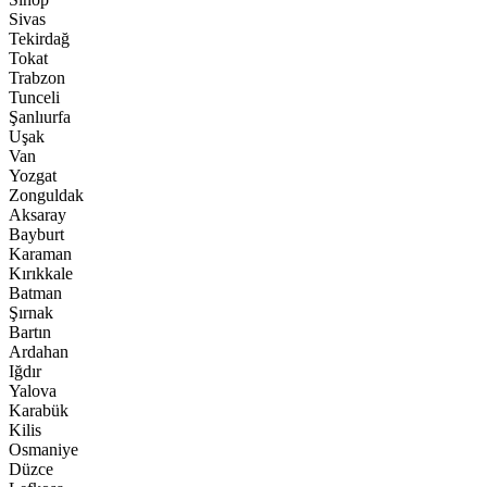
Sivas
Tekirdağ
Tokat
Trabzon
Tunceli
Şanlıurfa
Uşak
Van
Yozgat
Zonguldak
Aksaray
Bayburt
Karaman
Kırıkkale
Batman
Şırnak
Bartın
Ardahan
Iğdır
Yalova
Karabük
Kilis
Osmaniye
Düzce