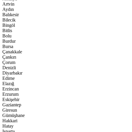
Artvin
Aydın
Balıkesir
Bilecik
Bingöl
Bitlis
Bolu
Burdur
Bursa
Çanakkale
Çankırı
Çorum
Denizli
Diyarbakır
Edirne
Elazığ
Erzincan
Erzurum
Eskişehir
Gaziantep
Giresun
Gümüşhane
Hakkari
Hatay
Isparta