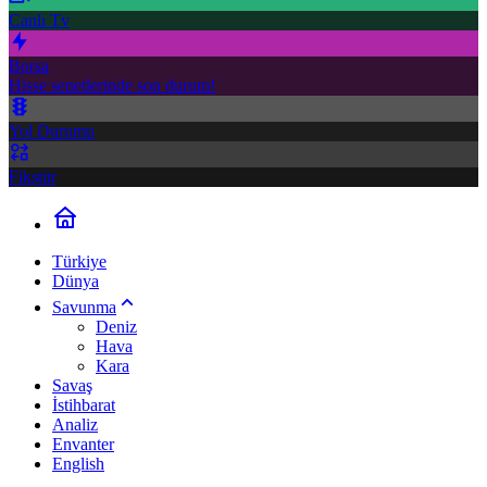
Canlı Tv
Borsa
Hisse senetlerinde son durum!
Yol Durumu
Fikstür
Türkiye
Dünya
Savunma
Deniz
Hava
Kara
Savaş
İstihbarat
Analiz
Envanter
English