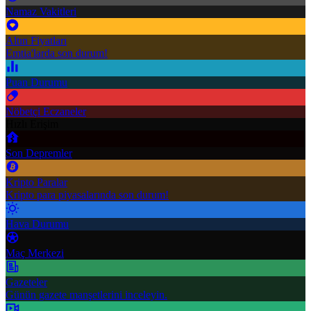
Namaz Vakitleri
Altın Fiyatları
Emtia'larda son durum!
Puan Durumu
Nöbetçi Eczaneler
Hızlı Erişim
Son Depremler
Kripto Paralar
Kripto para piyasalarında son durum!
Hava Durumu
Maç Merkezi
Gazeteler
Günün gazete manşetlerini inceleyin.