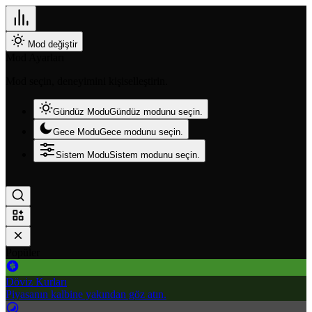
Mod değiştir
Mod Ayarları
Mod seçin, deneyimini kişiselleştirin.
Gündüz Modu
Gündüz modunu seçin.
Gece Modu
Gece modunu seçin.
Sistem Modu
Sistem modunu seçin.
Popüler
Döviz Kurları
Piyasanın kalbine yakından göz atın.