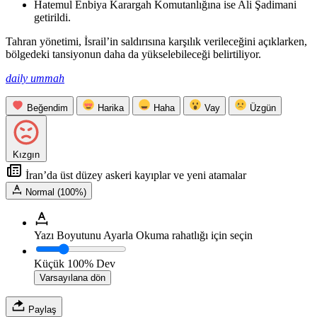
Hatemul Enbiya Karargah Komutanlığına ise Ali Şadimani
getirildi.
Tahran yönetimi, İsrail’in saldırısına karşılık verileceğini açıklarken,
bölgedeki tansiyonun daha da yükselebileceği belirtiliyor.
daily ummah
Beğendim
Harika
Haha
Vay
Üzgün
Kızgın
İran’da üst düzey askeri kayıplar ve yeni atamalar
Normal (100%)
Yazı Boyutunu Ayarla
Okuma rahatlığı için seçin
Küçük
100%
Dev
Varsayılana dön
Paylaş