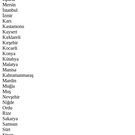
Mersin
İstanbul
İzmir
Kars
Kastamonu
Kayseri
Kırklareli
Kırşehir
Kocaeli
Konya
Kütahya
Malatya
Manisa
Kahramanmaraş
Mardin
Muğla
Muş
Nevşehir
Niğde
Ordu
Rize
Sakarya
Samsun
Siirt
Sinop