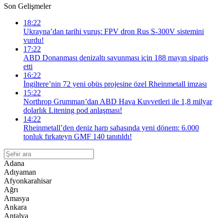
Son Gelişmeler
18:22
Ukrayna’dan tarihi vuruş: FPV dron Rus S-300V sistemini
vurdu!
17:22
ABD Donanması denizaltı savunması için 188 mayın sipariş
etti
16:22
İngiltere’nin 72 yeni obüs projesine özel Rheinmetall imzası
15:22
Northrop Grumman’dan ABD Hava Kuvvetleri ile 1,8 milyar
dolarlık Litening pod anlaşması!
14:22
Rheinmetall’den deniz harp sahasında yeni dönem: 6.000
tonluk fırkateyn GMF 140 tanıtıldı!
Adana
Adıyaman
Afyonkarahisar
Ağrı
Amasya
Ankara
Antalya