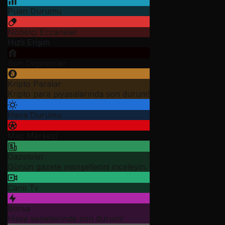
Puan Durumu
Nöbetçi Eczaneler
Hızlı Erişim
Son Depremler
Kripto Paralar
Kripto para piyasalarında son durum!
Hava Durumu
Maç Merkezi
Gazeteler
Günün gazete manşetlerini inceleyin.
Canlı Tv
Borsa
Hisse senetlerinde son durum!