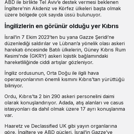
ABD ile birlikte Tel Aviv’e destek vermesi beklenen
İngiltere’nin Akdeniz ve Körfez ülkeleri başta olmak
üzere bölgede çok sayıda üssü bulunuyor.
İngilizlerin en görünür olduğu yer Kıbrıs
İsrail’in 7 Ekim 2023’ten bu yana Gazze Şeridi’ne
düzenlediği saldırılar ve Lübnan’a yönelik olası askeri
harekatı öncesinde Batılı ülkelerin, Güney Kıbrıs Rum
Kesimi’nde (GKRY) askeri lojistik bağlamındaki
hareketliliğinde ciddi artışlar gözleniyor.
İngiliz ordusunun, Orta Doğu ile ilgili hava
operasyonlarının önemli kısmını Kıbrıs’tan yürüttüğü
biliniyor.
Ordu, Kıbrıs’ta 2 bin 290 askeri personelini daimi
olarak konuşlandırıyor. Adada, atış alanları ve casus
istasyonları da dahil olmak üzere 17 ayrı konuşlanma
var.
Haaretz ve Declassified UK gibi yayın organlarına
göre, İngiltere ve ABD güçleri, İsrail’in Gazze’ye