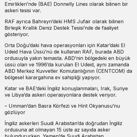
Emirlikleri’nde (BAE) Donnelly Lines olarak bilinen bir
askeri tesisi var.
RAF ayrıca Bahreyn’deki HMS Jufair olarak bilinen
Birleşik Krallık Deniz Destek Tesisi’nde de faaliyet
gösteriyor.
Orta Doğu’daki hava operasyonları için Katar’daki El
Udeid Hava Üssü’nü de kullanan RAF, burada ABD
ordusuyla yakın temasta. ABD’nin bölgedeki en büyük
üssü olan ve 1996’da kurulan El Udeid, aynı zamanda
ABD Merkez Kuvvetler Komutanlığının (CENTCOM) da
bölgesel karargahına ev sahipliği yapıyor.
Katar ve BAE’deki İngiliz konuşlanmaları, Irak, Suriye
ve Libya’da askeri operasyonlara destek veriyor.
– Umman’dan Basra Körfezi ve Hint Okyanusu’nu
gözlüyor
İngiliz askerleri Suudi Arabistan’da doğrudan İngiliz
ordusuna ait olmayan 15 üste az sayıda asker
bulundururken, Yemen’de Suudi Arabistan