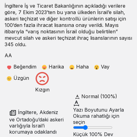
İngiltere İş ve Ticaret Bakanlığının açıkladığı verilere
göre, 7 Ekim 2023’ten bu yana ülkeden İsrail’e silah,
askeri teçhizat ve diğer kontrollü ürünlerin satışı için
100’den fazla ihracat lisansına onay verildi. Mayıs
itibarıyla “varış noktasının İsrail olduğu belirtilen”
mevcut silah ve askeri teçhizat ihraç lisanslarının sayısı
345 oldu.
AA
Beğendim
Harika
Haha
Vay
Üzgün
Kızgın
Normal (100%)
Yazı Boyutunu Ayarla
İngiltere, Akdeniz
Okuma rahatlığı için
ve Ortadoğu’daki askeri
seçin
varlığıyla İsrail’i
korumaya odaklandı
Küçük
100%
Dev