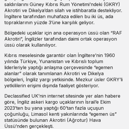
saldırılarını Güney Kıbrıs Rum Yönetimi’ndeki (GKRY)
Akrotiri ve Dikelya’dan silah ve istihbaratla destekliyor.
İngiltere tarafından muhafaza edilen bu iki üs, ada
topraklarının yüzde 3’üne karşılık geliyor.
Bölgedeki uçaklar için ana operasyon üssü olan “RAF
Akrotiri”, İngilizler tarafından daimi ortak operasyon
üssü olarak kullanılıyor.
Kıbrıs meselesinde garantör olan İngiltere’nin 1960
yılında Türkiye, Yunanistan ve Kıbrıslı toplum
liderleriyle yaptığı anlaşma çerçevesinde “egemen
alanlar” olarak tanımlanan Akrotiri ve Dikelya
bölgeleri, İngiliz yargı yetkisinde. Mezkur üsler GKRY’li
yetkililerin erişimi dışında faaliyet gösteriyor.
Declassified UK’nin internet sitesinde yer alan habere
göre, İngiliz askeri kargo uçaklarının İsrail’e Ekim
2023’ten bu yana yaptığı 60’tan fazla uçuşun
çoğunluğu, Limasol kenti yakınlarında “egemen üs”
statüsünde bulunan Akrotiri (Ağrotur) Hava
Üssü’nden gerçekleşti.