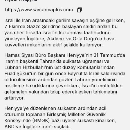
İsrail ile İran arasındaki gerilim savaşın eşiğine gelirken,
7 Ekim’de Gazze Şeridi’ne başlayan saldırılardan bu
yana her fırsatta İsrail’in korunması taahhüdünü
yineleyen İngiltere, Akdeniz ve Orta Doğu’da hava
kuvvetleri imkanlarını aktif şekilde kullanıyor.
Hamas Siyasi Büro Başkanı Heniyye’nin 31 Temmuz’da
İran’ın başkenti Tahran’da suikasta uğraması ve
Lübnan Hizbullahı’nın üst düzey komutanlarından
Fuad Şükür’ün bir gün önce Beyrut’ta İsrail saldırısında
öldürülmesinin ardından gözler Tahran yönetiminin
misilleme hazırlıklarına çevrilirken, İsrail’in müttefikleri
gelişmeleri yakından takip ederek askeri tahkimatını
arttırıyor.
Heniyye’ye düzenlenen suikastın ardından acil
oturumla toplanan Birleşmiş Milletler Güvenlik
Konseyi’nde (BMGK) bazı üyeler suikastı kınarken,
ABD ve İngiltere İran’ı suçladı.