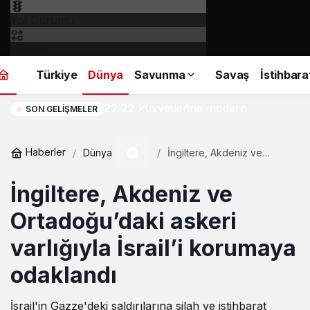
Yol Durumu
Fikstür
Türkiye
Dünya
Savunma
Savaş
İstihbara
NATO’dan İspanya hava
22:22
kuvvetlerine modern
SON GELIŞMELER
seyrüsefer desteği
Haberler
Dünya
İngiltere, Akdeniz ve
Ortadoğu’daki askeri
varlığıyla İsrail’i korumaya
İngiltere, Akdeniz ve
odaklandı
Ortadoğu’daki askeri
varlığıyla İsrail’i korumaya
odaklandı
İsrail'in Gazze'deki saldırılarına silah ve istihbarat