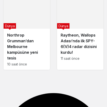
Dünya
Dünya
Northrop
Raytheon, Wallops
Grumman’dan
Adası’nda ilk SPY-
Melbourne
6(V)4 radar dizisini
kampüsüne yeni
kurdu!
tesis
11 saat önce
10 saat önce