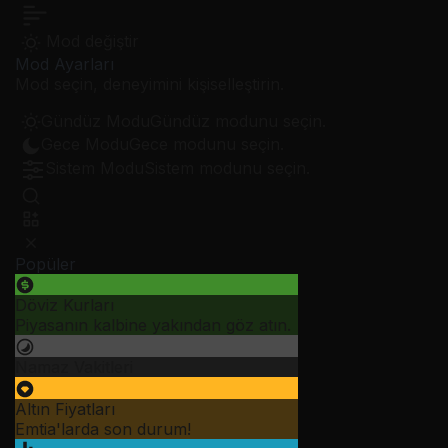
Mod değiştir
Mod Ayarları
Mod seçin, deneyimini kişiselleştirin.
Gündüz Modu
Gündüz modunu seçin.
Gece Modu
Gece modunu seçin.
Sistem Modu
Sistem modunu seçin.
Popüler
Döviz Kurları
Piyasanın kalbine yakından göz atın.
Namaz Vakitleri
Altın Fiyatları
Emtia'larda son durum!