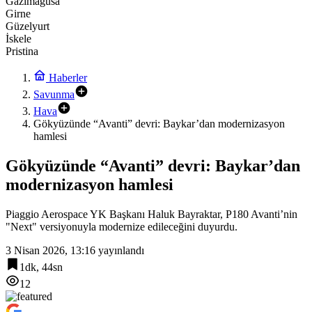
Gazimağusa
Girne
Güzelyurt
İskele
Pristina
Haberler
Savunma
Hava
Gökyüzünde “Avanti” devri: Baykar’dan modernizasyon
hamlesi
Gökyüzünde “Avanti” devri: Baykar’dan
modernizasyon hamlesi
Piaggio Aerospace YK Başkanı Haluk Bayraktar, P180 Avanti’nin
"Next" versiyonuyla modernize edileceğini duyurdu.
3 Nisan 2026, 13:16
yayınlandı
1dk, 44sn
12