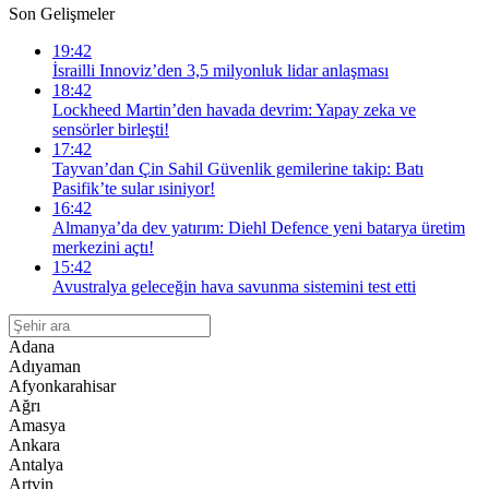
Son Gelişmeler
19:42
İsrailli Innoviz’den 3,5 milyonluk lidar anlaşması
18:42
Lockheed Martin’den havada devrim: Yapay zeka ve
sensörler birleşti!
17:42
Tayvan’dan Çin Sahil Güvenlik gemilerine takip: Batı
Pasifik’te sular ısiniyor!
16:42
Almanya’da dev yatırım: Diehl Defence yeni batarya üretim
merkezini açtı!
15:42
Avustralya geleceğin hava savunma sistemini test etti
Adana
Adıyaman
Afyonkarahisar
Ağrı
Amasya
Ankara
Antalya
Artvin