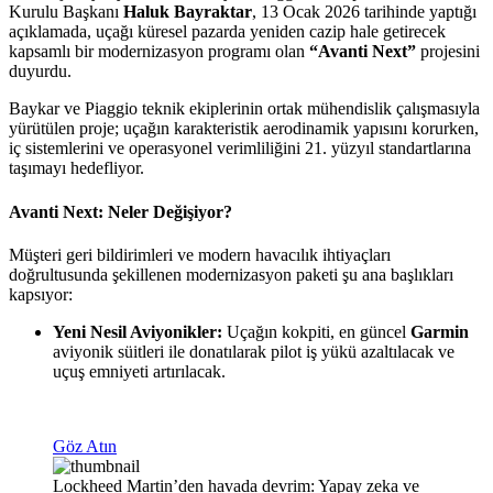
Kurulu Başkanı
Haluk Bayraktar
, 13 Ocak 2026 tarihinde yaptığı
açıklamada, uçağı küresel pazarda yeniden cazip hale getirecek
kapsamlı bir modernizasyon programı olan
“Avanti Next”
projesini
duyurdu.
Baykar ve Piaggio teknik ekiplerinin ortak mühendislik çalışmasıyla
yürütülen proje; uçağın karakteristik aerodinamik yapısını korurken,
iç sistemlerini ve operasyonel verimliliğini 21. yüzyıl standartlarına
taşımayı hedefliyor.
Avanti Next: Neler Değişiyor?
Müşteri geri bildirimleri ve modern havacılık ihtiyaçları
doğrultusunda şekillenen modernizasyon paketi şu ana başlıkları
kapsıyor:
Yeni Nesil Aviyonikler:
Uçağın kokpiti, en güncel
Garmin
aviyonik süitleri ile donatılarak pilot iş yükü azaltılacak ve
uçuş emniyeti artırılacak.
Göz Atın
Lockheed Martin’den havada devrim: Yapay zeka ve