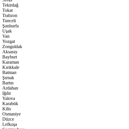
Tekirdağ
Tokat
Trabzon
Tunceli
Şanlıurfa
Uşak
Van
Yozgat
Zonguldak
Aksaray
Bayburt
Karaman
Kırıkkale
Batman
Şırnak
Bartın
Ardahan
Iğdır
Yalova
Karabük
Kilis
Osmaniye
Düzce
Lefkoşa