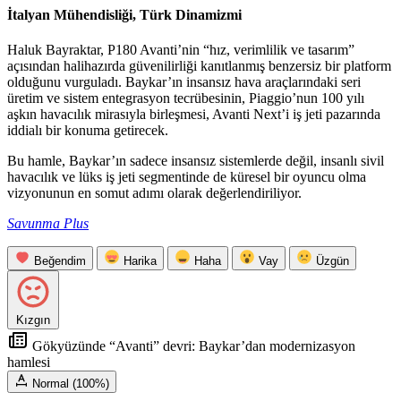
İtalyan Mühendisliği, Türk Dinamizmi
Haluk Bayraktar, P180 Avanti’nin “hız, verimlilik ve tasarım”
açısından halihazırda güvenilirliği kanıtlanmış benzersiz bir platform
olduğunu vurguladı. Baykar’ın insansız hava araçlarındaki seri
üretim ve sistem entegrasyon tecrübesinin, Piaggio’nun 100 yılı
aşkın havacılık mirasıyla birleşmesi, Avanti Next’i iş jeti pazarında
iddialı bir konuma getirecek.
Bu hamle, Baykar’ın sadece insansız sistemlerde değil, insanlı sivil
havacılık ve lüks iş jeti segmentinde de küresel bir oyuncu olma
vizyonunun en somut adımı olarak değerlendiriliyor.
Savunma Plus
Beğendim
Harika
Haha
Vay
Üzgün
Kızgın
Gökyüzünde “Avanti” devri: Baykar’dan modernizasyon
hamlesi
Normal (100%)