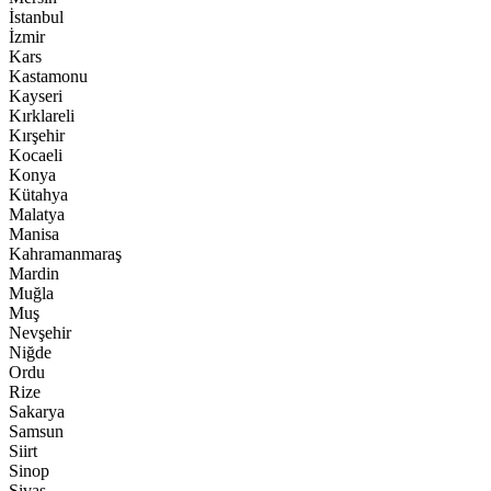
İstanbul
İzmir
Kars
Kastamonu
Kayseri
Kırklareli
Kırşehir
Kocaeli
Konya
Kütahya
Malatya
Manisa
Kahramanmaraş
Mardin
Muğla
Muş
Nevşehir
Niğde
Ordu
Rize
Sakarya
Samsun
Siirt
Sinop
Sivas