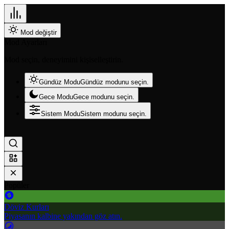
Mod değiştir
Mod Ayarları
Mod seçin, deneyimini kişiselleştirin.
Gündüz Modu
Gündüz modunu seçin.
Gece Modu
Gece modunu seçin.
Sistem Modu
Sistem modunu seçin.
Popüler
Döviz Kurları
Piyasanın kalbine yakından göz atın.