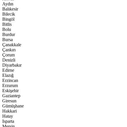
Aydın
Balıkesir
Bilecik
Bingöl
Bitlis
Bolu
Burdur
Bursa
Çanakkale
Çankırı
Çorum
Denizli
Diyarbakır
Edirne
Elazığ
Erzincan
Erzurum
Eskişehir
Gaziantep
Giresun
Gümüşhane
Hakkari
Hatay
Isparta
Mersin