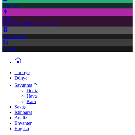
Canlı Tv
Borsa
Hisse senetlerinde son durum!
Yol Durumu
Fikstür
Türkiye
Dünya
Savunma
Deniz
Hava
Kara
Savaş
İstihbarat
Analiz
Envanter
English