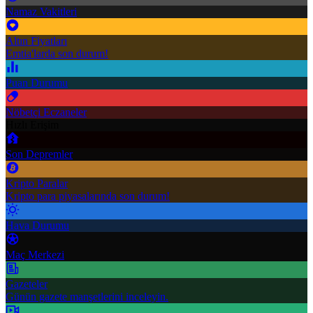
Namaz Vakitleri
Altın Fiyatları
Emtia'larda son durum!
Puan Durumu
Nöbetçi Eczaneler
Hızlı Erişim
Son Depremler
Kripto Paralar
Kripto para piyasalarında son durum!
Hava Durumu
Maç Merkezi
Gazeteler
Günün gazete manşetlerini inceleyin.