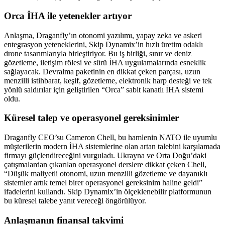
Orca İHA ile yetenekler artıyor
Anlaşma, Draganfly’ın otonomi yazılımı, yapay zeka ve askeri
entegrasyon yeteneklerini, Skip Dynamix’in hızlı üretim odaklı
drone tasarımlarıyla birleştiriyor. Bu iş birliği, sınır ve deniz
gözetleme, iletişim rölesi ve sürü İHA uygulamalarında esneklik
sağlayacak. Devralma paketinin en dikkat çeken parçası, uzun
menzilli istihbarat, keşif, gözetleme, elektronik harp desteği ve tek
yönlü saldırılar için geliştirilen “Orca” sabit kanatlı İHA sistemi
oldu.
Küresel talep ve operasyonel gereksinimler
Draganfly CEO’su Cameron Chell, bu hamlenin NATO ile uyumlu
müşterilerin modern İHA sistemlerine olan artan talebini karşılamada
firmayı güçlendireceğini vurguladı. Ukrayna ve Orta Doğu’daki
çatışmalardan çıkarılan operasyonel derslere dikkat çeken Chell,
“Düşük maliyetli otonomi, uzun menzilli gözetleme ve dayanıklı
sistemler artık temel birer operasyonel gereksinim haline geldi”
ifadelerini kullandı. Skip Dynamix’in ölçeklenebilir platformunun
bu küresel talebe yanıt vereceği öngörülüyor.
Anlaşmanın finansal takvimi