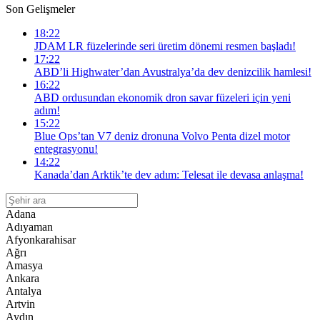
Son Gelişmeler
18:22
JDAM LR füzelerinde seri üretim dönemi resmen başladı!
17:22
ABD’li Highwater’dan Avustralya’da dev denizcilik hamlesi!
16:22
ABD ordusundan ekonomik dron savar füzeleri için yeni
adım!
15:22
Blue Ops’tan V7 deniz dronuna Volvo Penta dizel motor
entegrasyonu!
14:22
Kanada’dan Arktik’te dev adım: Telesat ile devasa anlaşma!
Adana
Adıyaman
Afyonkarahisar
Ağrı
Amasya
Ankara
Antalya
Artvin
Aydın