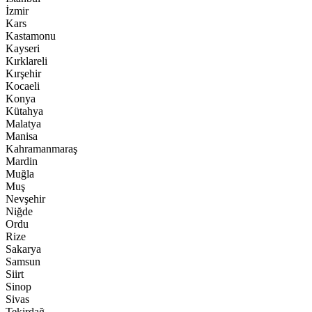
İzmir
Kars
Kastamonu
Kayseri
Kırklareli
Kırşehir
Kocaeli
Konya
Kütahya
Malatya
Manisa
Kahramanmaraş
Mardin
Muğla
Muş
Nevşehir
Niğde
Ordu
Rize
Sakarya
Samsun
Siirt
Sinop
Sivas
Tekirdağ