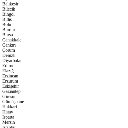
Balıkesir
Bilecik
Bingöl
Bitlis
Bolu
Burdur
Bursa
Çanakkale
Çankırı
Çorum
Denizli
Diyarbakır
Edirne
Elazığ
Erzincan
Erzurum
Eskişehir
Gaziantep
Giresun
Gümüşhane
Hakkari
Hatay
Isparta
Mersin
İstanbul