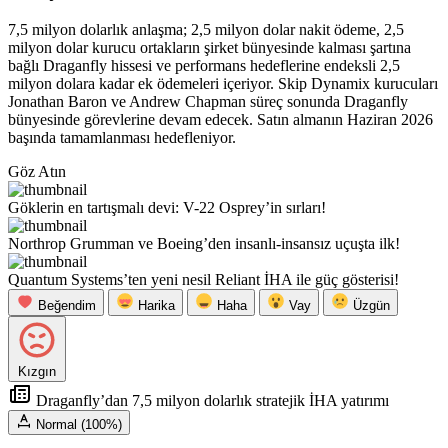
7,5 milyon dolarlık anlaşma; 2,5 milyon dolar nakit ödeme, 2,5
milyon dolar kurucu ortakların şirket bünyesinde kalması şartına
bağlı Draganfly hissesi ve performans hedeflerine endeksli 2,5
milyon dolara kadar ek ödemeleri içeriyor. Skip Dynamix kurucuları
Jonathan Baron ve Andrew Chapman süreç sonunda Draganfly
bünyesinde görevlerine devam edecek. Satın almanın Haziran 2026
başında tamamlanması hedefleniyor.
Göz Atın
Göklerin en tartışmalı devi: V-22 Osprey’in sırları!
Northrop Grumman ve Boeing’den insanlı-insansız uçuşta ilk!
Quantum Systems’ten yeni nesil Reliant İHA ile güç gösterisi!
Beğendim
Harika
Haha
Vay
Üzgün
Kızgın
Draganfly’dan 7,5 milyon dolarlık stratejik İHA yatırımı
Normal (100%)