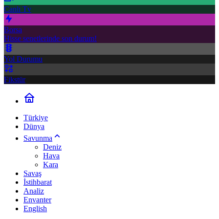
Canlı Tv
Borsa
Hisse senetlerinde son durum!
Yol Durumu
Fikstür
Türkiye
Dünya
Savunma
Deniz
Hava
Kara
Savaş
İstihbarat
Analiz
Envanter
English