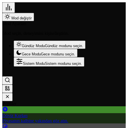
Mod değiştir
Mod Ayarları
Mod seçin, deneyimini kişiselleştirin.
Gündüz Modu
Gündüz modunu seçin.
Gece Modu
Gece modunu seçin.
Sistem Modu
Sistem modunu seçin.
Popüler
Döviz Kurları
Piyasanın kalbine yakından göz atın.