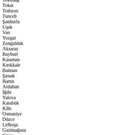
Tokat
Trabzon
Tunceli
Şanlıurfa
Uşak
Van
Yozgat
Zonguldak
Aksaray
Bayburt
Karaman
Kırıkkale
Batman
Şırnak
Bartın
Ardahan
Iğdır
Yalova
Karabük
Kilis
Osmaniye
Düzce
Lefkoşa
Gazimağusa