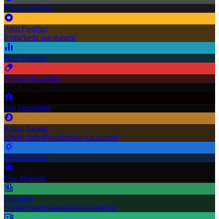
Namaz Vakitleri
Altın Fiyatları
Emtia'larda son durum!
Puan Durumu
Nöbetçi Eczaneler
Hızlı Erişim
Son Depremler
Kripto Paralar
Kripto para piyasalarında son durum!
Hava Durumu
Maç Merkezi
Gazeteler
Günün gazete manşetlerini inceleyin.