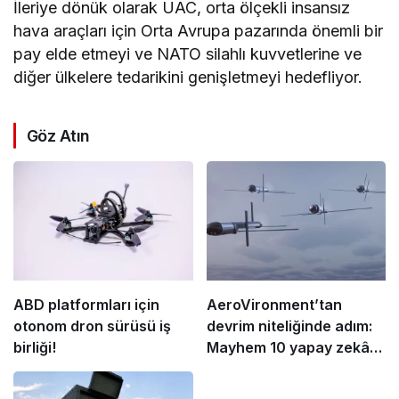
İleriye dönük olarak UAC, orta ölçekli insansız
hava araçları için Orta Avrupa pazarında önemli bir
pay elde etmeyi ve NATO silahlı kuvvetlerine ve
diğer ülkelere tedarikini genişletmeyi hedefliyor.
Göz Atın
ABD platformları için
AeroVironment’tan
otonom dron sürüsü iş
devrim niteliğinde adım:
birliği!
Mayhem 10 yapay zekâ
destekli sürü yeteneği
kazanıyor!