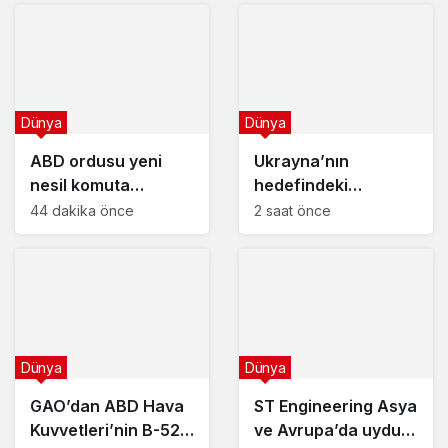
Dünya
Dünya
ABD ordusu yeni
Ukrayna’nın
nesil komuta
hedefindeki
sistemini
‘Rusya’nın
44 dakika önce
2 saat önce
genişletiyor
Amazonu’ ağır
darbe aldı
Dünya
Dünya
GAO’dan ABD Hava
ST Engineering Asya
Kuvvetleri’nin B-52
ve Avrupa’da uydu