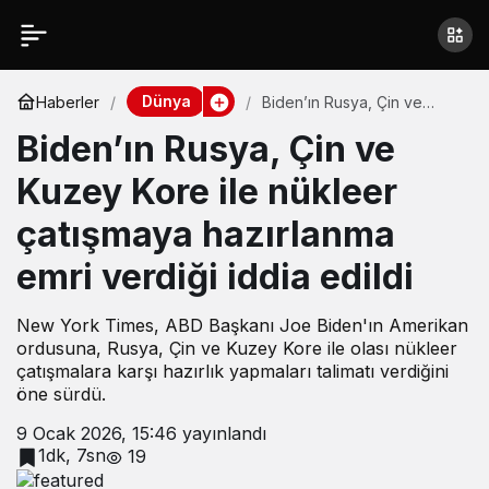
Dünya
Haberler
Biden’ın Rusya, Çin ve
Kuzey Kore ile nükleer
Biden’ın Rusya, Çin ve
çatışmaya hazırlanma emri
verdiği iddia edildi
Kuzey Kore ile nükleer
çatışmaya hazırlanma
emri verdiği iddia edildi
New York Times, ABD Başkanı Joe Biden'ın Amerikan
ordusuna, Rusya, Çin ve Kuzey Kore ile olası nükleer
çatışmalara karşı hazırlık yapmaları talimatı verdiğini
öne sürdü.
9 Ocak 2026, 15:46
yayınlandı
1dk, 7sn
19