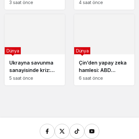
modernizasyonuna
sözleşmesi kazandı
3 saat önce
4 saat önce
büyük uyarı!
Dünya
Dünya
Ukrayna savunma
Çin’den yapay zeka
sanayisinde kriz:
hamlesi: ABD
BlueBird Tech
modelleri askeri
5 saat önce
6 saat önce
mühendis arıyor!
alanda kullanılıyor