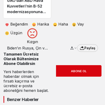
GAO’dan ABD Hava
Kuvvetleri’nin B-52
modernizasyonuna
büyük uyarı!
Beğendim
Harika
Haha
Vay
Üzgün
Kızgın
Biden’ın Rusya, Çin ve
Paylaş
Kuzey Kore ile nükleer
Tamamen Ücretsiz
çatışmaya hazırlanma
Olarak Bültenimize
emri verdiği iddia edildi
Abone Olabilirsin
ABONE OL
Yeni haberlerden
haberdar olmak için
fırsatı kaçırma ve
ücretsiz e-posta
aboneliğini hemen başlat.
Benzer Haberler