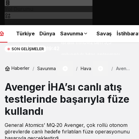
Yol Durumu
Fikstür
Türkiye
Dünya
Savunma
Savaş
İstihbara
İsrailli Innoviz’den 3,5
19:42
SON GELIŞMELER
milyonluk lidar anlaşması
Haberler
Savunma
Hava
Avenger
İHA’sı
canlı
Avenger İHA’sı canlı atış
atış
testlerinde
başarıyla
testlerinde başarıyla füze
füze
kullandı
kullandı
General Atomics’ MQ‑20 Avenger, çok rollü otonom
görevlerde canlı hedefe fırlatılan füze operasyonunu
başarıyla gerçekleştirdi.