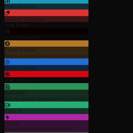
Puan Durumu
Nöbetçi Eczaneler
Hızlı Erişim
Son Depremler
Kripto Paralar
Kripto para piyasalarında son durum!
Hava Durumu
Maç Merkezi
Gazeteler
Günün gazete manşetlerini inceleyin.
Canlı Tv
Borsa
Hisse senetlerinde son durum!