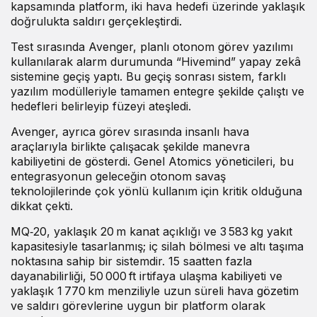
kapsamında platform, iki hava hedefi üzerinde yaklaşık
doğrulukta saldırı gerçekleştirdi.
Test sırasında Avenger, planlı otonom görev yazılımı
kullanılarak alarm durumunda “Hivemind” yapay zekâ
sistemine geçiş yaptı. Bu geçiş sonrası sistem, farklı
yazılım modülleriyle tamamen entegre şekilde çalıştı ve
hedefleri belirleyip füzeyi ateşledi.
Avenger, ayrıca görev sırasında insanlı hava
araçlarıyla birlikte çalışacak şekilde manevra
kabiliyetini de gösterdi. Genel Atomics yöneticileri, bu
entegrasyonun geleceğin otonom savaş
teknolojilerinde çok yönlü kullanım için kritik olduğuna
dikkat çekti.
MQ‑20, yaklaşık 20 m kanat açıklığı ve 3 583 kg yakıt
kapasitesiyle tasarlanmış; iç silah bölmesi ve altı taşıma
noktasına sahip bir sistemdir. 15 saatten fazla
dayanabilirliği, 50 000 ft irtifaya ulaşma kabiliyeti ve
yaklaşık 1 770 km menziliyle uzun süreli hava gözetim
ve saldırı görevlerine uygun bir platform olarak