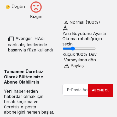
Üzgün
Kızgın
Normal (100%)
Yazı Boyutunu Ayarla
Avenger İHA’sı
Okuma rahatlığı için
seçin
canlı atış testlerinde
başarıyla füze kullandı
Küçük
100%
Dev
Varsayılana dön
Paylaş
Tamamen Ücretsiz
Olarak Bültenimize
Abone Olabilirsin
ABONE OL
Yeni haberlerden
haberdar olmak için
fırsatı kaçırma ve
ücretsiz e-posta
aboneliğini hemen başlat.