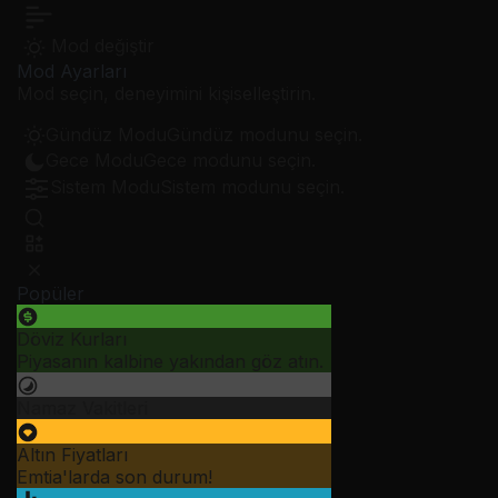
Mod değiştir
Mod Ayarları
Mod seçin, deneyimini kişiselleştirin.
Gündüz Modu
Gündüz modunu seçin.
Gece Modu
Gece modunu seçin.
Sistem Modu
Sistem modunu seçin.
Popüler
Döviz Kurları
Piyasanın kalbine yakından göz atın.
Namaz Vakitleri
Altın Fiyatları
Emtia'larda son durum!