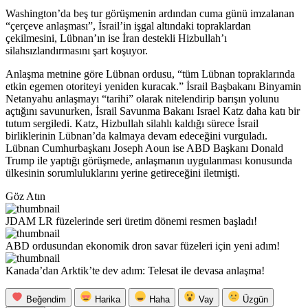
Washington’da beş tur görüşmenin ardından cuma günü imzalanan
“çerçeve anlaşması”, İsrail’in işgal altındaki topraklardan
çekilmesini, Lübnan’ın ise İran destekli Hizbullah’ı
silahsızlandırmasını şart koşuyor.
Anlaşma metnine göre Lübnan ordusu, “tüm Lübnan topraklarında
etkin egemen otoriteyi yeniden kuracak.” İsrail Başbakanı Binyamin
Netanyahu anlaşmayı “tarihi” olarak nitelendirip barışın yolunu
açtığını savunurken, İsrail Savunma Bakanı Israel Katz daha katı bir
tutum sergiledi. Katz, Hizbullah silahlı kaldığı sürece İsrail
birliklerinin Lübnan’da kalmaya devam edeceğini vurguladı.
Lübnan Cumhurbaşkanı Joseph Aoun ise ABD Başkanı Donald
Trump ile yaptığı görüşmede, anlaşmanın uygulanması konusunda
ülkesinin sorumluluklarını yerine getireceğini iletmişti.
Göz Atın
JDAM LR füzelerinde seri üretim dönemi resmen başladı!
ABD ordusundan ekonomik dron savar füzeleri için yeni adım!
Kanada’dan Arktik’te dev adım: Telesat ile devasa anlaşma!
Beğendim
Harika
Haha
Vay
Üzgün