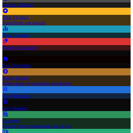
Namaz Vakitleri
Altın Fiyatları
Emtia'larda son durum!
Puan Durumu
Nöbetçi Eczaneler
Hızlı Erişim
Son Depremler
Kripto Paralar
Kripto para piyasalarında son durum!
Hava Durumu
Maç Merkezi
Gazeteler
Günün gazete manşetlerini inceleyin.