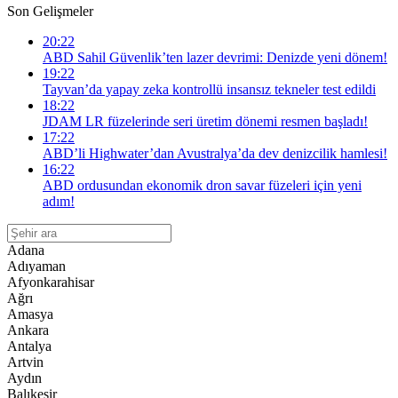
Son Gelişmeler
20:22
ABD Sahil Güvenlik’ten lazer devrimi: Denizde yeni dönem!
19:22
Tayvan’da yapay zeka kontrollü insansız tekneler test edildi
18:22
JDAM LR füzelerinde seri üretim dönemi resmen başladı!
17:22
ABD’li Highwater’dan Avustralya’da dev denizcilik hamlesi!
16:22
ABD ordusundan ekonomik dron savar füzeleri için yeni
adım!
Adana
Adıyaman
Afyonkarahisar
Ağrı
Amasya
Ankara
Antalya
Artvin
Aydın
Balıkesir