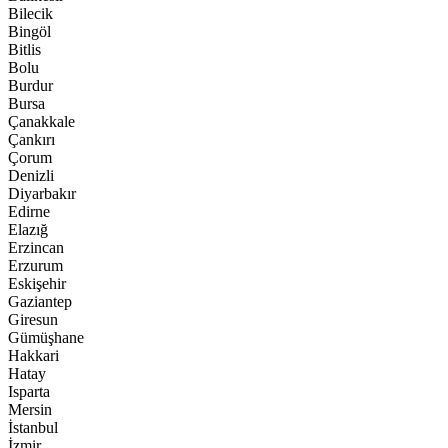
Bilecik
Bingöl
Bitlis
Bolu
Burdur
Bursa
Çanakkale
Çankırı
Çorum
Denizli
Diyarbakır
Edirne
Elazığ
Erzincan
Erzurum
Eskişehir
Gaziantep
Giresun
Gümüşhane
Hakkari
Hatay
Isparta
Mersin
İstanbul
İzmir