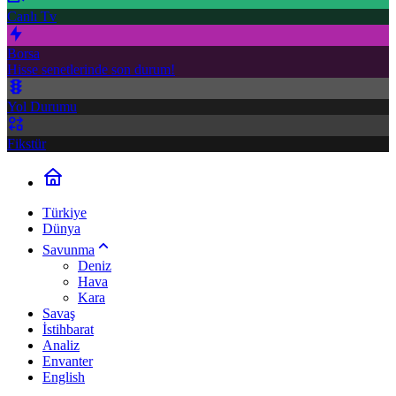
Canlı Tv
Borsa
Hisse senetlerinde son durum!
Yol Durumu
Fikstür
Türkiye
Dünya
Savunma
Deniz
Hava
Kara
Savaş
İstihbarat
Analiz
Envanter
English