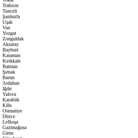
Trabzon
Tunceli
Şanlıurfa
Uşak
Van
Yozgat
Zonguldak
Aksaray
Bayburt
Karaman
Kırıkkale
Batman
Şırnak
Bartın
Ardahan
Iğdır
Yalova
Karabük
Kilis
Osmaniye
Düzce
Lefkoşa
Gazimağusa
Girne