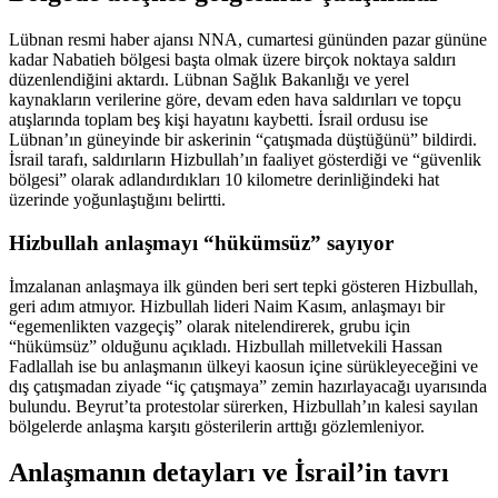
Lübnan resmi haber ajansı NNA, cumartesi gününden pazar gününe
kadar Nabatieh bölgesi başta olmak üzere birçok noktaya saldırı
düzenlendiğini aktardı. Lübnan Sağlık Bakanlığı ve yerel
kaynakların verilerine göre, devam eden hava saldırıları ve topçu
atışlarında toplam beş kişi hayatını kaybetti. İsrail ordusu ise
Lübnan’ın güneyinde bir askerinin “çatışmada düştüğünü” bildirdi.
İsrail tarafı, saldırıların Hizbullah’ın faaliyet gösterdiği ve “güvenlik
bölgesi” olarak adlandırdıkları 10 kilometre derinliğindeki hat
üzerinde yoğunlaştığını belirtti.
Hizbullah anlaşmayı “hükümsüz” sayıyor
İmzalanan anlaşmaya ilk günden beri sert tepki gösteren Hizbullah,
geri adım atmıyor. Hizbullah lideri Naim Kasım, anlaşmayı bir
“egemenlikten vazgeçiş” olarak nitelendirerek, grubu için
“hükümsüz” olduğunu açıkladı. Hizbullah milletvekili Hassan
Fadlallah ise bu anlaşmanın ülkeyi kaosun içine sürükleyeceğini ve
dış çatışmadan ziyade “iç çatışmaya” zemin hazırlayacağı uyarısında
bulundu. Beyrut’ta protestolar sürerken, Hizbullah’ın kalesi sayılan
bölgelerde anlaşma karşıtı gösterilerin arttığı gözlemleniyor.
Anlaşmanın detayları ve İsrail’in tavrı