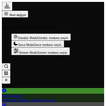
Mod değiştir
Mod Ayarları
Mod seçin, deneyimini kişiselleştirin.
Gündüz Modu
Gündüz modunu seçin.
Gece Modu
Gece modunu seçin.
Sistem Modu
Sistem modunu seçin.
Popüler
Döviz Kurları
Piyasanın kalbine yakından göz atın.