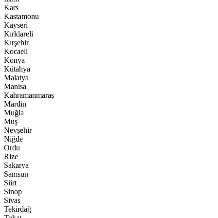
Kars
Kastamonu
Kayseri
Kırklareli
Kırşehir
Kocaeli
Konya
Kütahya
Malatya
Manisa
Kahramanmaraş
Mardin
Muğla
Muş
Nevşehir
Niğde
Ordu
Rize
Sakarya
Samsun
Siirt
Sinop
Sivas
Tekirdağ
Tokat