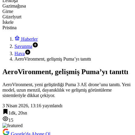
Lefkoşa
Gazimağusa
Girne
Güzelyurt
İskele
Pristina
Haberler
Savunma
Hava
AeroVironment, gelişmiş Puma’yı tanıttı
AeroVironment, gelişmiş Puma’yı tanıttı
AeroVironment, yeni geliştirdiği Puma 3 AE drone’unu tanıttı. Yeni
model, uzun menzil, dayanıklılık ve gelişmiş görüntüleme
sistemleriyle dikkat çekiyor.
3 Nisan 2026, 13:16
yayınlandı
1dk, 20sn
15
Google'da Abone Ol