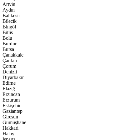
Artvin
Aydın
Balıkesir
Bilecik
Bingöl
Bitlis
Bolu
Burdur
Bursa
Çanakkale
Çankırı
Çorum
Denizli
Diyarbakır
Edirne
Elazığ
Erzincan
Erzurum
Eskişehir
Gaziantep
Giresun
Gümüşhane
Hakkari
Hatay
Isparta