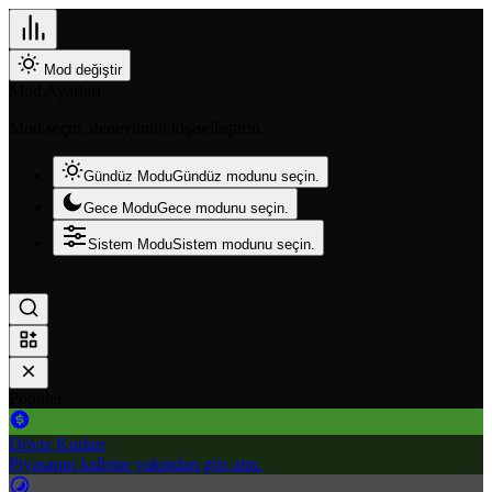
Mod değiştir
Mod Ayarları
Mod seçin, deneyimini kişiselleştirin.
Gündüz Modu
Gündüz modunu seçin.
Gece Modu
Gece modunu seçin.
Sistem Modu
Sistem modunu seçin.
Popüler
Döviz Kurları
Piyasanın kalbine yakından göz atın.