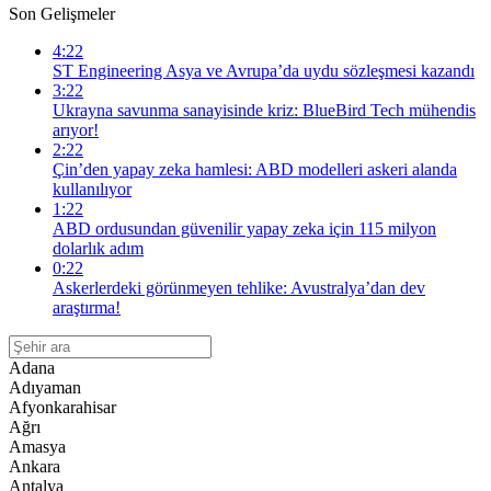
Son Gelişmeler
4:22
ST Engineering Asya ve Avrupa’da uydu sözleşmesi kazandı
3:22
Ukrayna savunma sanayisinde kriz: BlueBird Tech mühendis
arıyor!
2:22
Çin’den yapay zeka hamlesi: ABD modelleri askeri alanda
kullanılıyor
1:22
ABD ordusundan güvenilir yapay zeka için 115 milyon
dolarlık adım
0:22
Askerlerdeki görünmeyen tehlike: Avustralya’dan dev
araştırma!
Adana
Adıyaman
Afyonkarahisar
Ağrı
Amasya
Ankara
Antalya