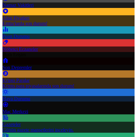
Namaz Vakitleri
Altın Fiyatları
Emtia'larda son durum!
Puan Durumu
Nöbetçi Eczaneler
Hızlı Erişim
Son Depremler
Kripto Paralar
Kripto para piyasalarında son durum!
Hava Durumu
Maç Merkezi
Gazeteler
Günün gazete manşetlerini inceleyin.