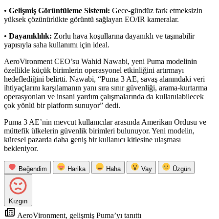
•
Gelişmiş Görüntüleme Sistemi:
Gece-gündüz fark etmeksizin
yüksek çözünürlükte görüntü sağlayan EO/IR kameralar.
•
Dayanıklılık:
Zorlu hava koşullarına dayanıklı ve taşınabilir
yapısıyla saha kullanımı için ideal.
AeroVironment CEO’su Wahid Nawabi, yeni Puma modelinin
özellikle küçük birimlerin operasyonel etkinliğini artırmayı
hedeflediğini belirtti. Nawabi, “Puma 3 AE, savaş alanındaki veri
ihtiyaçlarını karşılamanın yanı sıra sınır güvenliği, arama-kurtarma
operasyonları ve insani yardım çalışmalarında da kullanılabilecek
çok yönlü bir platform sunuyor” dedi.
Puma 3 AE’nin mevcut kullanıcılar arasında Amerikan Ordusu ve
müttefik ülkelerin güvenlik birimleri bulunuyor. Yeni modelin,
küresel pazarda daha geniş bir kullanıcı kitlesine ulaşması
bekleniyor.
Beğendim
Harika
Haha
Vay
Üzgün
Kızgın
AeroVironment, gelişmiş Puma’yı tanıttı