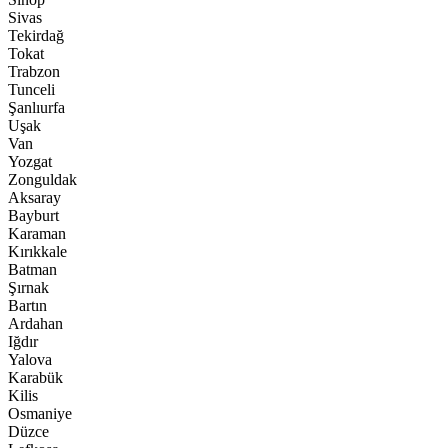
Sivas
Tekirdağ
Tokat
Trabzon
Tunceli
Şanlıurfa
Uşak
Van
Yozgat
Zonguldak
Aksaray
Bayburt
Karaman
Kırıkkale
Batman
Şırnak
Bartın
Ardahan
Iğdır
Yalova
Karabük
Kilis
Osmaniye
Düzce