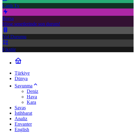
Canlı Tv
Borsa
Hisse senetlerinde son durum!
Yol Durumu
Fikstür
Türkiye
Dünya
Savunma
Deniz
Hava
Kara
Savaş
İstihbarat
Analiz
Envanter
English