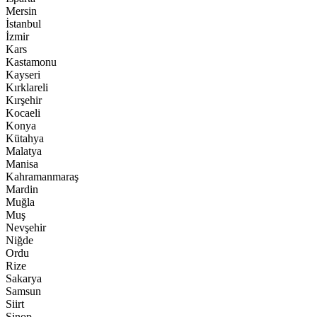
Mersin
İstanbul
İzmir
Kars
Kastamonu
Kayseri
Kırklareli
Kırşehir
Kocaeli
Konya
Kütahya
Malatya
Manisa
Kahramanmaraş
Mardin
Muğla
Muş
Nevşehir
Niğde
Ordu
Rize
Sakarya
Samsun
Siirt
Sinop