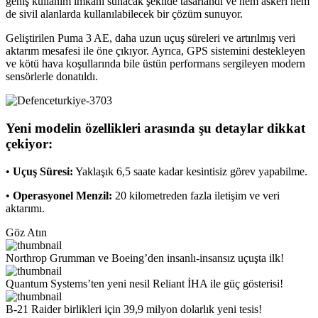
geniş kullanım imkânı sunacak şekilde tasarlandı ve hem askeri hem
de sivil alanlarda kullanılabilecek bir çözüm sunuyor.
Geliştirilen Puma 3 AE, daha uzun uçuş süreleri ve artırılmış veri
aktarım mesafesi ile öne çıkıyor. Ayrıca, GPS sistemini destekleyen
ve kötü hava koşullarında bile üstün performans sergileyen modern
sensörlerle donatıldı.
Yeni modelin özellikleri arasında şu detaylar dikkat
çekiyor:
•
Uçuş Süresi:
Yaklaşık 6,5 saate kadar kesintisiz görev yapabilme.
•
Operasyonel Menzil:
20 kilometreden fazla iletişim ve veri
aktarımı.
Göz Atın
Northrop Grumman ve Boeing’den insanlı-insansız uçuşta ilk!
Quantum Systems’ten yeni nesil Reliant İHA ile güç gösterisi!
B-21 Raider birlikleri için 39,9 milyon dolarlık yeni tesis!