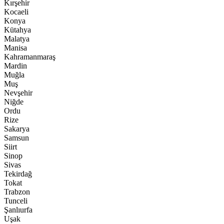
Kırşehir
Kocaeli
Konya
Kütahya
Malatya
Manisa
Kahramanmaraş
Mardin
Muğla
Muş
Nevşehir
Niğde
Ordu
Rize
Sakarya
Samsun
Siirt
Sinop
Sivas
Tekirdağ
Tokat
Trabzon
Tunceli
Şanlıurfa
Uşak