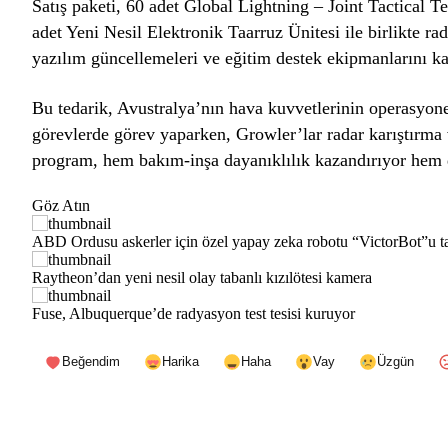
Satış paketi, 60 adet Global Lightning – Joint Tactical Te
adet Yeni Nesil Elektronik Taarruz Ünitesi ile birlikte rady
yazılım güncellemeleri ve eğitim destek ekipmanlarını k
Bu tedarik, Avustralya’nın hava kuvvetlerinin operasyonel
görevlerde görev yaparken, Growler’lar radar karıştırma
program, hem bakım-inşa dayanıklılık kazandırıyor hem 
Göz Atın
ABD Ordusu askerler için özel yapay zeka robotu “VictorBot”u ta
Raytheon’dan yeni nesil olay tabanlı kızılötesi kamera
Fuse, Albuquerque’de radyasyon test tesisi kuruyor
Beğendim
Harika
Haha
Vay
Üzgün