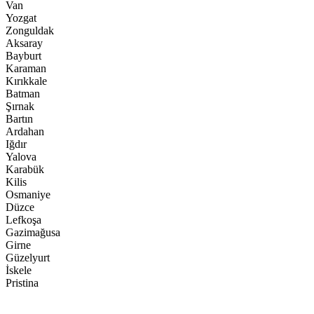
Van
Yozgat
Zonguldak
Aksaray
Bayburt
Karaman
Kırıkkale
Batman
Şırnak
Bartın
Ardahan
Iğdır
Yalova
Karabük
Kilis
Osmaniye
Düzce
Lefkoşa
Gazimağusa
Girne
Güzelyurt
İskele
Pristina