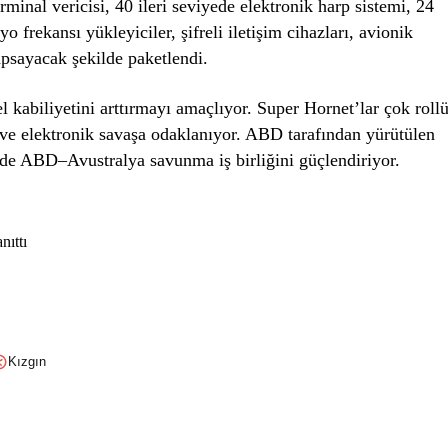
rminal vericisi, 40 ileri seviyede elektronik harp sistemi, 24
o frekansı yükleyiciler, şifreli iletişim cihazları, avionik
apsayacak şekilde paketlendi.
 kabiliyetini arttırmayı amaçlıyor. Super Hornet’lar çok roll
 ve elektronik savaşa odaklanıyor. ABD tarafından yürütülen
de ABD–Avustralya savunma iş birliğini güçlendiriyor.
nıttı
Kızgın