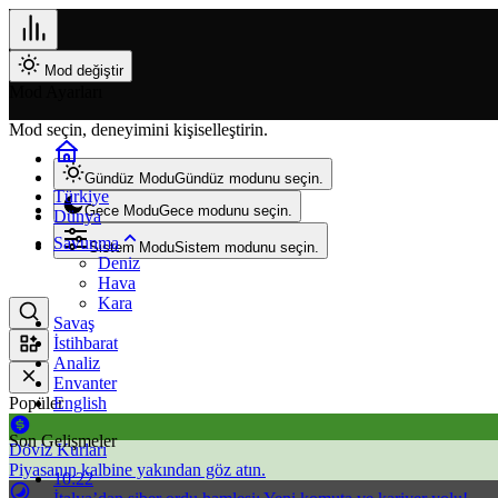
Mod değiştir
Mod Ayarları
Mod seçin, deneyimini kişiselleştirin.
Gündüz Modu
Gündüz modunu seçin.
Türkiye
Gece Modu
Gece modunu seçin.
Dünya
Savunma
Sistem Modu
Sistem modunu seçin.
Deniz
Hava
Kara
Savaş
İstihbarat
Analiz
Envanter
Popüler
English
Son Gelişmeler
Döviz Kurları
Piyasanın kalbine yakından göz atın.
10:22