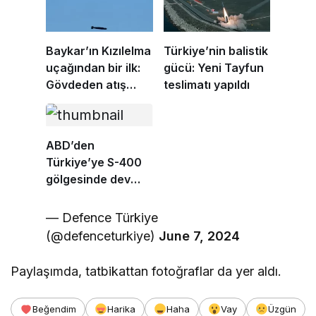
Baykar’ın Kızılelma
Türkiye’nin balistik
uçağından bir ilk:
gücü: Yeni Tayfun
Gövdeden atış
teslimatı yapıldı
yapıldı
ABD’den
Türkiye’ye S-400
gölgesinde dev
motor satışı
— Defence Türkiye
(@defenceturkiye)
June 7, 2024
Paylaşımda, tatbikattan fotoğraflar da yer aldı.
Beğendim
Harika
Haha
Vay
Üzgün