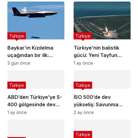
Türkiye
Türkiye
Baykar’ın Kızılelma
Türkiye’nin balistik
uçağından bir ilk:
gücü: Yeni Tayfun
Gövdeden atış yapıldı
teslimatı yapıldı
3 gün önce
1 ay önce
Türkiye
Türkiye
ABD’den Türkiye’ye S-
İSO 500’de dev
400 gölgesinde dev
yükseliş: Savunma
motor satışı
sanayisi uçuşa geçti
1 ay önce
2 ay önce
Türkiye