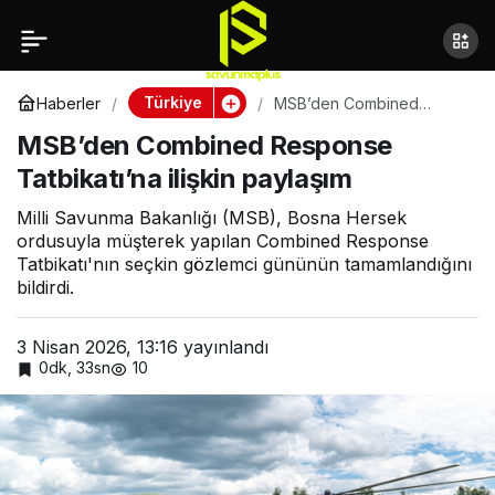
MSB’den Combined
Paylaş
Response Tatbikatı’na
Türkiye
Haberler
MSB’den Combined
Response Tatbikatı’na
MSB’den Combined Response
ilişkin paylaşım
ilişkin paylaşım
Tatbikatı’na ilişkin paylaşım
Milli Savunma Bakanlığı (MSB), Bosna Hersek
ordusuyla müşterek yapılan Combined Response
Tatbikatı'nın seçkin gözlemci gününün tamamlandığını
bildirdi.
3 Nisan 2026, 13:16
yayınlandı
0dk, 33sn
10