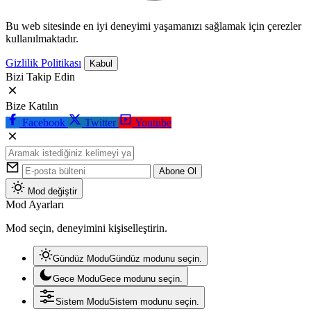
Bu web sitesinde en iyi deneyimi yaşamanızı sağlamak için çerezler
kullanılmaktadır.
Gizlilik Politikası
Kabul
Bizi Takip Edin
Bize Katılın
Facebook
Twitter
Youtube
Abone Ol
Mod değiştir
Mod Ayarları
Mod seçin, deneyimini kişiselleştirin.
Gündüz Modu
Gündüz modunu seçin.
Gece Modu
Gece modunu seçin.
Sistem Modu
Sistem modunu seçin.