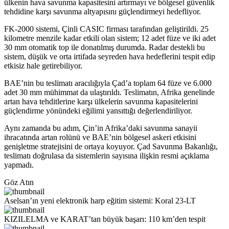
ülkenin hava savunma kapasitesini artırmayı ve bölgesel güvenlik
tehdidine karşı savunma altyapısını güçlendirmeyi hedefliyor.
FK-2000 sistemi, Çinli CASIC firması tarafından geliştirildi. 25
kilometre menzile kadar etkili olan sistem; 12 adet füze ve iki adet
30 mm otomatik top ile donatılmış durumda. Radar destekli bu
sistem, düşük ve orta irtifada seyreden hava hedeflerini tespit edip
etkisiz hale getirebiliyor.
BAE’nin bu teslimatı aracılığıyla Çad’a toplam 64 füze ve 6.000
adet 30 mm mühimmat da ulaştırıldı. Teslimatın, Afrika genelinde
artan hava tehditlerine karşı ülkelerin savunma kapasitelerini
güçlendirme yönündeki eğilimi yansıttığı değerlendiriliyor.
Aynı zamanda bu adım, Çin’in Afrika’daki savunma sanayii
ihracatında artan rolünü ve BAE’nin bölgesel askeri etkisini
genişletme stratejisini de ortaya koyuyor. Çad Savunma Bakanlığı,
teslimatı doğrulasa da sistemlerin sayısına ilişkin resmi açıklama
yapmadı.
Göz Atın
Aselsan’ın yeni elektronik harp eğitim sistemi: Koral 23-LT
KIZILELMA ve KARAT’tan büyük başarı: 110 km’den tespit