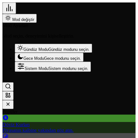
Mod değiştir
Mod Ayarları
Mod seçin, deneyimini kişiselleştirin.
Gündüz Modu
Gündüz modunu seçin.
Gece Modu
Gece modunu seçin.
Sistem Modu
Sistem modunu seçin.
Popüler
Döviz Kurları
Piyasanın kalbine yakından göz atın.