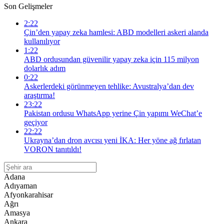
Son Gelişmeler
2:22
Çin’den yapay zeka hamlesi: ABD modelleri askeri alanda
kullanılıyor
1:22
ABD ordusundan güvenilir yapay zeka için 115 milyon
dolarlık adım
0:22
Askerlerdeki görünmeyen tehlike: Avustralya’dan dev
araştırma!
23:22
Pakistan ordusu WhatsApp yerine Çin yapımı WeChat’e
geçiyor
22:22
Ukrayna’dan dron avcısı yeni İKA: Her yöne ağ fırlatan
VORON tanıtıldı!
Adana
Adıyaman
Afyonkarahisar
Ağrı
Amasya
Ankara