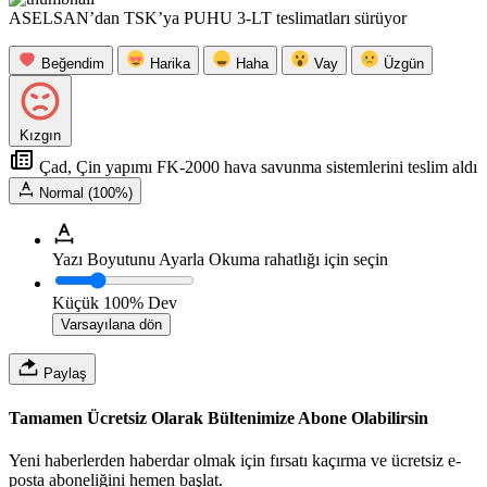
ASELSAN’dan TSK’ya PUHU 3-LT teslimatları sürüyor
Beğendim
Harika
Haha
Vay
Üzgün
Kızgın
Çad, Çin yapımı FK-2000 hava savunma sistemlerini teslim aldı
Normal (100%)
Yazı Boyutunu Ayarla
Okuma rahatlığı için seçin
Küçük
100%
Dev
Varsayılana dön
Paylaş
Tamamen Ücretsiz Olarak Bültenimize Abone Olabilirsin
Yeni haberlerden haberdar olmak için fırsatı kaçırma ve ücretsiz e-
posta aboneliğini hemen başlat.