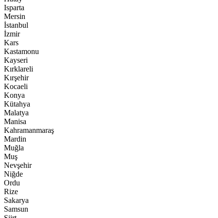
Isparta
Mersin
İstanbul
İzmir
Kars
Kastamonu
Kayseri
Kırklareli
Kırşehir
Kocaeli
Konya
Kütahya
Malatya
Manisa
Kahramanmaraş
Mardin
Muğla
Muş
Nevşehir
Niğde
Ordu
Rize
Sakarya
Samsun
Siirt