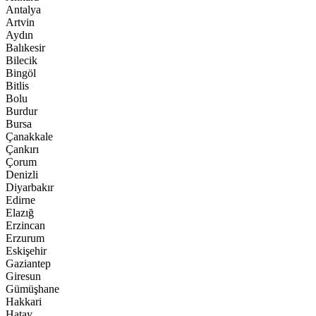
Antalya
Artvin
Aydın
Balıkesir
Bilecik
Bingöl
Bitlis
Bolu
Burdur
Bursa
Çanakkale
Çankırı
Çorum
Denizli
Diyarbakır
Edirne
Elazığ
Erzincan
Erzurum
Eskişehir
Gaziantep
Giresun
Gümüşhane
Hakkari
Hatay