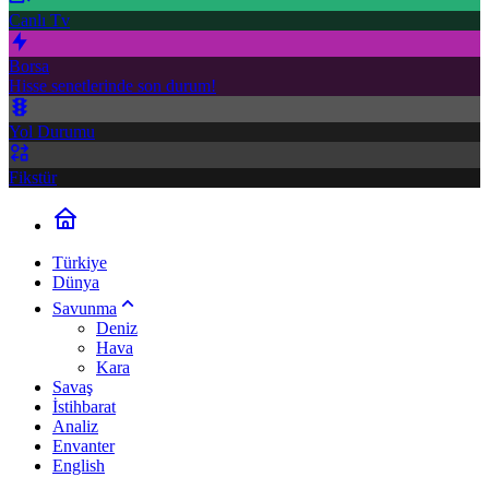
Canlı Tv
Borsa
Hisse senetlerinde son durum!
Yol Durumu
Fikstür
Türkiye
Dünya
Savunma
Deniz
Hava
Kara
Savaş
İstihbarat
Analiz
Envanter
English