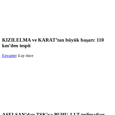
KIZILELMA ve KARAT’tan büyük başarı: 110
km’den tespit
Envanter
4 ay önce
ASELSAN’dan TSK’ya PUHU 3-LT teslimatları