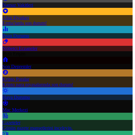
Namaz Vakitleri
Altın Fiyatları
Emtia'larda son durum!
Puan Durumu
Nöbetçi Eczaneler
Hızlı Erişim
Son Depremler
Kripto Paralar
Kripto para piyasalarında son durum!
Hava Durumu
Maç Merkezi
Gazeteler
Günün gazete manşetlerini inceleyin.