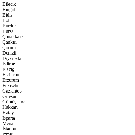
Bilecik
Bingöl
Bitlis
Bolu
Burdur
Bursa
Çanakkale
Çankırı
Çorum
Denizli
Diyarbakır
Edirne
Elazığ
Erzincan
Erzurum
Eskişehir
Gaziantep
Giresun
Gümüşhane
Hakkari
Hatay
Isparta
Mersin
İstanbul
İzmir