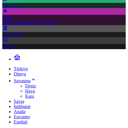
Canlı Tv
Borsa
Hisse senetlerinde son durum!
Yol Durumu
Fikstür
Türkiye
Dünya
Savunma
Deniz
Hava
Kara
Savaş
İstihbarat
Analiz
Envanter
English