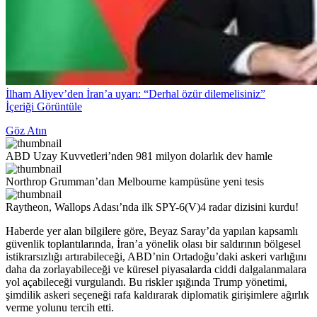
İlham Aliyev’den İran’a uyarı: “Derhal özür dilemelisiniz”
İçeriği Görüntüle
Göz Atın
ABD Uzay Kuvvetleri’nden 981 milyon dolarlık dev hamle
Northrop Grumman’dan Melbourne kampüsüne yeni tesis
Raytheon, Wallops Adası’nda ilk SPY-6(V)4 radar dizisini kurdu!
Haberde yer alan bilgilere göre, Beyaz Saray’da yapılan kapsamlı
güvenlik toplantılarında, İran’a yönelik olası bir saldırının bölgesel
istikrarsızlığı artırabileceği, ABD’nin Ortadoğu’daki askeri varlığını
daha da zorlayabileceği ve küresel piyasalarda ciddi dalgalanmalara
yol açabileceği vurgulandı. Bu riskler ışığında Trump yönetimi,
şimdilik askeri seçeneği rafa kaldırarak diplomatik girişimlere ağırlık
verme yolunu tercih etti.