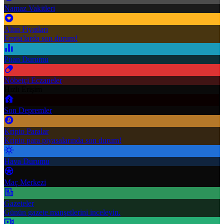
Namaz Vakitleri
Altın Fiyatları
Emtia'larda son durum!
Puan Durumu
Nöbetçi Eczaneler
Hızlı Erişim
Son Depremler
Kripto Paralar
Kripto para piyasalarında son durum!
Hava Durumu
Maç Merkezi
Gazeteler
Günün gazete manşetlerini inceleyin.