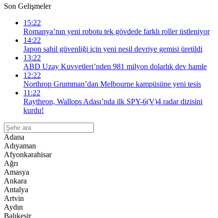
Son Gelişmeler
15:22
Romanya’nın yeni robotu tek gövdede farklı roller üstleniyor
14:22
Japon sahil güvenliği için yeni nesil devriye gemisi üretildi
13:22
ABD Uzay Kuvvetleri’nden 981 milyon dolarlık dev hamle
12:22
Northrop Grumman’dan Melbourne kampüsüne yeni tesis
11:22
Raytheon, Wallops Adası’nda ilk SPY-6(V)4 radar dizisini
kurdu!
Adana
Adıyaman
Afyonkarahisar
Ağrı
Amasya
Ankara
Antalya
Artvin
Aydın
Balıkesir