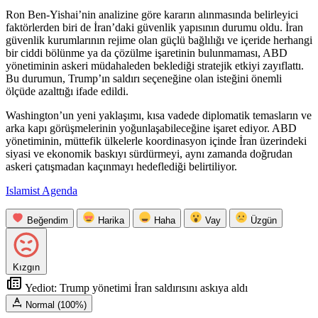
Ron Ben-Yishai’nin analizine göre kararın alınmasında belirleyici
faktörlerden biri de İran’daki güvenlik yapısının durumu oldu. İran
güvenlik kurumlarının rejime olan güçlü bağlılığı ve içeride herhangi
bir ciddi bölünme ya da çözülme işaretinin bulunmaması, ABD
yönetiminin askeri müdahaleden beklediği stratejik etkiyi zayıflattı.
Bu durumun, Trump’ın saldırı seçeneğine olan isteğini önemli
ölçüde azalttığı ifade edildi.
Washington’un yeni yaklaşımı, kısa vadede diplomatik temasların ve
arka kapı görüşmelerinin yoğunlaşabileceğine işaret ediyor. ABD
yönetiminin, müttefik ülkelerle koordinasyon içinde İran üzerindeki
siyasi ve ekonomik baskıyı sürdürmeyi, aynı zamanda doğrudan
askeri çatışmadan kaçınmayı hedeflediği belirtiliyor.
Islamist Agenda
Beğendim
Harika
Haha
Vay
Üzgün
Kızgın
Yediot: Trump yönetimi İran saldırısını askıya aldı
Normal (100%)