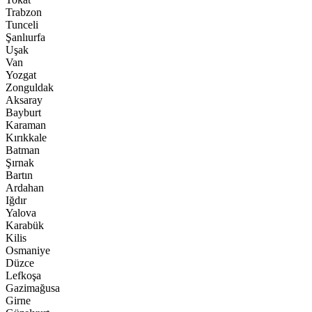
Trabzon
Tunceli
Şanlıurfa
Uşak
Van
Yozgat
Zonguldak
Aksaray
Bayburt
Karaman
Kırıkkale
Batman
Şırnak
Bartın
Ardahan
Iğdır
Yalova
Karabük
Kilis
Osmaniye
Düzce
Lefkoşa
Gazimağusa
Girne