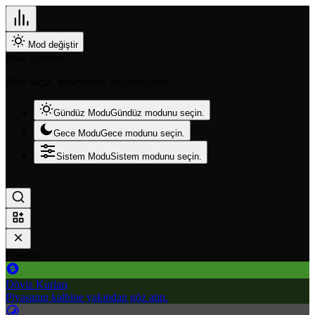
Mod değiştir
Mod Ayarları
Mod seçin, deneyimini kişiselleştirin.
Gündüz Modu
Gündüz modunu seçin.
Gece Modu
Gece modunu seçin.
Sistem Modu
Sistem modunu seçin.
Popüler
Döviz Kurları
Piyasanın kalbine yakından göz atın.