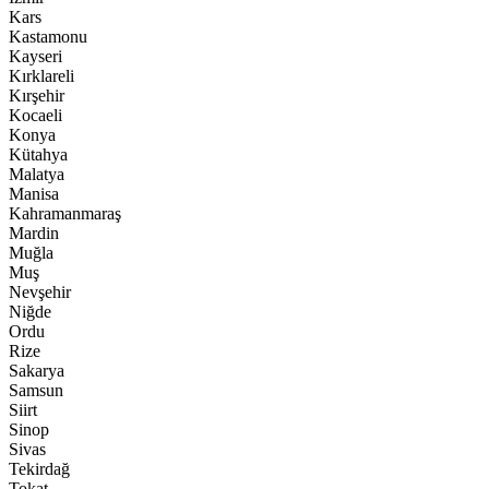
Kars
Kastamonu
Kayseri
Kırklareli
Kırşehir
Kocaeli
Konya
Kütahya
Malatya
Manisa
Kahramanmaraş
Mardin
Muğla
Muş
Nevşehir
Niğde
Ordu
Rize
Sakarya
Samsun
Siirt
Sinop
Sivas
Tekirdağ
Tokat