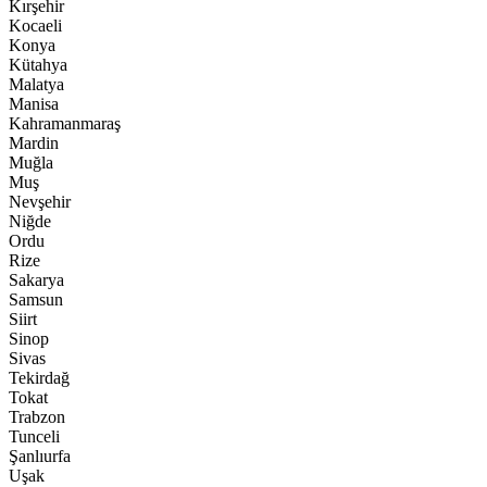
Kırşehir
Kocaeli
Konya
Kütahya
Malatya
Manisa
Kahramanmaraş
Mardin
Muğla
Muş
Nevşehir
Niğde
Ordu
Rize
Sakarya
Samsun
Siirt
Sinop
Sivas
Tekirdağ
Tokat
Trabzon
Tunceli
Şanlıurfa
Uşak