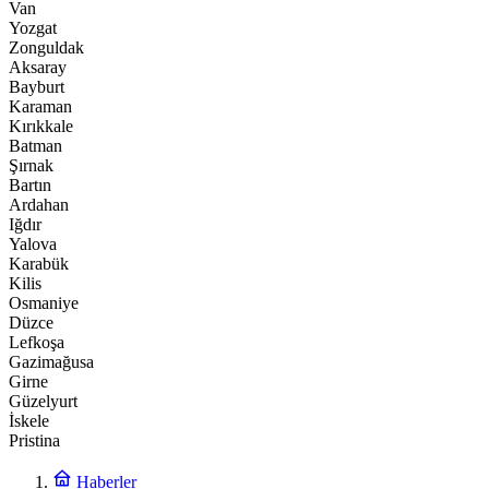
Van
Yozgat
Zonguldak
Aksaray
Bayburt
Karaman
Kırıkkale
Batman
Şırnak
Bartın
Ardahan
Iğdır
Yalova
Karabük
Kilis
Osmaniye
Düzce
Lefkoşa
Gazimağusa
Girne
Güzelyurt
İskele
Pristina
Haberler