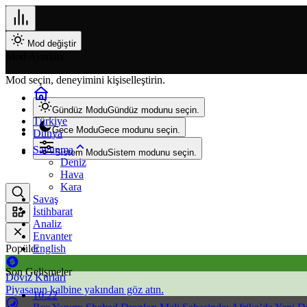
Mod değiştir
Mod Ayarları
Mod seçin, deneyimini kişiselleştirin.
Gündüz Modu
Gündüz modunu seçin.
Türkiye
Gece Modu
Gece modunu seçin.
Dünya
Savunma
Sistem Modu
Sistem modunu seçin.
Deniz
Hava
Kara
Savaş
İstihbarat
Analiz
Envanter
Popüler
English
Son Gelişmeler
Döviz Kurları
Piyasanın kalbine yakından göz atın.
10:22