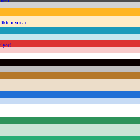
Dönem
kir arıyorlar!
nüyor!