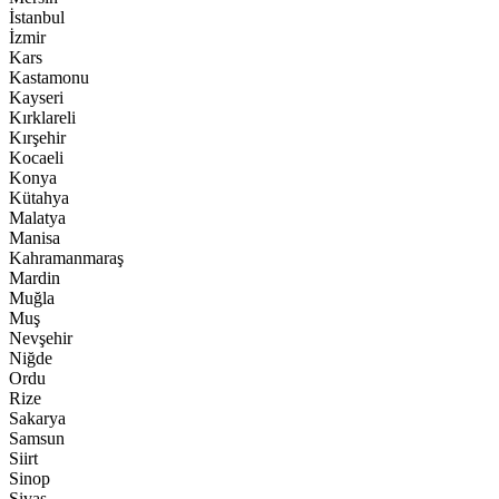
İstanbul
İzmir
Kars
Kastamonu
Kayseri
Kırklareli
Kırşehir
Kocaeli
Konya
Kütahya
Malatya
Manisa
Kahramanmaraş
Mardin
Muğla
Muş
Nevşehir
Niğde
Ordu
Rize
Sakarya
Samsun
Siirt
Sinop
Sivas