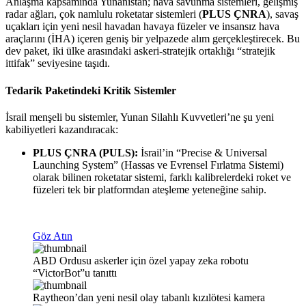
Anlaşma kapsamında Yunanistan; hava savunma sistemleri, gelişmiş
radar ağları, çok namlulu roketatar sistemleri (
PLUS ÇNRA
), savaş
uçakları için yeni nesil havadan havaya füzeler ve insansız hava
araçlarını (İHA) içeren geniş bir yelpazede alım gerçekleştirecek. Bu
dev paket, iki ülke arasındaki askeri-stratejik ortaklığı “stratejik
ittifak” seviyesine taşıdı.
Tedarik Paketindeki Kritik Sistemler
İsrail menşeli bu sistemler, Yunan Silahlı Kuvvetleri’ne şu yeni
kabiliyetleri kazandıracak:
PLUS ÇNRA (PULS):
İsrail’in “Precise & Universal
Launching System” (Hassas ve Evrensel Fırlatma Sistemi)
olarak bilinen roketatar sistemi, farklı kalibrelerdeki roket ve
füzeleri tek bir platformdan ateşleme yeteneğine sahip.
Göz Atın
ABD Ordusu askerler için özel yapay zeka robotu
“VictorBot”u tanıttı
Raytheon’dan yeni nesil olay tabanlı kızılötesi kamera