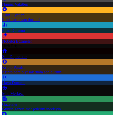
Namaz Vakitleri
Altın Fiyatları
Emtia'larda son durum!
Puan Durumu
Nöbetçi Eczaneler
Hızlı Erişim
Son Depremler
Kripto Paralar
Kripto para piyasalarında son durum!
Hava Durumu
Maç Merkezi
Gazeteler
Günün gazete manşetlerini inceleyin.