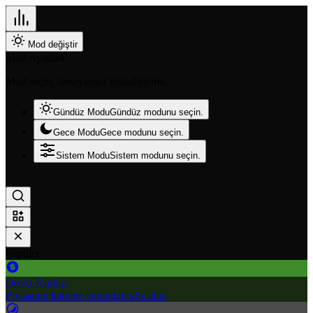
Mod değiştir
Mod Ayarları
Mod seçin, deneyimini kişiselleştirin.
Gündüz Modu
Gündüz modunu seçin.
Gece Modu
Gece modunu seçin.
Sistem Modu
Sistem modunu seçin.
Popüler
Döviz Kurları
Piyasanın kalbine yakından göz atın.