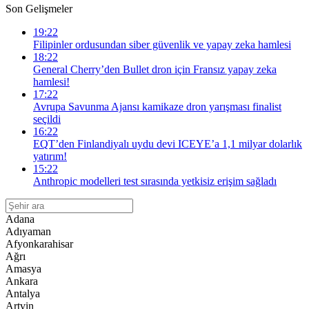
Son Gelişmeler
19:22
Filipinler ordusundan siber güvenlik ve yapay zeka hamlesi
18:22
General Cherry’den Bullet dron için Fransız yapay zeka
hamlesi!
17:22
Avrupa Savunma Ajansı kamikaze dron yarışması finalist
seçildi
16:22
EQT’den Finlandiyalı uydu devi ICEYE’a 1,1 milyar dolarlık
yatırım!
15:22
Anthropic modelleri test sırasında yetkisiz erişim sağladı
Adana
Adıyaman
Afyonkarahisar
Ağrı
Amasya
Ankara
Antalya
Artvin