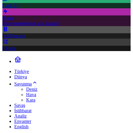
Canlı Tv
Borsa
Hisse senetlerinde son durum!
Yol Durumu
Fikstür
Türkiye
Dünya
Savunma
Deniz
Hava
Kara
Savaş
İstihbarat
Analiz
Envanter
English