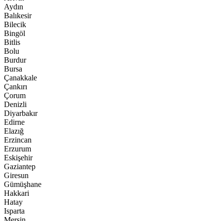
Aydın
Balıkesir
Bilecik
Bingöl
Bitlis
Bolu
Burdur
Bursa
Çanakkale
Çankırı
Çorum
Denizli
Diyarbakır
Edirne
Elazığ
Erzincan
Erzurum
Eskişehir
Gaziantep
Giresun
Gümüşhane
Hakkari
Hatay
Isparta
Mersin