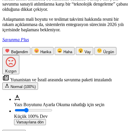
savunma sanayii atılımlarına karşı bir “teknolojik dengeleme” çabası
olduğuna dikkat çekiyor.
Anlaşmanın mali boyutu ve teslimat takvimi hakkında resmi bir
rakam açıklanmasa da, sistemlerin entegrasyon sürecinin 2026 yılı
içerisinde başlaması bekleniyor.
Savunma Plus
Beğendim
Harika
Haha
Vay
Üzgün
Kızgın
Yunanistan ve İsrail arasında savunma paketi imzalandı
Normal (100%)
Yazı Boyutunu Ayarla
Okuma rahatlığı için seçin
Küçük
100%
Dev
Varsayılana dön