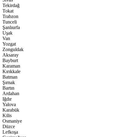
Tekirdağ
Tokat
Trabzon
Tunceli
Şanlıurfa
Uşak
Van
Yozgat
Zonguldak
Aksaray
Bayburt
Karaman
Kırıkkale
Batman
Şırnak
Bartın
Ardahan
Iğdır
Yalova
Karabük
Kilis
Osmaniye
Düzce
Lefkoşa