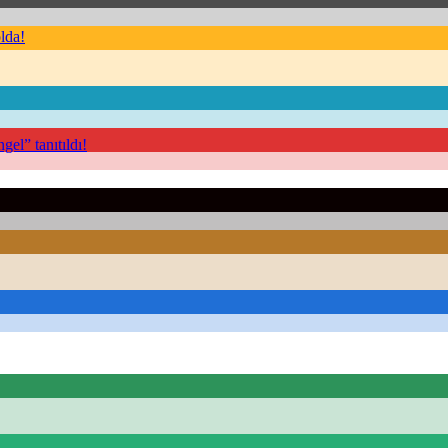
lda!
el” tanıtıldı!