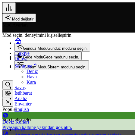
Mod değiştir
Mod Ayarları
Mod seçin, deneyimini kişiselleştirin.
Gündüz Modu
Gündüz modunu seçin.
Türkiye
Gece Modu
Gece modunu seçin.
Dünya
Savunma
Sistem Modu
Sistem modunu seçin.
Deniz
Hava
Kara
Savaş
İstihbarat
Analiz
Envanter
Popüler
English
Son Gelişmeler
Döviz Kurları
Piyasanın kalbine yakından göz atın.
15:22