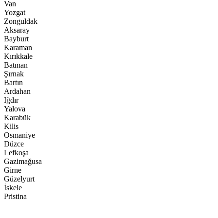
Van
Yozgat
Zonguldak
Aksaray
Bayburt
Karaman
Kırıkkale
Batman
Şırnak
Bartın
Ardahan
Iğdır
Yalova
Karabük
Kilis
Osmaniye
Düzce
Lefkoşa
Gazimağusa
Girne
Güzelyurt
İskele
Pristina