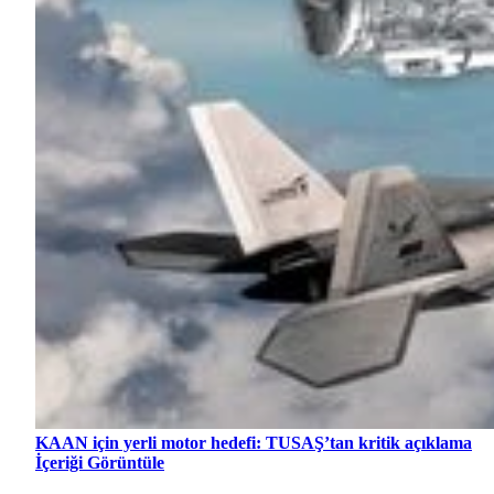
KAAN için yerli motor hedefi: TUSAŞ’tan kritik açıklama
İçeriği Görüntüle