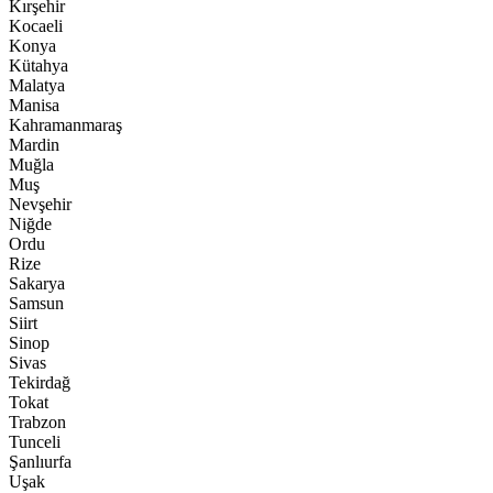
Kırşehir
Kocaeli
Konya
Kütahya
Malatya
Manisa
Kahramanmaraş
Mardin
Muğla
Muş
Nevşehir
Niğde
Ordu
Rize
Sakarya
Samsun
Siirt
Sinop
Sivas
Tekirdağ
Tokat
Trabzon
Tunceli
Şanlıurfa
Uşak