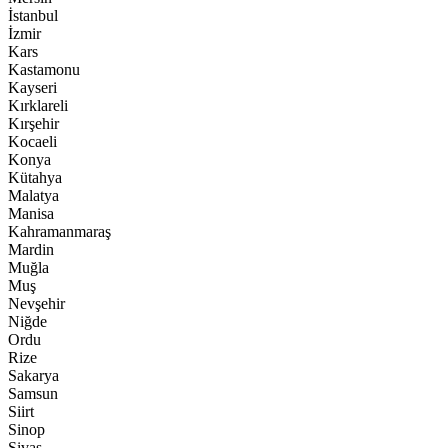
İstanbul
İzmir
Kars
Kastamonu
Kayseri
Kırklareli
Kırşehir
Kocaeli
Konya
Kütahya
Malatya
Manisa
Kahramanmaraş
Mardin
Muğla
Muş
Nevşehir
Niğde
Ordu
Rize
Sakarya
Samsun
Siirt
Sinop
Sivas