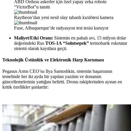
ABD Ordusu askerler için özel yapay zeka robotu
“VictorBot”u tanıttı
Raytheon’dan yeni nesil olay tabanlı kızılötesi kamera
Fuse, Albuquerque’de radyasyon test tesisi kuruyor
Maliyet/Etki Oranı:
Sistemin en pahalı avı, 15 milyon dolar
değerindeki Rus
TOS-1A “Solntsepek”
termobarik roketatar
sistemi olarak kayıtlara geçti.
Teknolojik Üstünlük ve Elektronik Harp Koruması
Pegasus Arms CEO’su Ilya Samoshkin, sistemin başarısının
temelinde her iki ayda bir yapılan yazılım ve donanım
güncellemelerinin yattığını belirtti. Dronu rakiplerinden ayıran en
kritik özellikler şunlardır: