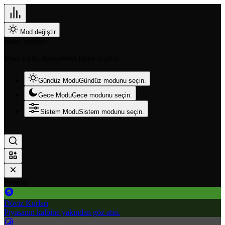
Mod değiştir
Mod Ayarları
Mod seçin, deneyimini kişiselleştirin.
Gündüz Modu
Gündüz modunu seçin.
Gece Modu
Gece modunu seçin.
Sistem Modu
Sistem modunu seçin.
Popüler
Döviz Kurları
Piyasanın kalbine yakından göz atın.