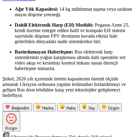
Ağır Yük Kapasitesi:
14 kg mühimmat taşıma veya uzaktan
mayın döşeme yeteneği.
Dahili Elektronik Harp (EH) Modülü:
Pegasus Arms 25,
kendi üzerine entegre edilen hafif ve kompakt EH sistemi
sayesinde düşman FPV dronlarını havada etkisiz hale
getirebilen dünyadaki nadir sistemlerden biri.
Bastırılamayan Haberleşme:
Rus elektronik harp
sistemlerinin yoğun karıştırması altında dahi operatöre net
video akışı ve kesintisiz kontrol imkanı sunan dirençli
haberleşme mimarisi.
Şirket, 2026 yılı içerisinde üretim kapasitesini önemli ölçüde
artırarak Ukrayna ordusuna yapılan teslimatları hızlandırmayı ve
gelişen Rus dron tehdidine karşı yeni teknolojiler geliştirmeyi
hedefliyor.
Beğendim
Harika
Haha
Vay
Üzgün
Kızgın