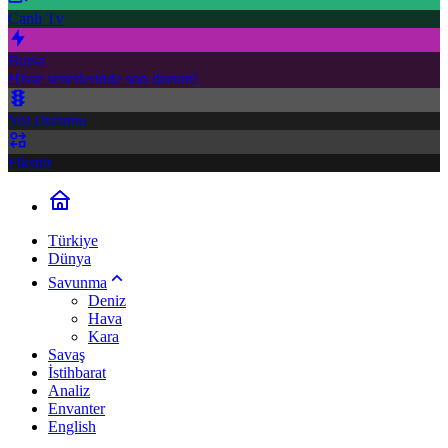
Canlı Tv
Borsa
Hisse senetlerinde son durum!
Yol Durumu
Fikstür
Türkiye
Dünya
Savunma
Deniz
Hava
Kara
Savaş
İstihbarat
Analiz
Envanter
English