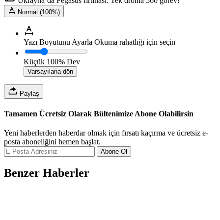
Ukrayna’da Pegasus fırtınası: Tek dronla 560 görev!
Normal (100%)
Yazı Boyutunu Ayarla
Okuma rahatlığı için seçin
Küçük
100%
Dev
Varsayılana dön
Paylaş
Tamamen Ücretsiz Olarak Bültenimize Abone Olabilirsin
Yeni haberlerden haberdar olmak için fırsatı kaçırma ve ücretsiz e-
posta aboneliğini hemen başlat.
Abone Ol
Benzer Haberler