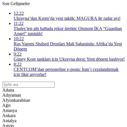
Son Gelişmeler
12:22
Ukrayna’dan Kırım’da yeni taktik: MAGURA ile radar avı!
11:22
Thales’ten altı haftada rekor üretim: Otonom İKA “Guardian
Angel” tanıtıldı!
10:22
Rus Yapımı Shahed Dronları Mali Sahasinda: Afrika’da Yeni
Dönem
9:22
Güney Kore tankları için Ukrayna dersi: Yeni dönem başlıyor!
8:22
CENTCOM’dan personeline e-posta: İran’ı cezalandırmak
için fikir arıyorlar!
Adana
Adıyaman
Afyonkarahisar
Ağrı
Amasya
Ankara
Antalya
Artvin