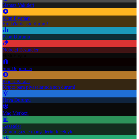
Namaz Vakitleri
Altın Fiyatları
Emtia'larda son durum!
Puan Durumu
Nöbetçi Eczaneler
Hızlı Erişim
Son Depremler
Kripto Paralar
Kripto para piyasalarında son durum!
Hava Durumu
Maç Merkezi
Gazeteler
Günün gazete manşetlerini inceleyin.