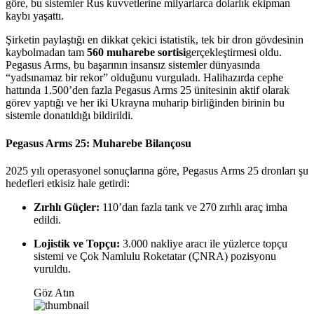
göre, bu sistemler Rus kuvvetlerine milyarlarca dolarlık ekipman
kaybı yaşattı.
Şirketin paylaştığı en dikkat çekici istatistik, tek bir dron gövdesinin
kaybolmadan tam
560 muharebe sortisi
gerçekleştirmesi oldu.
Pegasus Arms, bu başarının insansız sistemler dünyasında
“yadsınamaz bir rekor” olduğunu vurguladı. Halihazırda cephe
hattında 1.500’den fazla Pegasus Arms 25 ünitesinin aktif olarak
görev yaptığı ve her iki Ukrayna muharip birliğinden birinin bu
sistemle donatıldığı bildirildi.
Pegasus Arms 25: Muharebe Bilançosu
2025 yılı operasyonel sonuçlarına göre, Pegasus Arms 25 dronları şu
hedefleri etkisiz hale getirdi:
Zırhlı Güçler:
110’dan fazla tank ve 270 zırhlı araç imha
edildi.
Lojistik ve Topçu:
3.000 nakliye aracı ile yüzlerce topçu
sistemi ve Çok Namlulu Roketatar (ÇNRA) pozisyonu
vuruldu.
Göz Atın