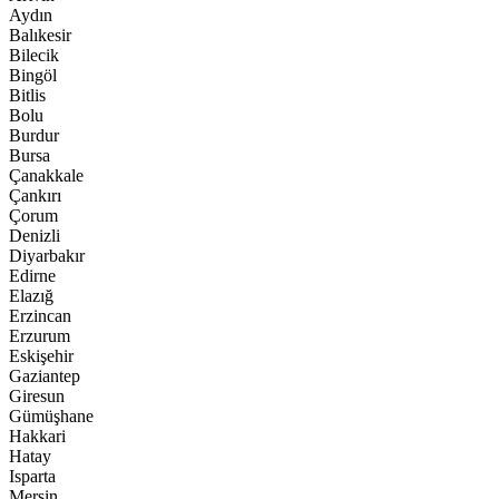
Aydın
Balıkesir
Bilecik
Bingöl
Bitlis
Bolu
Burdur
Bursa
Çanakkale
Çankırı
Çorum
Denizli
Diyarbakır
Edirne
Elazığ
Erzincan
Erzurum
Eskişehir
Gaziantep
Giresun
Gümüşhane
Hakkari
Hatay
Isparta
Mersin