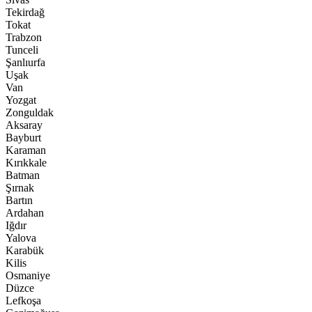
Tekirdağ
Tokat
Trabzon
Tunceli
Şanlıurfa
Uşak
Van
Yozgat
Zonguldak
Aksaray
Bayburt
Karaman
Kırıkkale
Batman
Şırnak
Bartın
Ardahan
Iğdır
Yalova
Karabük
Kilis
Osmaniye
Düzce
Lefkoşa