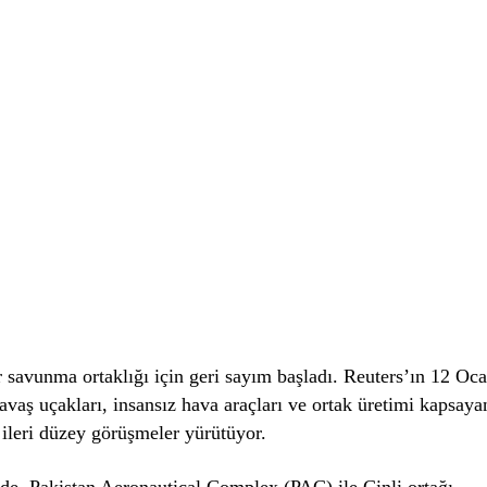
r savunma ortaklığı için geri sayım başladı. Reuters’ın 12 Oc
avaş uçakları, insansız hava araçları ve ortak üretimi kapsaya
ileri düzey görüşmeler yürütüyor.
de, Pakistan Aeronautical Complex (PAC) ile Çinli ortağı