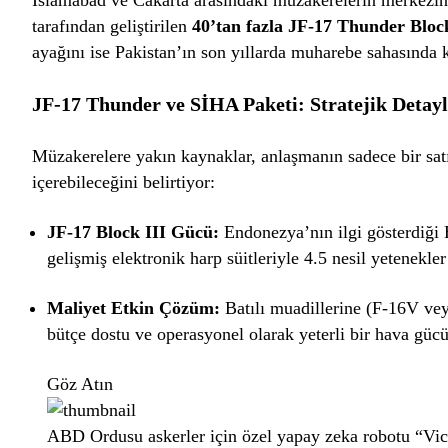
tarafından geliştirilen
40’tan fazla JF-17 Thunder Bloc
ayağını ise Pakistan’ın son yıllarda muharebe sahasında k
JF-17 Thunder ve SİHA Paketi: Stratejik Detay
Müzakerelere yakın kaynaklar, anlaşmanın sadece bir satın
içerebileceğini belirtiyor:
JF-17 Block III Gücü:
Endonezya’nın ilgi gösterdiği 
gelişmiş elektronik harp süitleriyle 4.5 nesil yetenekle
Maliyet Etkin Çözüm:
Batılı muadillerine (F-16V vey
bütçe dostu ve operasyonel olarak yeterli bir hava gü
Göz Atın
ABD Ordusu askerler için özel yapay zeka robotu “Vict