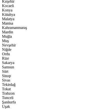
Kırşehir
Kocaeli
Konya
Kütahya
Malatya
Manisa
Kahramanmaraş
Mardin
Muğla
Muş
Nevşehir
Niğde
Ordu
Rize
Sakarya
Samsun
Siirt
Sinop
Sivas
Tekirdağ
Tokat
Trabzon
Tunceli
Şanlıurfa
Uşak