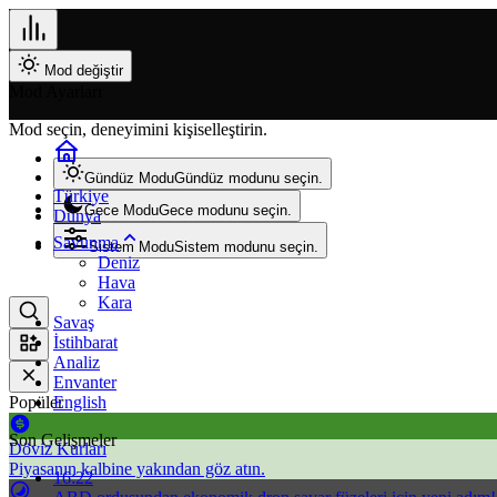
Mod değiştir
Mod Ayarları
Mod seçin, deneyimini kişiselleştirin.
Gündüz Modu
Gündüz modunu seçin.
Türkiye
Gece Modu
Gece modunu seçin.
Dünya
Savunma
Sistem Modu
Sistem modunu seçin.
Deniz
Hava
Kara
Savaş
İstihbarat
Analiz
Envanter
Popüler
English
Son Gelişmeler
Döviz Kurları
Piyasanın kalbine yakından göz atın.
16:22