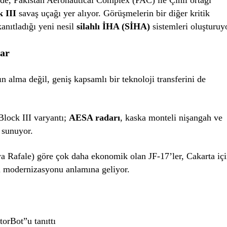
k III
savaş uçağı yer alıyor. Görüşmelerin bir diğer kritik
anıtladığı yeni nesil
silahlı İHA (SİHA)
sistemleri oluşturuy
lar
 alma değil, geniş kapsamlı bir teknoloji transferini de
Block III varyantı;
AESA radarı
, kaska monteli nişangah ve
r sunuyor.
a Rafale) göre çok daha ekonomik olan JF-17’ler, Cakarta iç
cü modernizasyonu anlamına geliyor.
orBot”u tanıttı