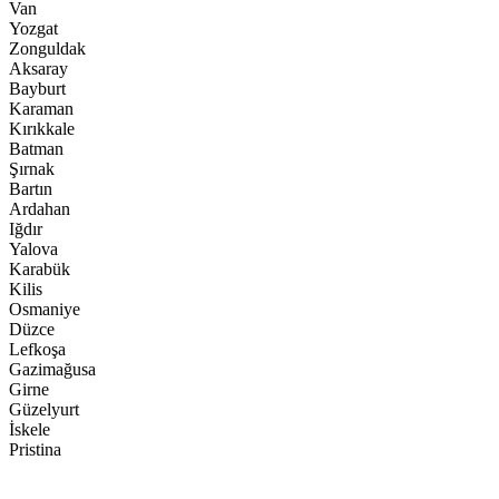
Van
Yozgat
Zonguldak
Aksaray
Bayburt
Karaman
Kırıkkale
Batman
Şırnak
Bartın
Ardahan
Iğdır
Yalova
Karabük
Kilis
Osmaniye
Düzce
Lefkoşa
Gazimağusa
Girne
Güzelyurt
İskele
Pristina