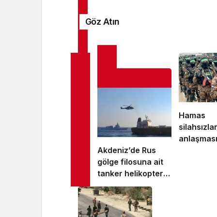
Göz Atın
Hamas
silahsızl
anlaşması
Akdeniz’de Rus
etti, zorlu
gölge filosuna ait
neler?
tanker helikopterle
basıldı