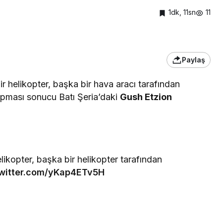
1dk, 11sn
11
Paylaş
bir helikopter, başka bir hava aracı tarafından
kopması sonucu Batı Şeria’daki
Gush Etzion
helikopter, başka bir helikopter tarafından
twitter.com/yKap4ETv5H