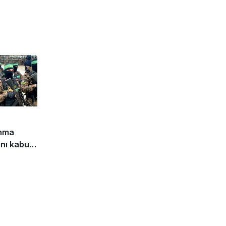
anma
nı kabul
klar