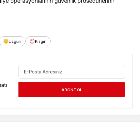
ye operasyonlarının güvenlik prosedürlerinin
Üzgün
Kızgın
atı
ABONE OL