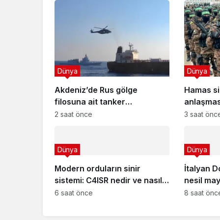
Dünya
Dünya
Akdeniz’de Rus gölge
Hamas si
filosuna ait tanker
anlaşması
helikopterle basıldı
zorluklar
2 saat önce
3 saat önc
Dünya
Dünya
Modern orduların sinir
İtalyan D
sistemi: C4ISR nedir ve nasıl
nesil may
çalışır?
lamosyon
6 saat önce
8 saat önc