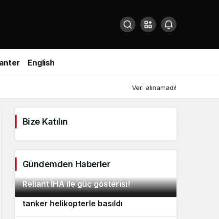
anter
English
Veri alınamadı!
Bize Katılın
Gündemden Haberler
Quantum Systems’ten yeni nesil
2
Reliant İHA ile güç gösterisi!
Akdeniz’de Rus gölge filosuna ait
3
tanker helikopterle basıldı
Hamas silahsızlanma anlaşmasını
4