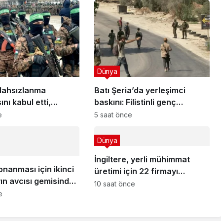
Dünya
lahsızlanma
Batı Şeria’da yerleşimci
nı kabul etti,
baskını: Filistinli genç
 neler?
vuruldu!
e
5 saat önce
Dünya
İngiltere, yerli mühimmat
onanması için ikinci
üretimi için 22 firmayı
ın avcısı gemisinde
fonluyor
10 saat önce
 aşaması!
e