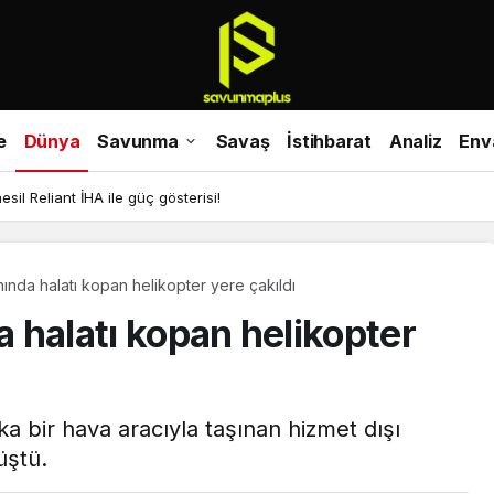
e
Dünya
Savunma
Savaş
İstihbarat
Analiz
Env
il Reliant İHA ile güç gösterisi!
anında halatı kopan helikopter yere çakıldı
a halatı kopan helikopter
ka bir hava aracıyla taşınan hizmet dışı
üştü.