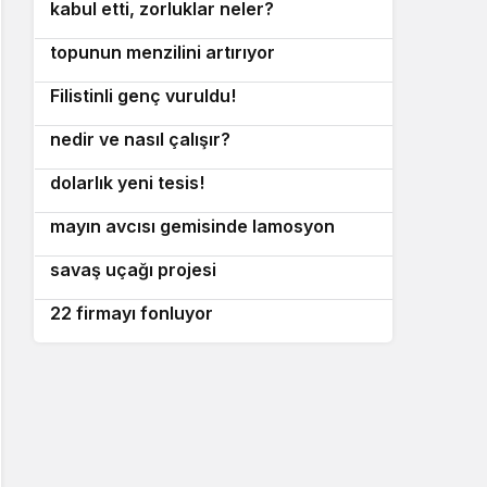
kabul etti, zorluklar neler?
BAE Systems ve Diehl, Mk 45 deniz
5
topunun menzilini artırıyor
Batı Şeria’da yerleşimci baskını:
6
Filistinli genç vuruldu!
Modern orduların sinir sistemi: C4ISR
7
nedir ve nasıl çalışır?
B-21 Raider birlikleri için 39,9 milyon
8
dolarlık yeni tesis!
İtalyan Donanması için ikinci nesil
9
mayın avcısı gemisinde lamosyon
İsrail f-35 esinli yeni nesil pilotsuz
10
aşaması!
savaş uçağı projesi
İngiltere, yerli mühimmat üretimi için
22 firmayı fonluyor