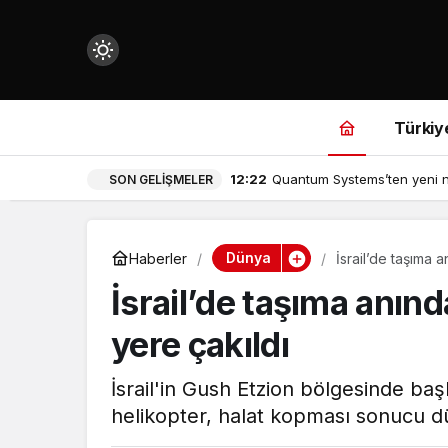
Mod
değiştir
Türkiy
12:22
Quantum Systems’ten yeni nes
SON GELIŞMELER
çin.
Dünya
Haberler
İsrail’de taşıma 
İsrail’de taşıma anınd
n.
yere çakıldı
in.
İsrail'in Gush Etzion bölgesinde baş
helikopter, halat kopması sonucu d