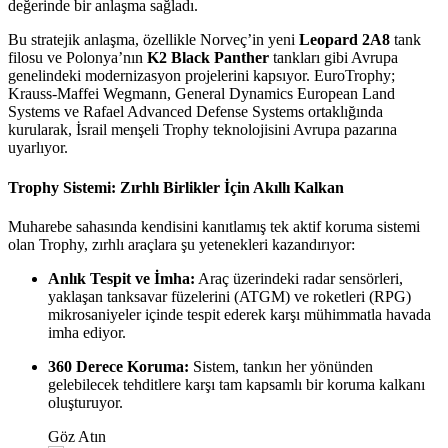
değerinde bir anlaşma sağladı.
Bu stratejik anlaşma, özellikle Norveç’in yeni
Leopard 2A8
tank
filosu ve Polonya’nın
K2 Black Panther
tankları gibi Avrupa
genelindeki modernizasyon projelerini kapsıyor. EuroTrophy;
Krauss-Maffei Wegmann, General Dynamics European Land
Systems ve Rafael Advanced Defense Systems ortaklığında
kurularak, İsrail menşeli Trophy teknolojisini Avrupa pazarına
uyarlıyor.
Trophy Sistemi: Zırhlı Birlikler İçin Akıllı Kalkan
Muharebe sahasında kendisini kanıtlamış tek aktif koruma sistemi
olan Trophy, zırhlı araçlara şu yetenekleri kazandırıyor:
Anlık Tespit ve İmha:
Araç üzerindeki radar sensörleri,
yaklaşan tanksavar füzelerini (ATGM) ve roketleri (RPG)
mikrosaniyeler içinde tespit ederek karşı mühimmatla havada
imha ediyor.
360 Derece Koruma:
Sistem, tankın her yönünden
gelebilecek tehditlere karşı tam kapsamlı bir koruma kalkanı
oluşturuyor.
Göz Atın