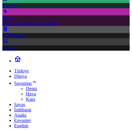
Canlı Tv
Borsa
Hisse senetlerinde son durum!
Yol Durumu
Fikstür
Türkiye
Dünya
Savunma
Deniz
Hava
Kara
Savaş
İstihbarat
Analiz
Envanter
English