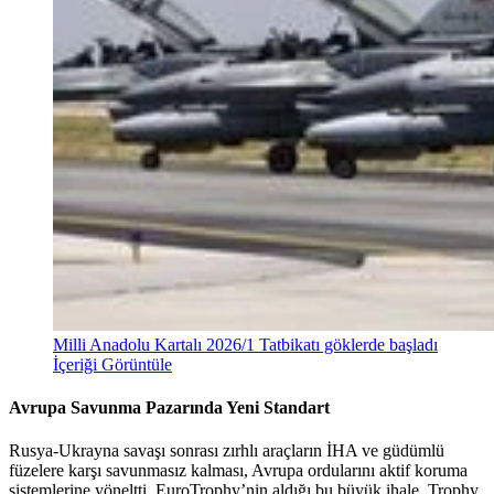
Milli Anadolu Kartalı 2026/1 Tatbikatı göklerde başladı
İçeriği Görüntüle
Avrupa Savunma Pazarında Yeni Standart
Rusya-Ukrayna savaşı sonrası zırhlı araçların İHA ve güdümlü
füzelere karşı savunmasız kalması, Avrupa ordularını aktif koruma
sistemlerine yöneltti. EuroTrophy’nin aldığı bu büyük ihale, Trophy