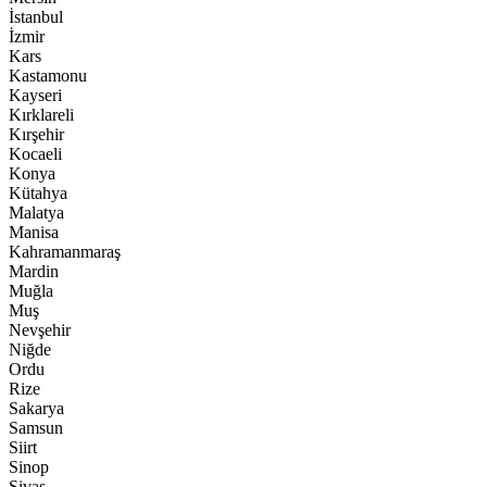
İstanbul
İzmir
Kars
Kastamonu
Kayseri
Kırklareli
Kırşehir
Kocaeli
Konya
Kütahya
Malatya
Manisa
Kahramanmaraş
Mardin
Muğla
Muş
Nevşehir
Niğde
Ordu
Rize
Sakarya
Samsun
Siirt
Sinop
Sivas