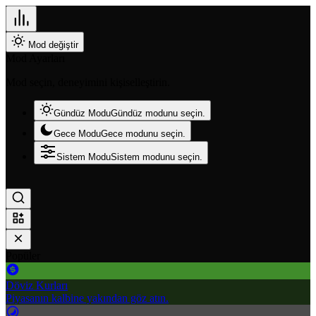
Mod değiştir
Mod Ayarları
Mod seçin, deneyimini kişiselleştirin.
Gündüz Modu
Gündüz modunu seçin.
Gece Modu
Gece modunu seçin.
Sistem Modu
Sistem modunu seçin.
Popüler
Döviz Kurları
Piyasanın kalbine yakından göz atın.