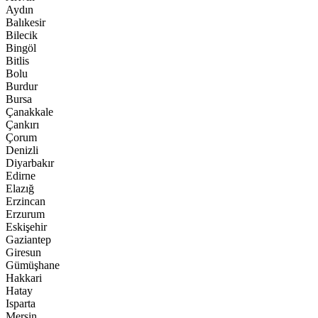
Aydın
Balıkesir
Bilecik
Bingöl
Bitlis
Bolu
Burdur
Bursa
Çanakkale
Çankırı
Çorum
Denizli
Diyarbakır
Edirne
Elazığ
Erzincan
Erzurum
Eskişehir
Gaziantep
Giresun
Gümüşhane
Hakkari
Hatay
Isparta
Mersin