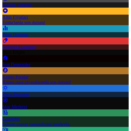
Namaz Vakitleri
Altın Fiyatları
Emtia'larda son durum!
Puan Durumu
Nöbetçi Eczaneler
Hızlı Erişim
Son Depremler
Kripto Paralar
Kripto para piyasalarında son durum!
Hava Durumu
Maç Merkezi
Gazeteler
Günün gazete manşetlerini inceleyin.