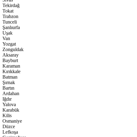
Tekirdağ
Tokat
Trabzon
Tunceli
Şanlıurfa
Uşak
Van
Yozgat
Zonguldak
Aksaray
Bayburt
Karaman
Kırıkkale
Batman
Şırnak
Bartın
Ardahan
Iğdır
Yalova
Karabük
Kilis
Osmaniye
Düzce
Lefkoşa