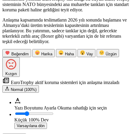
sisteminin NATO bünyesindeki ana muharebe tankları için standart
koruma paketi haline geldiğini teyit ediyor.
Anlaşma kapsamında teslimatların 2026 yılı sonunda başlaması ve
Almanya’daki üretim tesislerinin kapasitesinin artırılması
planlanıyor. Bu yatırımın, sadece tanklar için değil, gelecekte
tekerlekli zırhlı araç (Boxer gibi) varyantları için de bir referans
teşkil edeceği belirtiliyor.
Beğendim
Harika
Haha
Vay
Üzgün
Kızgın
EuroTrophy aktif koruma sistemleri için anlaşma imzaladı
Normal (100%)
Yazı Boyutunu Ayarla
Okuma rahatlığı için seçin
Küçük
100%
Dev
Varsayılana dön