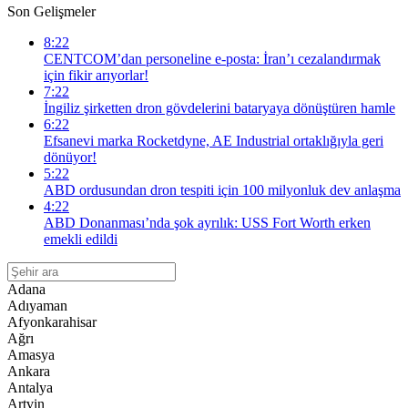
Son Gelişmeler
8:22
CENTCOM’dan personeline e-posta: İran’ı cezalandırmak
için fikir arıyorlar!
7:22
İngiliz şirketten dron gövdelerini bataryaya dönüştüren hamle
6:22
Efsanevi marka Rocketdyne, AE Industrial ortaklığıyla geri
dönüyor!
5:22
ABD ordusundan dron tespiti için 100 milyonluk dev anlaşma
4:22
ABD Donanması’nda şok ayrılık: USS Fort Worth erken
emekli edildi
Adana
Adıyaman
Afyonkarahisar
Ağrı
Amasya
Ankara
Antalya
Artvin