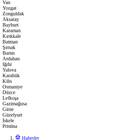
Van
Yozgat
Zonguldak
Aksaray
Bayburt
Karaman
Kırıkkale
Batman
Şırnak
Bartın
Ardahan
Iğdır
Yalova
Karabük
Kilis
Osmaniye
Düzce
Lefkoşa
Gazimağusa
Girne
Güzelyurt
İskele
Pristina
Haberler