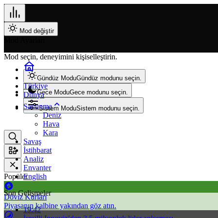
Mod değiştir
Mod Ayarları
Mod seçin, deneyimini kişiselleştirin.
Gündüz Modu
Gündüz modunu seçin.
Türkiye
Gece Modu
Gece modunu seçin.
Dünya
Savunma
Sistem Modu
Sistem modunu seçin.
Deniz
Hava
Kara
Savaş
İstihbarat
Analiz
Envanter
Popüler
English
Son Gelişmeler
Döviz Kurları
Piyasanın kalbine yakından göz atın.
19:42