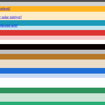
rleşti!
sular ısiniyor!
kezini açtı!