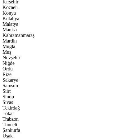
Kırşehir
Kocaeli
Konya
Kütahya
Malatya
Manisa
Kahramanmaraş
Mardin
Muğla
Muş
Nevşehir
Niğde
Ordu
Rize
Sakarya
Samsun
Siirt
Sinop
Sivas
Tekirdağ
Tokat
Trabzon
Tunceli
Şanlıurfa
Uşak