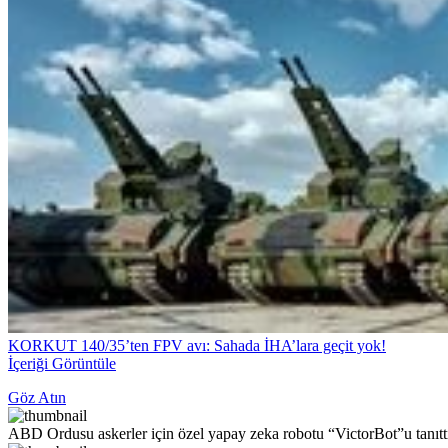
KORKUT 140/35’ten FPV avı: Sahada İHA’lara geçit yok!
İçeriği Görüntüle
Göz Atın
ABD Ordusu askerler için özel yapay zeka robotu “VictorBot”u tanıtt