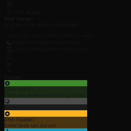
Mod değiştir
Mod Ayarları
Mod seçin, deneyimini kişiselleştirin.
Gündüz Modu
Gündüz modunu seçin.
Gece Modu
Gece modunu seçin.
Sistem Modu
Sistem modunu seçin.
Popüler
Döviz Kurları
Piyasanın kalbine yakından göz atın.
Namaz Vakitleri
Altın Fiyatları
Emtia'larda son durum!