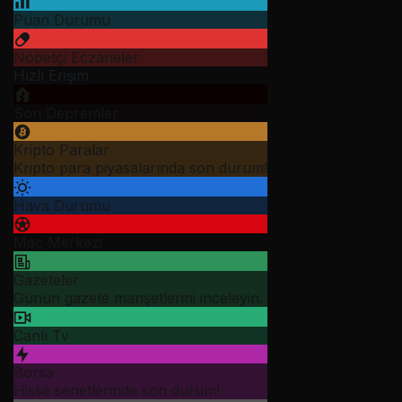
Puan Durumu
Nöbetçi Eczaneler
Hızlı Erişim
Son Depremler
Kripto Paralar
Kripto para piyasalarında son durum!
Hava Durumu
Maç Merkezi
Gazeteler
Günün gazete manşetlerini inceleyin.
Canlı Tv
Borsa
Hisse senetlerinde son durum!