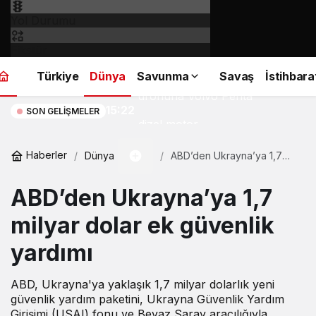
Yol Durumu
Fikstür
Blue Ops’tan V7 deniz
Türkiye
Dünya
Savunma
Savaş
İstihbara
dronuna Volvo Penta
15:22
SON GELIŞMELER
dizel motor
entegrasyonu!
Haberler
Dünya
ABD’den Ukrayna’ya 1,7
milyar dolar ek güvenlik
yardımı
ABD’den Ukrayna’ya 1,7
milyar dolar ek güvenlik
yardımı
ABD, Ukrayna'ya yaklaşık 1,7 milyar dolarlık yeni
güvenlik yardım paketini, Ukrayna Güvenlik Yardım
Girişimi (USAI) fonu ve Beyaz Saray aracılığıyla