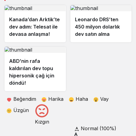
Kanada’dan Arktik’te
Leonardo DRS’ten
dev adım: Telesat ile
450 milyon dolarlık
devasa anlaşma!
dev satın alma
ABD’nin rafa
kaldırılan dev topu
hipersonik çağ için
döndü!
Beğendim
Harika
Haha
Vay
Üzgün
Kızgın
Normal (100%)