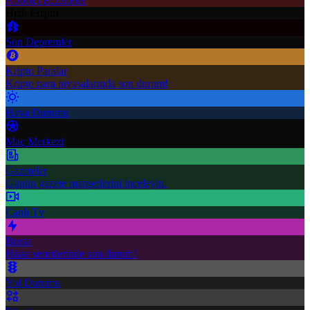
Nöbetçi Eczaneler
Hızlı Erişim
Son Depremler
Kripto Paralar
Kripto para piyasalarında son durum!
Hava Durumu
Maç Merkezi
Gazeteler
Günün gazete manşetlerini inceleyin.
Canlı Tv
Borsa
Hisse senetlerinde son durum!
Yol Durumu