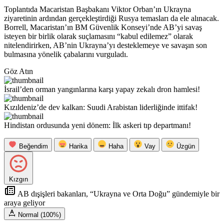
Toplantıda Macaristan Başbakanı Viktor Orban’ın Ukrayna
ziyaretinin ardından gerçekleştirdiği Rusya temasları da ele alınacak.
Borrell, Macaristan’ın BM Güvenlik Konseyi’nde AB’yi savaş
isteyen bir birlik olarak suçlamasını “kabul edilemez” olarak
nitelendirirken, AB’nin Ukrayna’yı desteklemeye ve savaşın son
bulmasına yönelik çabalarını vurguladı.
Göz Atın
İsrail’den orman yangınlarına karşı yapay zekalı dron hamlesi!
Kızıldeniz’de dev kalkan: Suudi Arabistan liderliğinde ittifak!
Hindistan ordusunda yeni dönem: İlk askeri tıp departmanı!
Beğendim
Harika
Haha
Vay
Üzgün
Kızgın
AB dışişleri bakanları, “Ukrayna ve Orta Doğu” gündemiyle bir
araya geliyor
Normal (100%)