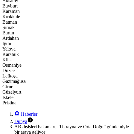
Aksaray
Bayburt
Karaman
Kırıkkale
Batman
Şırnak
Bartın
Ardahan
Iğdır
Yalova
Karabük
Kilis
Osmaniye
Düzce
Lefkoşa
Gazimağusa
Girne
Güzelyurt
İskele
Pristina
Haberler
Dünya
AB dışişleri bakanları, “Ukrayna ve Orta Doğu” gündemiyle
bir araya geliyor