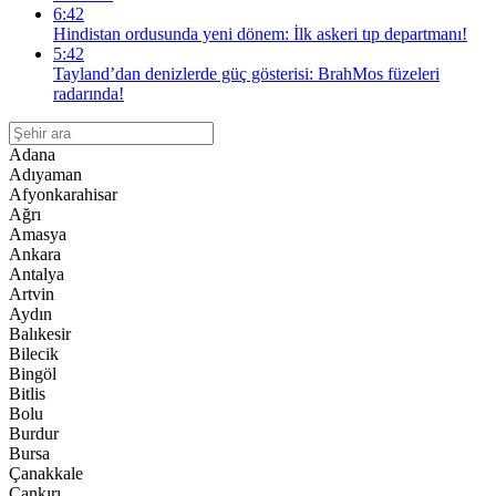
6:42
Hindistan ordusunda yeni dönem: İlk askeri tıp departmanı!
5:42
Tayland’dan denizlerde güç gösterisi: BrahMos füzeleri
radarında!
Adana
Adıyaman
Afyonkarahisar
Ağrı
Amasya
Ankara
Antalya
Artvin
Aydın
Balıkesir
Bilecik
Bingöl
Bitlis
Bolu
Burdur
Bursa
Çanakkale
Çankırı