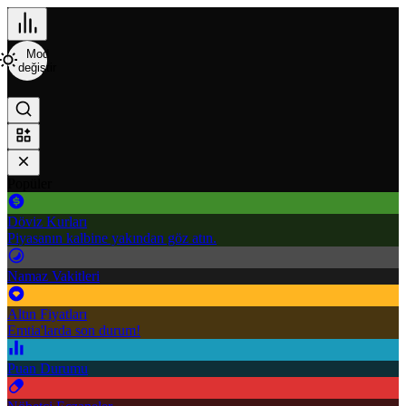
Mod
değiştir
Popüler
Döviz Kurları
Piyasanın kalbine yakından göz atın.
Namaz Vakitleri
Altın Fiyatları
Emtia'larda son durum!
Puan Durumu