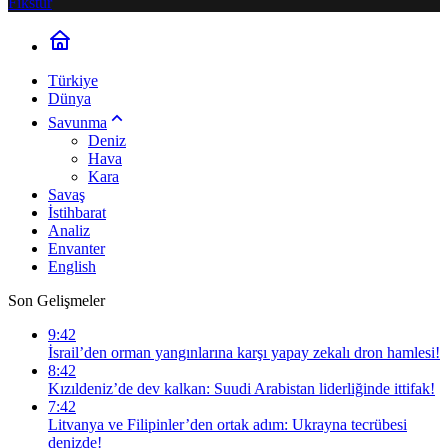
Fikstür
Türkiye
Dünya
Savunma
Deniz
Hava
Kara
Savaş
İstihbarat
Analiz
Envanter
English
Son Gelişmeler
9:42
İsrail’den orman yangınlarına karşı yapay zekalı dron hamlesi!
8:42
Kızıldeniz’de dev kalkan: Suudi Arabistan liderliğinde ittifak!
7:42
Litvanya ve Filipinler’den ortak adım: Ukrayna tecrübesi
denizde!