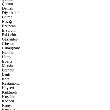
Çorum
Denizli
Diyarbakır
Edirne
Elazığ
Erzincan
Erzurum
Eskişehir
Gaziantep
Giresun
Gümüşhane
Hakkari
Hatay
Isparta
Mersin
İstanbul
İzmir
Kars
Kastamonu
Kayseri
Kırklareli
Kırşehir
Kocaeli
Konya
Kütahya