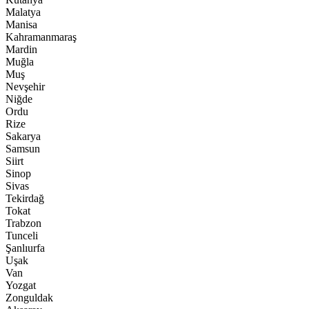
Malatya
Manisa
Kahramanmaraş
Mardin
Muğla
Muş
Nevşehir
Niğde
Ordu
Rize
Sakarya
Samsun
Siirt
Sinop
Sivas
Tekirdağ
Tokat
Trabzon
Tunceli
Şanlıurfa
Uşak
Van
Yozgat
Zonguldak