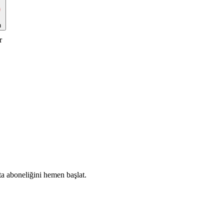
n
r
ta aboneliğini hemen başlat.