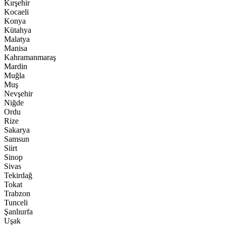
Kırşehir
Kocaeli
Konya
Kütahya
Malatya
Manisa
Kahramanmaraş
Mardin
Muğla
Muş
Nevşehir
Niğde
Ordu
Rize
Sakarya
Samsun
Siirt
Sinop
Sivas
Tekirdağ
Tokat
Trabzon
Tunceli
Şanlıurfa
Uşak