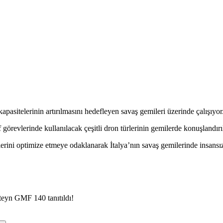
pasitelerinin artırılmasını hedefleyen savaş gemileri üzerinde çalışıyor
örevlerinde kullanılacak çeşitli dron türlerinin gemilerde konuşlandır
rini optimize etmeye odaklanarak İtalya’nın savaş gemilerinde insansı
teyn GMF 140 tanıtıldı!