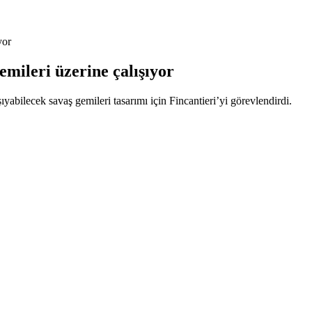
yor
gemileri üzerine çalışıyor
ıyabilecek savaş gemileri tasarımı için Fincantieri’yi görevlendirdi.