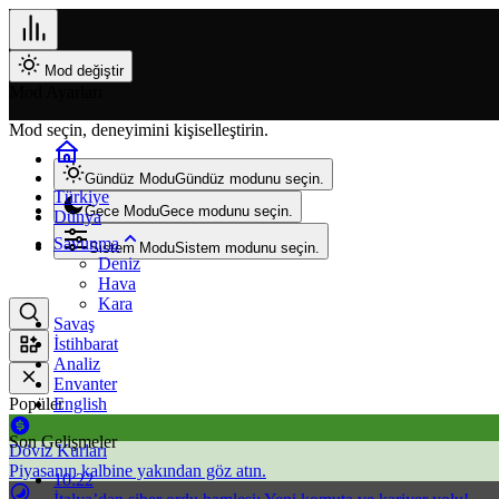
Mod değiştir
Mod Ayarları
Mod seçin, deneyimini kişiselleştirin.
Gündüz Modu
Gündüz modunu seçin.
Türkiye
Gece Modu
Gece modunu seçin.
Dünya
Savunma
Sistem Modu
Sistem modunu seçin.
Deniz
Hava
Kara
Savaş
İstihbarat
Analiz
Envanter
Popüler
English
Son Gelişmeler
Döviz Kurları
Piyasanın kalbine yakından göz atın.
10:22