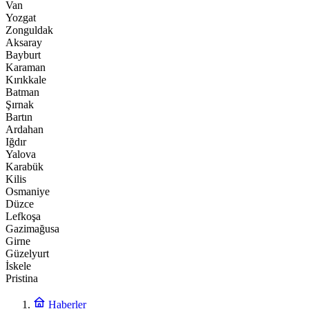
Van
Yozgat
Zonguldak
Aksaray
Bayburt
Karaman
Kırıkkale
Batman
Şırnak
Bartın
Ardahan
Iğdır
Yalova
Karabük
Kilis
Osmaniye
Düzce
Lefkoşa
Gazimağusa
Girne
Güzelyurt
İskele
Pristina
Haberler