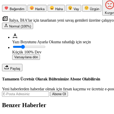
Beğendim
Harika
Haha
Vay
Üzgün
Kızgı
İtalya, İHA’lar için tasarlanan yeni savaş gemileri üzerine çalışıyo
Normal (100%)
Yazı Boyutunu Ayarla
Okuma rahatlığı için seçin
Küçük
100%
Dev
Varsayılana dön
Paylaş
Tamamen Ücretsiz Olarak Bültenimize Abone Olabilirsin
Yeni haberlerden haberdar olmak için fırsatı kaçırma ve ücretsiz e-pos
Abone Ol
Benzer Haberler