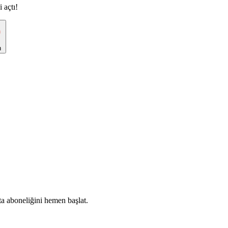
 açtı!
n
ta aboneliğini hemen başlat.