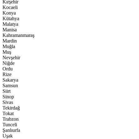
Kırşehir
Kocaeli
Konya
Kütahya
Malatya
Manisa
Kahramanmaraş
Mardin
Muğla
Muş
Nevşehir
Niğde
Ordu
Rize
Sakarya
Samsun
Siirt
Sinop
Sivas
Tekirdağ
Tokat
Trabzon
Tunceli
Şanlıurfa
Uşak