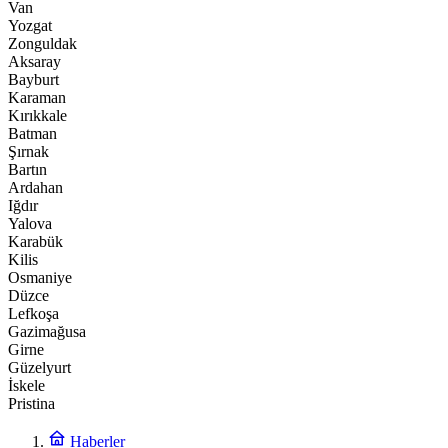
Van
Yozgat
Zonguldak
Aksaray
Bayburt
Karaman
Kırıkkale
Batman
Şırnak
Bartın
Ardahan
Iğdır
Yalova
Karabük
Kilis
Osmaniye
Düzce
Lefkoşa
Gazimağusa
Girne
Güzelyurt
İskele
Pristina
Haberler