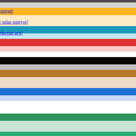
rleşti!
sular ısiniyor!
kezini açtı!