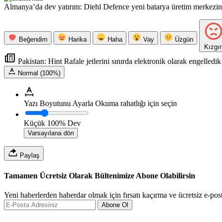
Almanya’da dev yatırım: Diehl Defence yeni batarya üretim merkezini
Beğendim
Harika
Haha
Vay
Üzgün
Kızgı
Pakistan: Hint Rafale jetlerini sınırda elektronik olarak engelledik
Normal (100%)
Yazı Boyutunu Ayarla
Okuma rahatlığı için seçin
Küçük
100%
Dev
Varsayılana dön
Paylaş
Tamamen Ücretsiz Olarak Bültenimize Abone Olabilirsin
Yeni haberlerden haberdar olmak için fırsatı kaçırma ve ücretsiz e-pos
Abone Ol