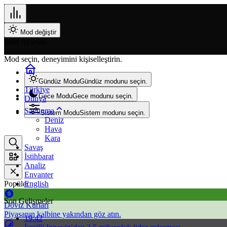
Mod değiştir
Mod Ayarları
Mod seçin, deneyimini kişiselleştirin.
Gündüz Modu
Gündüz modunu seçin.
Türkiye
Gece Modu
Gece modunu seçin.
Dünya
Savunma
Sistem Modu
Sistem modunu seçin.
Deniz
Hava
Kara
Savaş
İstihbarat
Analiz
Envanter
Popüler
English
Son Gelişmeler
Döviz Kurları
Piyasanın kalbine yakından göz atın.
19:42