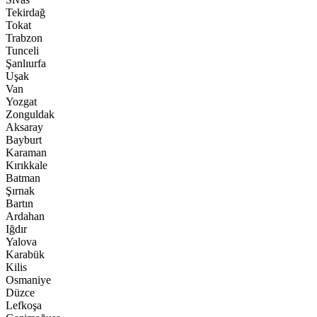
Tekirdağ
Tokat
Trabzon
Tunceli
Şanlıurfa
Uşak
Van
Yozgat
Zonguldak
Aksaray
Bayburt
Karaman
Kırıkkale
Batman
Şırnak
Bartın
Ardahan
Iğdır
Yalova
Karabük
Kilis
Osmaniye
Düzce
Lefkoşa