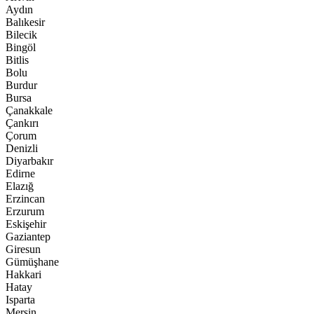
Aydın
Balıkesir
Bilecik
Bingöl
Bitlis
Bolu
Burdur
Bursa
Çanakkale
Çankırı
Çorum
Denizli
Diyarbakır
Edirne
Elazığ
Erzincan
Erzurum
Eskişehir
Gaziantep
Giresun
Gümüşhane
Hakkari
Hatay
Isparta
Mersin