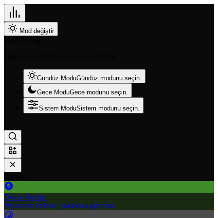
Mod değiştir
Mod Ayarları
Mod seçin, deneyimini kişiselleştirin.
Gündüz Modu
Gündüz modunu seçin.
Gece Modu
Gece modunu seçin.
Sistem Modu
Sistem modunu seçin.
Popüler
Döviz Kurları
Piyasanın kalbine yakından göz atın.