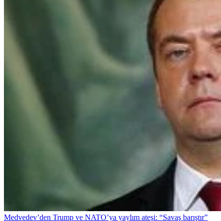
Medvedev’den Trump ve NATO’ya yaylım ateşi: “Savaş barıştır”