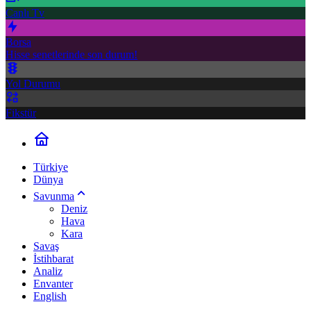
Canlı Tv
Borsa
Hisse senetlerinde son durum!
Yol Durumu
Fikstür
Türkiye
Dünya
Savunma
Deniz
Hava
Kara
Savaş
İstihbarat
Analiz
Envanter
English