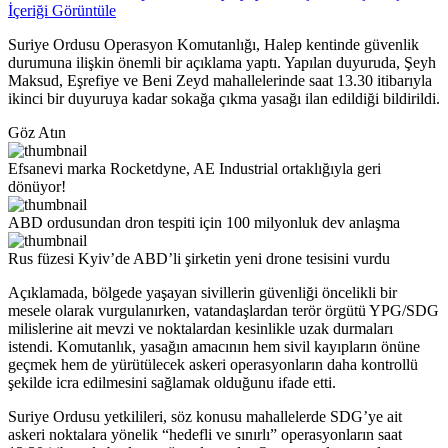
İçeriği Görüntüle
Suriye Ordusu Operasyon Komutanlığı, Halep kentinde güvenlik
durumuna ilişkin önemli bir açıklama yaptı. Yapılan duyuruda, Şeyh
Maksud, Eşrefiye ve Beni Zeyd mahallelerinde saat 13.30 itibarıyla
ikinci bir duyuruya kadar sokağa çıkma yasağı ilan edildiği bildirildi.
Göz Atın
Efsanevi marka Rocketdyne, AE Industrial ortaklığıyla geri
dönüyor!
ABD ordusundan dron tespiti için 100 milyonluk dev anlaşma
Rus füzesi Kyiv’de ABD’li şirketin yeni drone tesisini vurdu
Açıklamada, bölgede yaşayan sivillerin güvenliği öncelikli bir
mesele olarak vurgulanırken, vatandaşlardan terör örgütü YPG/SDG
milislerine ait mevzi ve noktalardan kesinlikle uzak durmaları
istendi. Komutanlık, yasağın amacının hem sivil kayıpların önüne
geçmek hem de yürütülecek askeri operasyonların daha kontrollü
şekilde icra edilmesini sağlamak olduğunu ifade etti.
Suriye Ordusu yetkilileri, söz konusu mahallelerde SDG’ye ait
askeri noktalara yönelik “hedefli ve sınırlı” operasyonların saat