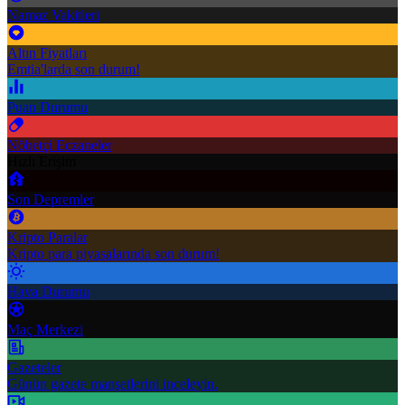
Namaz Vakitleri
Altın Fiyatları
Emtia'larda son durum!
Puan Durumu
Nöbetçi Eczaneler
Hızlı Erişim
Son Depremler
Kripto Paralar
Kripto para piyasalarında son durum!
Hava Durumu
Maç Merkezi
Gazeteler
Günün gazete manşetlerini inceleyin.