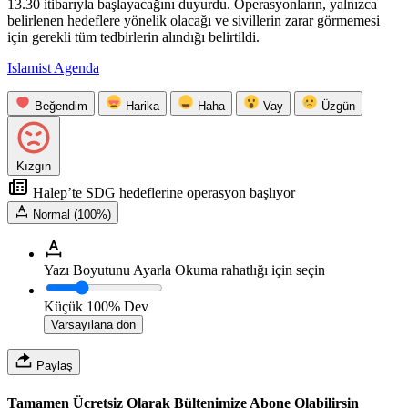
13.30 itibarıyla başlayacağını duyurdu. Operasyonların, yalnızca
belirlenen hedeflere yönelik olacağı ve sivillerin zarar görmemesi
için gerekli tüm tedbirlerin alındığı belirtildi.
Islamist Agenda
Beğendim
Harika
Haha
Vay
Üzgün
Kızgın
Halep’te SDG hedeflerine operasyon başlıyor
Normal (100%)
Yazı Boyutunu Ayarla
Okuma rahatlığı için seçin
Küçük
100%
Dev
Varsayılana dön
Paylaş
Tamamen Ücretsiz Olarak Bültenimize Abone Olabilirsin