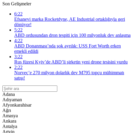
Son Gelişmeler
6:22
Efsanevi marka Rocketdyne, AE Industrial ortaklığıyla geri
dönüyor!
5:22
ABD ordusundan dron tespiti için 100 milyonluk dev anlaşma
4:22
ABD Donanması’nda şok ayrılık: USS Fort Worth erken
emekli edildi
3:22
Rus füzesi Kyiv’de ABD’li şirketin yeni drone tesisini vurdu
2:22
Norveç’e 270 milyon dolarlık dev M795 topçu mühimmatı
satışı!
Adana
Adıyaman
Afyonkarahisar
Ağrı
Amasya
Ankara
Antalya
Artvin