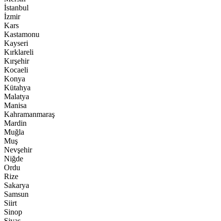
İstanbul
İzmir
Kars
Kastamonu
Kayseri
Kırklareli
Kırşehir
Kocaeli
Konya
Kütahya
Malatya
Manisa
Kahramanmaraş
Mardin
Muğla
Muş
Nevşehir
Niğde
Ordu
Rize
Sakarya
Samsun
Siirt
Sinop
Sivas